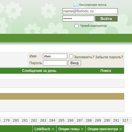
Бесплатная почта
Чужой компьютер
Имя
Запомнить?
Забыли пароль?
Пароль
Сообщения за день
Поиск
8
279
280
281
282
283
284
285
286
287
288
289
290
291
327
LinkBack
Опции темы
Опции просмотра