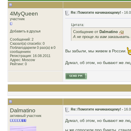
4MyQueen
Re: Помогите начинающему! -
16.0
участник
Цитата:
Добавить в друзья
Сообщение от
Dalmatino
А не проще ли вам заказывать
Сообщений: 2
Сказал(а) спасибо: 0
Поблагодарили 0 раз(а) в 0
Вы забыли, мы живем в России.
сообщениях
Регистрация: 16.08.2011
Адрес: Моscow
Думал, об этом, но бывают же люд
Рейтинг
: 0
Dalmatino
Re: Помогите начинающему! -
16.0
активный участник
Думал, об этом, но бывают же люд
ы же спросили про букеты, станд