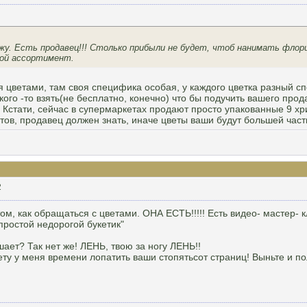
у. Есть продавец!!! Столько прибыли не будет, чтоб нанимать флор
ой ассортимент.
я цветами, там своя специфика особая, у каждого цветка разный с
ого -то взять(не бесплатно, конечно) что бы подучить вашего прод
. Кстати, сейчас в супермаркетах продают просто упакованные 9 хри
тов, продавец должен знать, иначе цветы ваши будут большей часть
2
, как обращаться с цветами. ОНА ЕСТЬ!!!!! Есть видео- мастер- 
простой недорогой букетик"
шает? Так нет же! ЛЕНЬ, твою за ногу ЛЕНЬ!!
ету у меня времени лопатить ваши стопятьсот страниц! Выньте и по