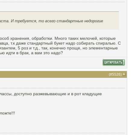
иста. И требуется, то всего стандартные недорогие
пособ хранения, обработки. Много таких мелочей, которые
авца, т.к даже стандартный букет надо собирать спиралью. С
зантем, 5 роз и т.д., так, конечно проще, но элементарные
ю идти в брак, а вам это надо?
(#
5526
)
классы, доступно разжевывающие и в рот кладущие
ложте!!!