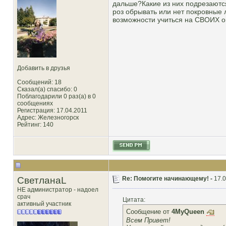
дальше?Какие из них подрезаются
роз обрывать или нет покровные л
возможности учиться на СВОИХ ош
Добавить в друзья
Сообщений: 18
Сказал(а) спасибо: 0
Поблагодарили 0 раз(а) в 0
сообщениях
Регистрация: 17.04.2011
Адрес: Железногорск
Рейтинг
: 140
СветланаL
Re: Помогите начинающему! -
17.0
НЕ администратор - надоел
срач
Цитата:
активный участник
Сообщение от
4MyQueen
Всем Привет!