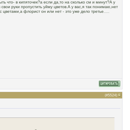
ь что- в кипяточек?а если да,то на сколько см и минут?А у
 свои руки пропустить уйму цветов.А у вас,я так понимаю,нет
етами,а флорист он или нет - это уже дело третье.....
(#
5524
)