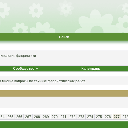
Поиск
ехнология флористики
Сообщество
Календарь
а многие вопросы по технике флористических работ.
264
265
266
267
268
269
270
271
272
273
274
275
276
277
27