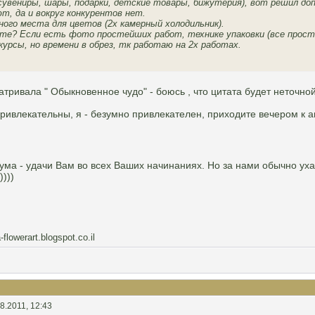
 (сувениры, шары, подарки, детские товары, бижутерия), вот решил д
, да и вокруг конкурентов нет.
ого места для цветов (2х камерный холодильник).
? Если есть фото простейших работ, технике упаковки (все простейш
урсы, но времени в обрез, тк работаю на 2х работах.
атривала " Обыкновенное чудо" - боюсь , что цитата будет неточно
 привлекательны, я - безумно привлекателен, приходите вечером к ам
а - удачи Вам во всех Ваших начинаниях. Но за нами обычно ухажив
))))
-flowerart.blogspot.co.il
8.2011, 12:43