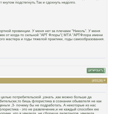
 кнутом подстегнуть.Так и сдохнуть недолго.
рортной провинции. У меня нет за плечами "Николь". У меня
ажек от когда-то сильной "АРТ Флоры"( МТА "АРТФлора имени
ного мастера и годы тяжелой практики, годы самообразования.
(#
5528
)
 целью потребительской ,узнать ,как можно больше да
юбительски,то бишь флористика в сознании обывателя не как
деньги ,3- почему бы не подработать. А некоторые из нас
 флористика - это не развлечение,и не каждый способен ею
оруме ,что я увидела ,не сборище дилетантов ,увидела