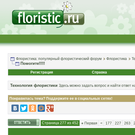
Флористика: популярный флористический форум
Флористика
Т
Помогите!!!!!
Регистрация
Справка
Технология флористики
Здесь можно задать вопрос и найти ответ н
Понравилась тема? Поддержите ее в социальных сетях!
Страница 277 из 452
«
Первая
<
177
227
263