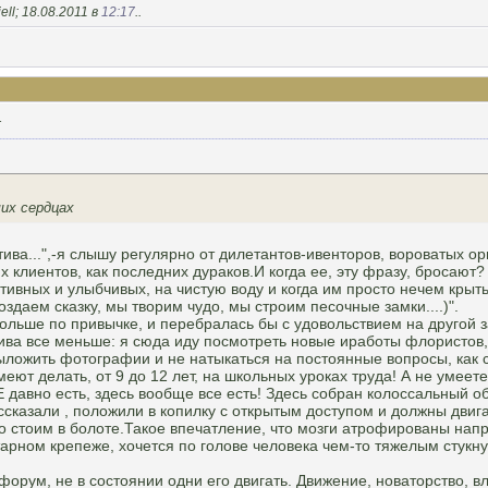
ll; 18.08.2011 в
12:17
..
1
их сердцах
тива...",-я слышу регулярно от дилетантов-ивенторов, вороватых о
х клиентов, как последних дураков.И когда ее, эту фразу, бросают
ивных и улыбчивых, на чистую воду и когда им просто нечем крыть.
даем сказку, мы творим чудо, мы строим песочные замки....)".
больше по привычке, и перебралась бы с удовольствием на другой
тива все меньше: я сюда иду посмотреть новые иработы флористов
ить фотографии и не натыкаться на постоянные вопросы, как сдела
умеют делать, от 9 до 12 лет, на школьных уроках труда! А не умеет
 давно есть, здесь вообще все есть! Здесь собран колоссальный 
ссказали , положили в копилку с открытым доступом и должны двига
то стоим в болоте.Такое впечатление, что мозги атрофированы нап
рном крепеже, хочется по голове человека чем-то тяжелым стукну
форум, не в состоянии одни его двигать. Движение, новаторство, 