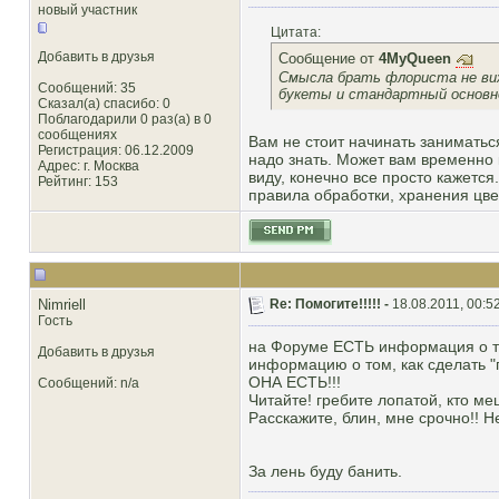
новый участник
Цитата:
Добавить в друзья
Сообщение от
4MyQueen
Смысла брать флориста не виж
Сообщений: 35
букеты и стандартный основн
Сказал(а) спасибо: 0
Поблагодарили 0 раз(а) в 0
сообщениях
Вам не стоит начинать заниматьс
Регистрация: 06.12.2009
надо знать. Может вам временно к
Адрес: г. Москва
виду, конечно все просто кажется
Рейтинг
: 153
правила обработки, хранения цве
Nimriell
Re: Помогите!!!!! -
18.08.2011, 00:5
Гость
на Форуме ЕСТЬ информация о том
Добавить в друзья
информацию о том, как сделать "
ОНА ЕСТЬ!!!
Сообщений: n/a
Читайте! гребите лопатой, кто ме
Расскажите, блин, мне срочно!! Н
За лень буду банить.