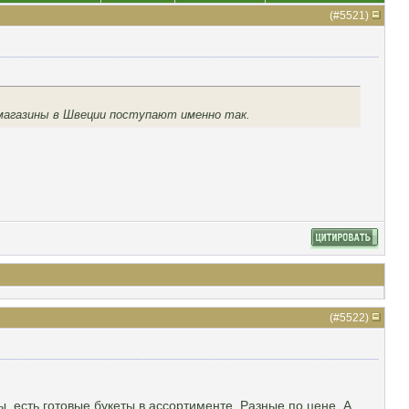
(#
5521
)
 магазины в Швеции поступают именно так.
(#
5522
)
, есть готовые букеты в ассортименте. Разные по цене. А