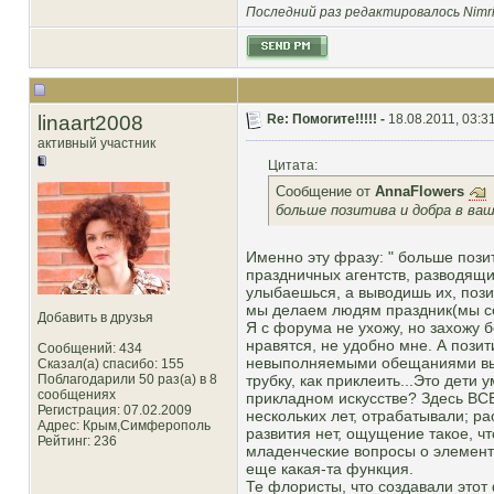
Последний раз редактировалось Nimrie
linaart2008
Re: Помогите!!!!! -
18.08.2011, 03:3
активный участник
Цитата:
Сообщение от
AnnaFlowers
больше позитива и добра в ваш
Именно эту фразу: " больше пози
праздничных агентств, разводящи
улыбаешься, а выводишь их, позит
мы делаем людям праздник(мы соз
Добавить в друзья
Я с форума не ухожу, но захожу 
нравятся, не удобно мне. А пози
Сообщений: 434
невыполняемыми обещаниями вылож
Сказал(а) спасибо: 155
Поблагодарили 50 раз(а) в 8
трубку, как приклеить...Это дети 
сообщениях
прикладном искусстве? Здесь ВСЕ
Регистрация: 07.02.2009
нескольких лет, отрабатывали; ра
Адрес: Крым,Симферополь
развития нет, ощущение такое, ч
Рейтинг
: 236
младенческие вопросы о элемента
еще какая-та функция.
Те флористы, что создавали этот 