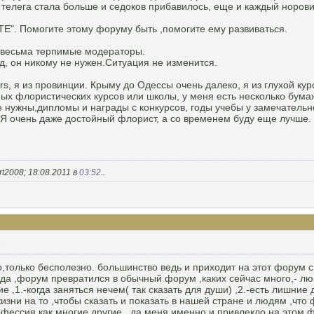
 телега стала больше и седоков прибавилось, еще и каждый норовит
Е". Помогите этому форуму быть ,помогите ему развиваться.
 весьма терпимые модераторы.
уд, он никому не нужен.Ситуация не изменится.
s, я из провинции. Крыму до Одессы очень далеко, я из глухой ку
ных флористических курсов или школы, у меня есть несколько бум
не нужны,дипломы и награды с конкурсов, годы учебы у замечатель
 Я очень даже достойный флорист, а со временем буду еще лучше.
t2008; 18.08.2011 в
03:52
..
1
о,только бесполезно. большинство ведь и приходит на этот форум с
. да ,форум превратился в обычный форум ,каких сейчас много,- л
е ,1.-когда заняться нечем( так сказать для души) ,2.-есть лишние 
изни на то ,чтобы сказать и показать в нашей стране и людям ,что
фессия,как многие другие.. да меня именно и привлекло на этом ф