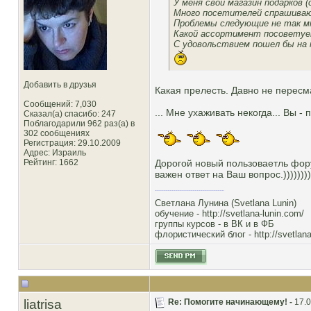
У меня свой магазин подарков
Много посетителей спрашивают
Проблемы следующие не так мн
Какой ассортимент посоветуете
С удовольствием пошел бы на к
Добавить в друзья
Какая прелесть. Давно не пересм
Сообщений: 7,030
... Мне ухаживать некогда... Вы -
Сказал(а) спасибо: 247
Поблагодарили 962 раз(а) в
302 сообщениях
Регистрация: 29.10.2009
Адрес: Израиль
Рейтинг
: 1662
Дорогой новый пользоваетль форум
важен ответ на Ваш вопрос.))))))))
Светлана Лунина (Svetlana Lunin)
обучение -
http://svetlana-lunin.com/
группы курсов -
в ВК
и
в ФБ
флористический блог -
http://svetlana
liatrisa
Re: Помогите начинающему! -
17.0