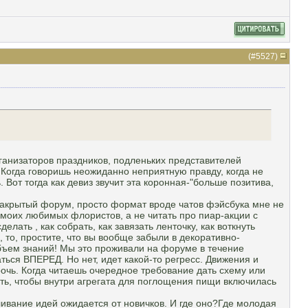
(#
5527
)
рганизаторов праздников, подленьких представителей
? Когда говоришь неожиданно неприятную правду, когда не
 Вот тогда как девиз звучит эта коронная-"больше позитива,
 закрытый форум, просто формат вроде чатов фэйсбука мне не
,моих любимых флористов, а не читать про пиар-акции с
ть , как собрать, как завязать ленточку, как воткнуть
е, то, простите, что вы вообще забыли в декоративно-
объем знаний! Мы это проживали на форуме в течение
ться ВПЕРЕД. Но нет, идет какой-то регресс. Движения и
рочь. Когда читаешь очередное требование дать схему или
ть, чтобы внутри агрегата для поглощения пищи включилась
вливание идей ожидается от новичков. И где оно?Где молодая