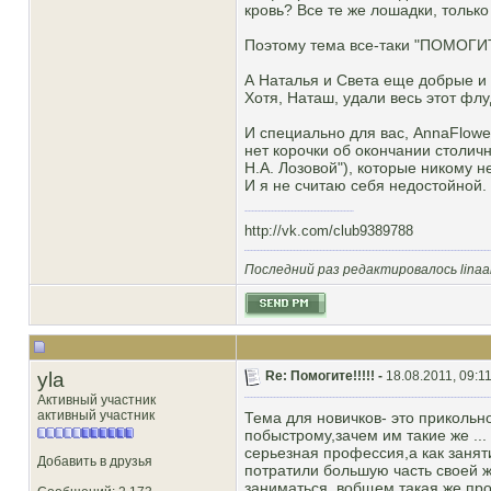
кровь? Все те же лошадки, только
Поэтому тема все-таки "ПОМОГИТ
А Наталья и Света еще добрые и
Хотя, Наташ, удали весь этот фл
И специально для вас, AnnaFlower
нет корочки об окончании столич
Н.А. Лозовой"), которые никому 
И я не считаю себя недостойной.
http://vk.com/club9389788
Последний раз редактировалось linaar
yla
Re: Помогите!!!!! -
18.08.2011, 09:1
Активный участник
активный участник
Тема для новичков- это прикольн
побыстрому,зачем им такие же ..
серьезная профессия,а как заняти
Добавить в друзья
потратили большую часть своей ж
заниматься ,вобщем такая же про