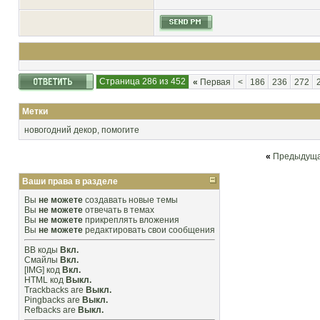
Страница 286 из 452
«
Первая
<
186
236
272
Метки
новогодний декор
,
помогите
«
Предыдуща
Ваши права в разделе
Вы
не можете
создавать новые темы
Вы
не можете
отвечать в темах
Вы
не можете
прикреплять вложения
Вы
не можете
редактировать свои сообщения
BB коды
Вкл.
Смайлы
Вкл.
[IMG]
код
Вкл.
HTML код
Выкл.
Trackbacks
are
Выкл.
Pingbacks
are
Выкл.
Refbacks
are
Выкл.