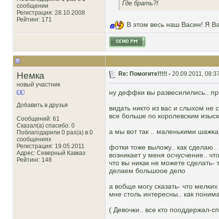
Где брать?!
сообщении
Регистрация: 28.10.2008
Рейтинг
: 171
В этом весь наш Васин! Я В
Немка
Re: Помогите!!!!! -
20.09.2011, 08:3
новый участник
ну деффки вы развесилились.. пр
Добавить в друзья
видать никто из вас и слыхом не
все больше по королевским изыс
Сообщений: 61
Сказал(а) спасибо: 0
а мы вот так .. маленькими шажка
Поблагодарили 0 раз(а) в 0
сообщениях
Регистрация: 19.05.2011
фотки тоже выложу.. как сделаю.. 
Адрес: Северный Кавказ
возникает у меня осчусчение.. чт
Рейтинг
: 148
что вы никак не можете сделать-
делаем большоое дело
а вобще могу сказать- что мелких
мне столь интересны.. как понима
( Девочки.. все кто пооддержал-сп