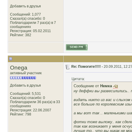
Добавить в друзья
Сообщений: 1,077
Сказал(а) спасибо: 0
Поблагодарили 7 раз(а) в 7
сообщениях
Регистрация: 05.02.2011
Рейтинг
: 382
Onega
Re: Помогите!!!!! -
20.09.2011, 12:2
активный участник
Цитата:
Добавить в друзья
Сообщение от
Немка
ну деффки вы развесилились.. 
Сообщений: 5,531
Сказал(а) спасибо: 0
видать никто из вас и слыхом
Поблагодарили 36 раз(а) в 33
все больше по королевским изы
сообщениях
Регистрация: 22.06.2007
а мы вот так .. маленькими ша
Рейтинг
: 798
фотки тоже выложу.. как сдела
так как возникает у меня осчу
лучше то.. что вы никак не м