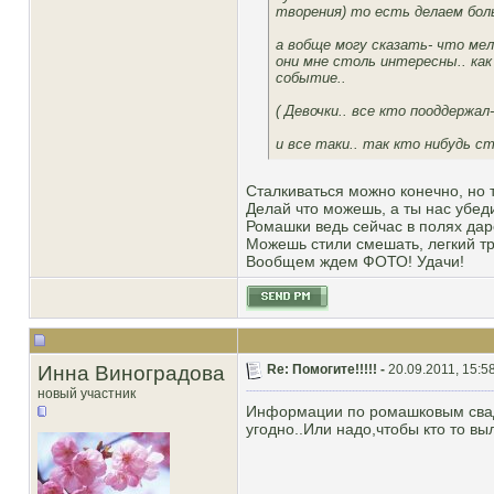
творения) то есть делаем бол
а вобще могу сказать- что мел
они мне столь интересны.. как
событие..
( Девочки.. все кто пооддержал-
и все таки.. так кто нибудь с
Сталкиваться можно конечно, но 
Делай что можешь, а ты нас убе
Ромашки ведь сейчас в полях даро
Можешь стили смешать, легкий т
Вообщем ждем ФОТО! Удачи!
Инна Виноградова
Re: Помогите!!!!! -
20.09.2011, 15:5
новый участник
Информации по ромашковым свадь
угодно..Или надо,чтобы кто то вы