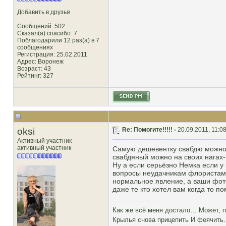
Добавить в друзья
Сообщений: 502
Сказал(а) спасибо: 7
Поблагодарили 12 раз(а) в 7
сообщениях
Регистрация: 25.02.2011
Адрес: Воронеж
Возраст: 43
Рейтинг
: 327
oksi
Re: Помогите!!!!! -
20.09.2011, 11:0
Активный участник
активный участник
Самую дешевентку свабдю можно з
свабдяный можно на своих нагах-
Ну а если серьёзно Немка если у 
вопросы неудачникам флористам? 
нормальное явление, а ваши фото
даже те кто хотел вам когда то по
Как же всё меня достало… Может, п
Крылья снова прицепить И феячить…