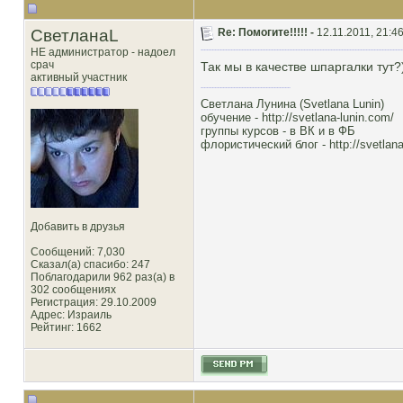
СветланаL
Re: Помогите!!!!! -
12.11.2011, 21:4
НЕ администратор - надоел
срач
Так мы в качестве шпаргалки тут?))
активный участник
Светлана Лунина (Svetlana Lunin)
обучение -
http://svetlana-lunin.com/
группы курсов -
в ВК
и
в ФБ
флористический блог -
http://svetlana
Добавить в друзья
Сообщений: 7,030
Сказал(а) спасибо: 247
Поблагодарили 962 раз(а) в
302 сообщениях
Регистрация: 29.10.2009
Адрес: Израиль
Рейтинг
: 1662