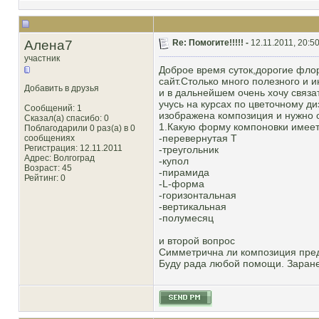
Алена7
Re: Помогите!!!!! -
12.11.2011, 20:5
участник
Доброе время суток,дорогие фло
сайт.Столько много полезного и
Добавить в друзья
и в дальнейшем очень хочу связа
учусь на курсах по цветочному д
Сообщений: 1
изображена композиция и нужно 
Сказал(а) спасибо: 0
1.Какую форму компоновки имеет
Поблагодарили 0 раз(а) в 0
-перевернутая Т
сообщениях
Регистрация: 12.11.2011
-треугольник
Адрес: Волгоград
-купол
Возраст: 45
-пирамида
Рейтинг
: 0
-L-форма
-горизонтальная
-вертикальная
-полумесяц
и второй вопрос
Симметрична ли композиция пре
Буду рада любой помощи. Заране