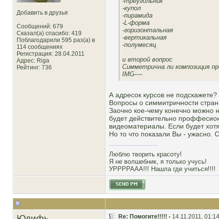
-треугольник
-купол
Добавить в друзья
-пирамида
-L-форма
Сообщений: 679
-горизонтальная
Сказал(а) спасибо: 419
-вертикальная
Поблагодарили 595 раз(а) в
-полумесяц
114 сообщениях
Регистрация: 28.04.2011
и второй вопрос
Адрес: Riga
Симметрична ли композиция п
Рейтинг
: 736
IMG----
А адресок курсов не подскажете?
Вопросы о симмитричности странно
Заочно кое-чему конечно можно н
будет действительно проффесиона
видеоматериалы. Если будет хот
Но то что показали Вы - ужасно. 
Люблю творить красоту!
Я не волшебник, я только учусь!
УРРРРААА!!! Нашла где учиться!!!!
Юдифь
Re: Помогите!!!!! -
14.11.2011, 01:1