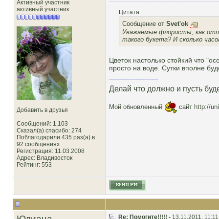
Активный участник
активный участник
Цитата:
Сообщение от
Svet'ok
Уважаемые флористы, как отп
такого букета? И сколько часо
Цветок настолько стойкий что "ос
просто на воде. Сутки вполне буд
Делай что должно и пусть буд
Мой обновленный
сайт
http://un
Добавить в друзья
Сообщений: 1,103
Сказал(а) спасибо: 274
Поблагодарили 435 раз(а) в
92 сообщениях
Регистрация: 11.03.2008
Адрес: Владивосток
Рейтинг
: 553
Юлиана
Re: Помогите!!!!! -
13.11.2011, 11:11