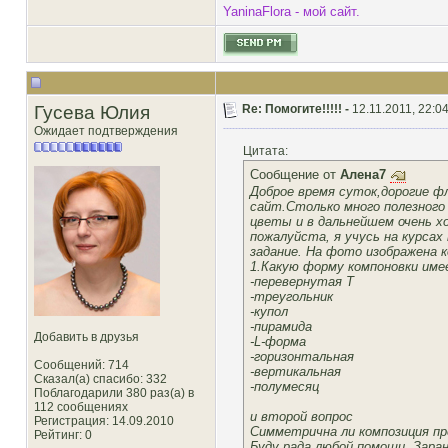
YaninaFlora - мой сайт.
Гусева Юлия
Re: Помогите!!!!! -
12.11.2011, 22:0
Ожидает подтверждения
Цитата:
Сообщение от
Алена7
Доброе время суток,дорогие ф
сайт.Столько много полезного
цветы и в дальнейшем очень х
пожалуйста, я учусь на курсах
задание. На фото изображена 
1.Какую форму компоновки име
-перевернутая Т
-треугольник
-купол
-пирамида
Добавить в друзья
-L-форма
-горизонтальная
Сообщений: 714
-вертикальная
Сказал(а) спасибо: 332
-полумесяц
Поблагодарили 380 раз(а) в
112 сообщениях
и второй вопрос
Регистрация: 14.09.2010
Симметрична ли композиция п
Рейтинг
: 0
Буду рада любой помощи. Заран