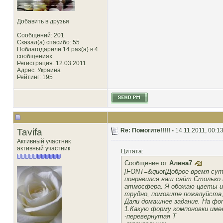
Добавить в друзья
Сообщений: 201
Сказал(а) спасибо: 55
Поблагодарили 14 раз(а) в 4
сообщениях
Регистрация: 12.03.2011
Адрес: Украина
Рейтинг
: 195
Tavifa
Re: Помогите!!!!! -
14.11.2011, 00:1
Активный участник
активный участник
Цитата:
Сообщение от
Алена7
[FONT=&quot]Доброе время сут
понравился ваш сайт.Столько 
атмосфера. Я обожаю цветы и 
трудно, помогите пожалуйста, 
Дали домашнее задание. На фо
1.Какую форму компоновки име
-перевернутая Т