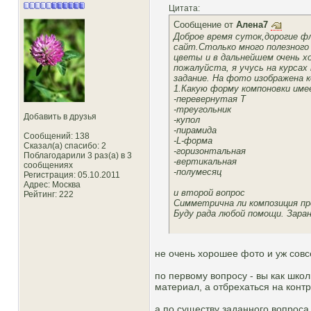
Цитата:
Сообщение от
Алена7
Доброе время суток,дорогие ф
сайт.Столько много полезного
цветы и в дальнейшем очень х
пожалуйста, я учусь на курсах
задание. На фото изображена 
1.Какую форму компоновки име
-перевернутая Т
-треугольник
Добавить в друзья
-купол
-пирамида
Сообщений: 138
-L-форма
Сказал(а) спасибо: 2
-горизонтальная
Поблагодарили 3 раз(а) в 3
-вертикальная
сообщениях
-полумесяц
Регистрация: 05.10.2011
Адрес: Москва
и второй вопрос
Рейтинг
: 222
Симметрична ли композиция п
Буду рада любой помощи. Заран
не очень хорошее фото и уж сов
по первому вопросу - вы как школь
материал, а отбрехаться на конт
а по существу заданного вопроса