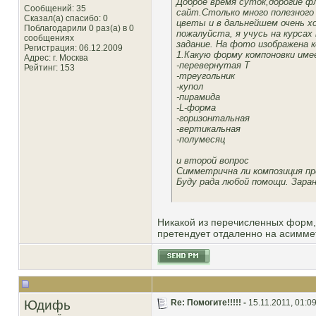
Доброе время суток,дорогие ф
Сообщений: 35
сайт.Столько много полезного
Сказал(а) спасибо: 0
цветы и в дальнейшем очень х
Поблагодарили 0 раз(а) в 0
пожалуйста, я учусь на курсах
сообщениях
задание. На фото изображена 
Регистрация: 06.12.2009
1.Какую форму компоновки име
Адрес: г. Москва
-перевернутая Т
Рейтинг
: 153
-треугольник
-купол
-пирамида
-L-форма
-горизонтальная
-вертикальная
-полумесяц
и второй вопрос
Симметрична ли композиция п
Буду рада любой помощи. Заран
Никакой из перечисленных форм, 
претендует отдаленно на асиммет
Юдифь
Re: Помогите!!!!! -
15.11.2011, 01:0