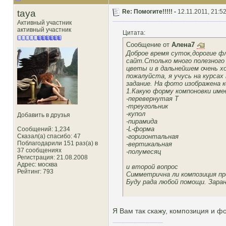
taya
Re: Помогите!!!!! -
12.11.2011, 21:5
Активный участник
активный участник
Цитата:
Сообщение от
Алена7
Доброе время суток,дорогие ф
сайт.Столько много полезного
цветы и в дальнейшем очень х
пожалуйста, я учусь на курсах
задание. На фото изображена 
1.Какую форму компоновки име
-перевернутая Т
-треугольник
-купол
Добавить в друзья
-пирамида
-L-форма
Сообщений: 1,234
-горизонтальная
Сказал(а) спасибо: 47
Поблагодарили 151 раз(а) в
-вертикальная
37 сообщениях
-полумесяц
Регистрация: 21.08.2008
Адрес: москва
и второй вопрос
Рейтинг
: 793
Симметрична ли композиция п
Буду рада любой помощи. Заран
Я Вам так скажу, композиция и фо