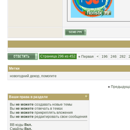
Страница 296 из 452
«
Первая
<
196
246
282
Метки
новогодний декор
,
помогите
«
Предыдуща
Ваши права в разделе
Вы
не можете
создавать новые темы
Вы
не можете
отвечать в темах
Вы
не можете
прикреплять вложения
Вы
не можете
редактировать свои сообщения
BB коды
Вкл.
Смайлы
Вкл.