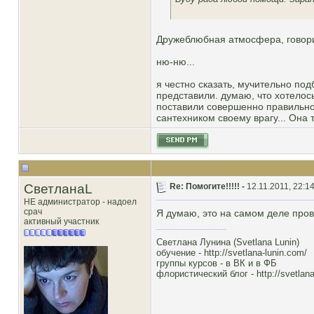
Дружеблюбная атмосфера, говори
ню-ню...
я честно сказать, мучительно под
представили. думаю, что хотелос
поставили совершенно правильно -
сантехником своему врагу... Она 
СветланаL
Re: Помогите!!!!! -
12.11.2011, 22:1
НЕ администратор - надоел
срач
Я думаю, это на самом деле пров
активный участник
Светлана Лунина (Svetlana Lunin)
обучение -
http://svetlana-lunin.com/
группы курсов -
в ВК
и
в ФБ
флористический блог -
http://svetlana