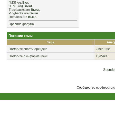
[IMG]
код
Вкл.
HTML код
Выкл.
Trackbacks
are
Выкл.
Pingbacks
are
Выкл.
Refbacks
are
Выкл.
Правила форума
Похожие темы
Тема
Авто
Помогите спасти орхидею
ЛисаЛиза
Помогите с информацией!
DjeVika
Soundbo
Сообщество профессионал