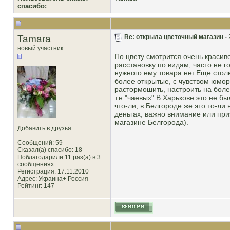
cпасибо:
Tamara
Re: открыла цветочный магазин -
новый участник
По цвету смотрится очень красив
расстановку по видам, часто не г
нужного ему товара нет.Еще стол
более открытые, с чувством юмор
растормошить, настроить на боле
т.н."чаевых".В Харькове это не б
что-ли, в Белгороде же это то-ли 
деньгах, важно внимание или приз
магазине Белгорода).
Добавить в друзья
Сообщений: 59
Сказал(а) спасибо: 18
Поблагодарили 11 раз(а) в 3
сообщениях
Регистрация: 17.11.2010
Адрес: Украина+ Россия
Рейтинг
: 147