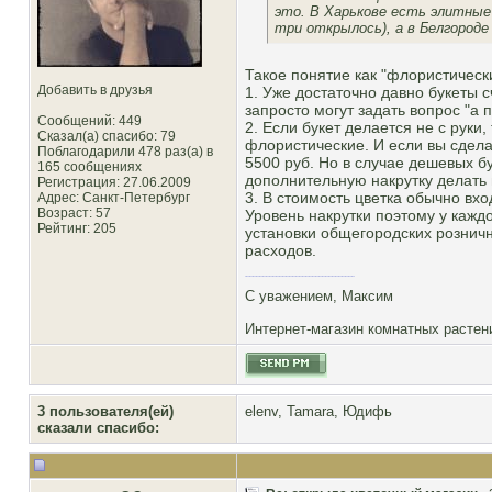
это. В Харькове есть элитные
три открылось), а в Белгороде
Такое понятие как "флористическ
Добавить в друзья
1. Уже достаточно давно букеты 
запросто могут задать вопрос "а
Сообщений: 449
2. Если букет делается не с руки
Сказал(а) спасибо: 79
флористические. И если вы сделал
Поблагодарили 478 раз(а) в
5500 руб. Но в случае дешевых бу
165 сообщениях
дополнительную накрутку делать н
Регистрация: 27.06.2009
3. В стоимость цветка обычно вход
Адрес: Санкт-Петербург
Возраст: 57
Уровень накрутки поэтому у каждо
Рейтинг
: 205
установки общегородских рознич
расходов.
С уважением, Максим
Интернет-магазин комнатных расте
3 пользователя(ей)
elenv
,
Tamara
,
Юдифь
сказали cпасибо: