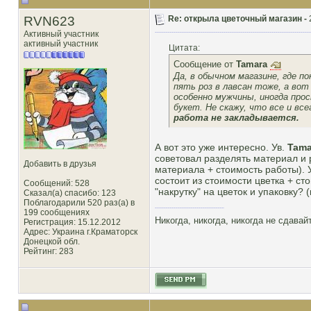
RVN623
Re: открыла цветочный магазин -
Активный участник
активный участник
Цитата:
Сообщение от
Tamara
Да, в обычном магазине, где 
пять роз в лавсан тоже, а вот
особенно мужчины, иногда прос
букет. Не скажу, что все и все
работа не закладывается.
А вот это уже интересно. Ув.
Tama
советовал разделять материал и 
Добавить в друзья
материала + стоимость работы). У
состоит из стоимости цветка + ст
Сообщений: 528
"накрутку" на цветок и упаковку? 
Сказал(а) спасибо: 123
Поблагодарили 520 раз(а) в
199 сообщениях
Никогда, никогда, никогда не сдава
Регистрация: 15.12.2012
Адрес: Украина г.Краматорск
Донецкой обл.
Рейтинг
: 283