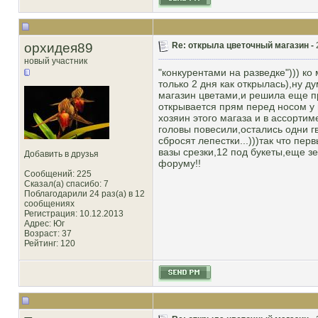
орхидея89
Re: открыла цветочный магазин -
новый участник
"конкурентами на разведке"))) ко
только 2 дня как открылась),ну 
магазин цветами,и решила еще п
открывается прям перед носом у м
хозяин этого магаза и в ассортиме
головы повесили,остались одни г
сбросят лепестки...)))так что пе
вазы срезки,12 под букеты,еще з
Добавить в друзья
форуму!!
Сообщений: 225
Сказал(а) спасибо: 7
Поблагодарили 24 раз(а) в 12
сообщениях
Регистрация: 10.12.2013
Адрес: Юг
Возраст: 37
Рейтинг
: 120