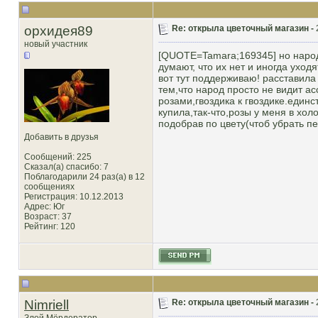
орхидея89
Re: открыла цветочный магазин -
новый участник
[QUOTE=Tamara;169345] но народ 
думают, что их нет и иногда уходя
вот тут поддерживаю! расставила 
тем,что народ просто не видит а
розами,гвоздика к гвоздике.единс
купила,так-что,розы у меня в хо
подобрав по цвету(чтоб убрать пе
Добавить в друзья
Сообщений: 225
Сказал(а) спасибо: 7
Поблагодарили 24 раз(а) в 12
сообщениях
Регистрация: 10.12.2013
Адрес: Юг
Возраст: 37
Рейтинг
: 120
Nimriell
Re: открыла цветочный магазин -