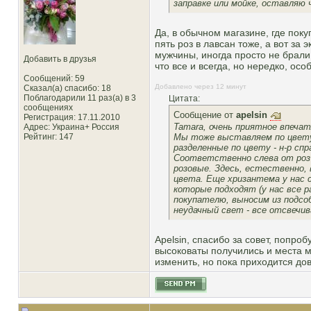
заправке или мойке, оставляю ч
Да, в обычном магазине, где пок
пять роз в лавсан тоже, а вот за
мужчины, иногда просто не брали 
Добавить в друзья
что все и всегда, но нередко, осо
Сообщений: 59
Добавлено через 12 минут
Сказал(а) спасибо: 18
Поблагодарили 11 раз(а) в 3
Цитата:
сообщениях
Сообщение от
apelsin
Регистрация: 17.11.2010
Tamara, очень приятное впечат
Адрес: Украина+ Россия
Мы тоже выставляем по цвету,
Рейтинг
: 147
разделенные по цвету - н-р спр
Соответственно слева от роз к
розовые. Здесь, естественно,
цвета. Еще хризантема у нас 
которые подходят (у нас все 
покупателю, выносим из подсоб
неудачный свет - все отсвечи
Apelsin, спасибо за совет, попр
высоковаты получились и места м
изменить, но пока приходится до