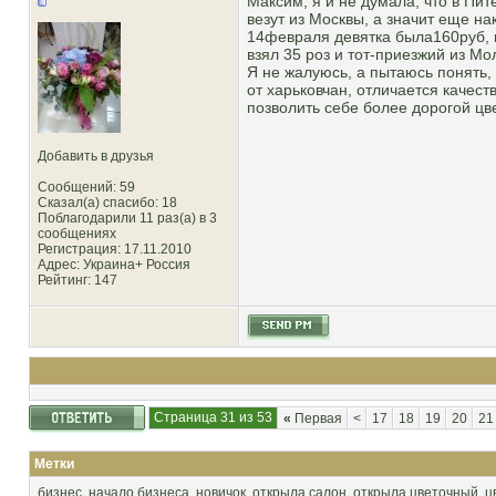
Максим, я и не думала, что в Пит
везут из Москвы, а значит еще н
14февраля девятка была160руб, н
взял 35 роз и тот-приезжий из Мо
Я не жалуюсь, а пытаюсь понять, 
от харьковчан, отличается качест
позволить себе более дорогой цве
Добавить в друзья
Сообщений: 59
Сказал(а) спасибо: 18
Поблагодарили 11 раз(а) в 3
сообщениях
Регистрация: 17.11.2010
Адрес: Украина+ Россия
Рейтинг
: 147
Страница 31 из 53
«
Первая
<
17
18
19
20
21
Метки
бизнес
,
начало бизнеса
,
новичок
,
открыла салон
,
открыла цветочный
,
ц