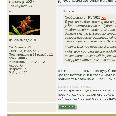
орхидея89
Re: открыла цветочный магазин -
новый участник
Цитата:
Сообщение от
RVN623
Я уже приводил это выражение,
у Вас возможно уже не будет в
представляйте себя на месте 
данном случае Вашего конкурент
головы повесили,остались одн
Добавить в друзья
скоро сбросят лепестки..")-з
также. Важное правило для то
Сообщений: 225
Сказал(а) спасибо: 7
себя, потому что таких люде
Поблагодарили 24 раз(а) в 12
открывать шикарный двухэтажн
сообщениях
конкурировать с ним и за счет
Регистрация: 10.12.2013
Адрес: Юг
Возраст: 37
я ж и говорю что мне на руку был
Рейтинг
: 120
цветов нет,также и в своем магазе
большого магазина-они решили от
Добавлено через 2 минуты
и в то время когда у меня небыло
новый,люди с опаской его обходил
сейчас люди есть.вчера 5 продаж.