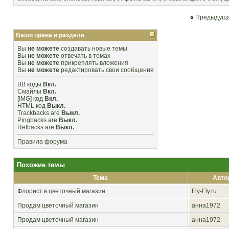
«
Предыдуща
Ваши права в разделе
Вы
не можете
создавать новые темы
Вы
не можете
отвечать в темах
Вы
не можете
прикреплять вложения
Вы
не можете
редактировать свои сообщения
BB коды
Вкл.
Смайлы
Вкл.
[IMG]
код
Вкл.
HTML код
Выкл.
Trackbacks
are
Выкл.
Pingbacks
are
Выкл.
Refbacks
are
Выкл.
Правила форума
Похожие темы
Тема
Авто
Флорист в цветочный магазин
Fly-Fly.ru
Продам цветочный магазин
анна1972
Продам цветочный магазин
анна1972