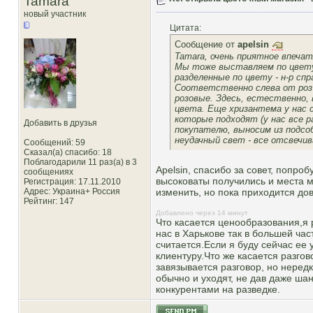
Tamara
новый участник
Цитата:
Сообщение от
apelsin
Tamara, очень приятное впечат
Мы тоже выставляем по цвету,
разделенные по цвету - н-р спр
Соответственно слева от роз к
розовые. Здесь, естественно,
цвета. Еще хризантема у нас 
которые подходят (у нас все 
Добавить в друзья
покупателю, выносим из подсоб
неудачный свет - все отсвечи
Сообщений: 59
Сказал(а) спасибо: 18
Поблагодарили 11 раз(а) в 3
Apelsin, спасибо за совет, попр
сообщениях
высоковаты получились и места м
Регистрация: 17.11.2010
Адрес: Украина+ Россия
изменить, но пока приходится до
Рейтинг
: 147
Добавлено через 14 минут
Что касается ценообразования,я 
нас в Харькове так в большей час
считается.Если я буду сейчас ее 
клиентуру.Что же касается разгов
завязывается разговор, но нередк
обычно и уходят, не дав даже шан
конкурентами на разведке.