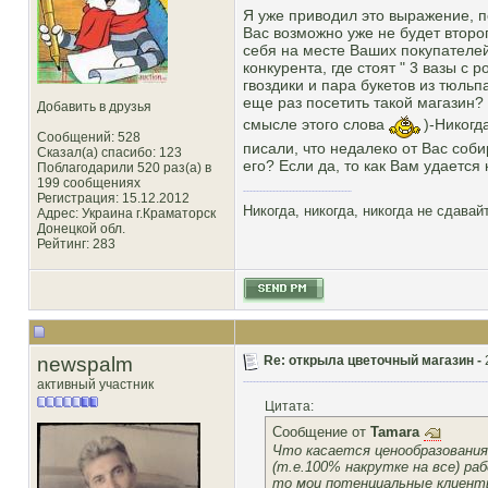
Я уже приводил это выражение, п
Вас возможно уже не будет второ
себя на месте Ваших покупателей
конкурента, где стоят " 3 вазы с 
гвоздики и пара букетов из тюльп
еще раз посетить такой магазин?
Добавить в друзья
смысле этого слова
)-Никогд
Сообщений: 528
писали, что недалеко от Вас соб
Сказал(а) спасибо: 123
его? Если да, то как Вам удается 
Поблагодарили 520 раз(а) в
199 сообщениях
Регистрация: 15.12.2012
Никогда, никогда, никогда не сдава
Адрес: Украина г.Краматорск
Донецкой обл.
Рейтинг
: 283
newspalm
Re: открыла цветочный магазин -
активный участник
Цитата:
Сообщение от
Tamara
Что касается ценообразования,
(т.е.100% накрутке на все) ра
то мои потенциальные клиенты 