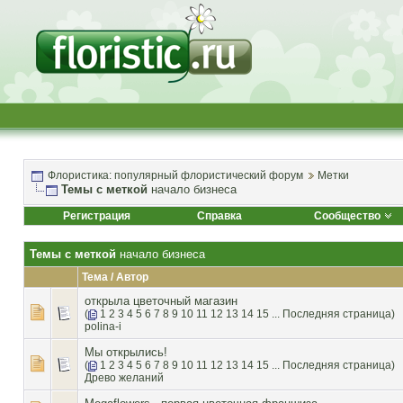
Флористика: популярный флористический форум
Метки
Темы с меткой
начало бизнеса
Регистрация
Справка
Сообщество
Темы с меткой
начало бизнеса
Тема / Автор
открыла цветочный магазин
(
1
2
3
4
5
6
7
8
9
10
11
12
13
14
15
...
Последняя страница
)
polina-i
Мы открылись!
(
1
2
3
4
5
6
7
8
9
10
11
12
13
14
15
...
Последняя страница
)
Древо желаний