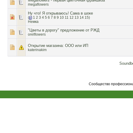
Megaflowers - первая цветочная франшиза
megaflowers
Ну что! Я открываюсь! Сама в шоке
(
1
2
3
4
5
6
7
8
9
10
11
12
13
14
15
)
Немка
"Цветы в дорогу" предложение от РЖД
orelflowers
Открытие магазина: ООО или ИП
katerinakim
Soundbo
Сообщество профессионал