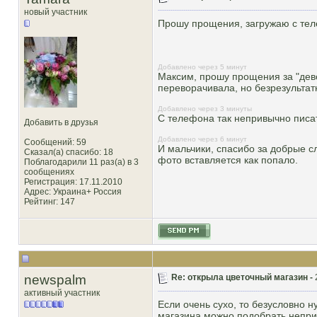
новый участник
Прошу прощения, загружаю с тел
Добавлено через 5 минут
Максим, прошу прощения за "дево
переворачивала, но безрезультат
Добавлено через 3 минуты
С телефона так непривычно писат
Добавить в друзья
Добавлено через 6 минут
Сообщений: 59
И мальчики, спасибо за добрые с
Сказал(а) спасибо: 18
фото вставляется как попало.
Поблагодарили 11 раз(а) в 3
сообщениях
Регистрация: 17.11.2010
Адрес: Украина+ Россия
Рейтинг
: 147
newspalm
Re: открыла цветочный магазин -
активный участник
Если очень сухо, то безусловно 
магазина можно подобрать неприх