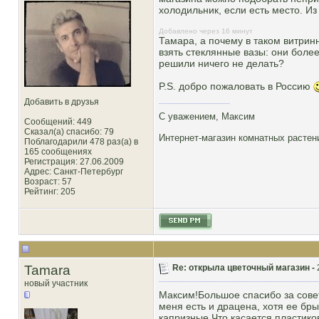
холодильник, если есть место. Из
Добавлено через 16 минут
Тамара, а почему в таком витрин
взять стеклянные вазы: они более
решили ничего не делать?
P.S. добро пожаловать в Россию
Добавить в друзья
С уважением, Максим
Сообщений: 449
Сказал(а) спасибо: 79
Интернет-магазин комнатных расте
Поблагодарили 478 раз(а) в
165 сообщениях
Регистрация: 27.06.2009
Адрес: Санкт-Петербург
Возраст: 57
Рейтинг
: 205
Tamara
Re: открыла цветочный магазин -
новый участник
Максим!Большое спасибо за совет
меня есть и драцена, хотя ее бры
капризные.Что касается пластиков