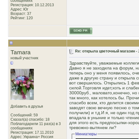
сообщениях
Регистрация: 10.12.2013
Адрес: Юг
Возраст: 37
Рейтинг
: 120
Tamara
Re: открыла цветочный магазин -
новый участник
Здравствуйте, уважаемые коллеги
Давно я не заходила на форум, на
теперь оно у меня появилось, оче
даже в другую страну и открыла с
вот свершилось. Открылись 1 фе
силой.Торговля идет,хоть и слабе
30000руб., маловато,конечно, но
так много, как хотелось бы. Проч
спасибо всем, кто делится своим
Добавить в друзья
заводят свою вечную песню о том, 
получили) и т.д.И я, не один год
Сообщений: 59
впадала в уныние и только чтени
Сказал(а) спасибо: 18
для этого есть предпосылки-хор
Поблагодарили 11 раз(а) в 3
тревожно-вытянем ли?
сообщениях
Регистрация: 17.11.2010
Миниатюры
Адрес: Украина+ Россия