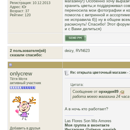
магазину!) Особенно хочу выраз
Регистрация: 10.12.2013
хранить цветы,и поддерживал сов
Адрес: Юг
переносила мои фотографии и ком
Возраст: 37
помогла с витринной и ассортиме
Рейтинг
: 120
не исправила б)) ну в общем все
раскиснуть! Спасибо! Этот форум
и с Вами делиться)
2 пользователя(ей)
deizy
,
RVN623
сказали cпасибо:
onlycrew
Re: открыла цветочный магазин -
Тётя Мотя
активный участник
Цитата:
Сообщение от
орхидея89
работа моего магазина 24 часа
А в ночь кто работает?
Las Flores Son Mis Amores
Моя группа в вконтакте
Добавить в друзья
Инстаграм @olesya_gavrish