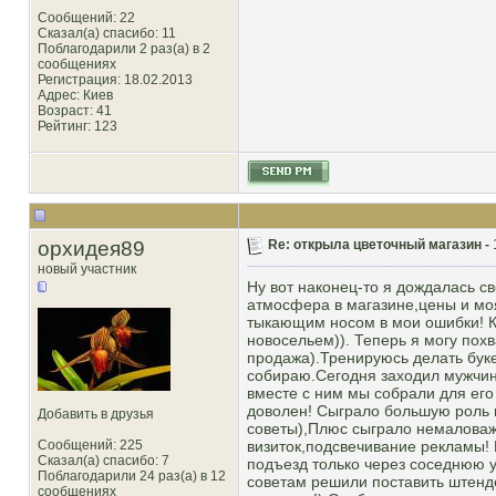
Сообщений: 22
Сказал(а) спасибо: 11
Поблагодарили 2 раз(а) в 2
сообщениях
Регистрация: 18.02.2013
Адрес: Киев
Возраст: 41
Рейтинг
: 123
орхидея89
Re: открыла цветочный магазин -
новый участник
Ну вот наконец-то я дождалась с
атмосфера в магазине,цены и мо
тыкающим носом в мои ошибки! К
новосельем)). Теперь я могу похв
продажа).Тренируюсь делать бук
собираю.Сегодня заходил мужчин
вместе с ним мы собрали для его
доволен! Сыграло большую роль 
Добавить в друзья
советы),Плюс сыграло немаловаж
Сообщений: 225
визиток,подсвечивание рекламы! 
Сказал(а) спасибо: 7
подъезд только через соседнюю 
Поблагодарили 24 раз(а) в 12
советам решили поставить штенд
сообщениях