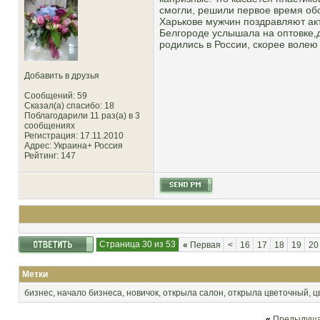
смогли, решили первое время обо
Харькове мужчин поздравляют акти
Белгороде услышала на оптовке,д
родились в России, скорее волею 
Добавить в друзья
Сообщений: 59
Сказал(а) спасибо: 18
Поблагодарили 11 раз(а) в 3
сообщениях
Регистрация: 17.11.2010
Адрес: Украина+ Россия
Рейтинг
: 147
Страница 30 из 53
«
Первая
<
16
17
18
19
20
Метки
бизнес
,
начало бизнеса
,
новичок
,
открыла салон
,
открыла цветочный
,
ц
«
Предыдуща