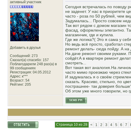
активный участник
Сегодня встречалась по поводу 
не заденет. У нас в приоритете ц
часто - роза по 50 рублей, чем в
Задумалась... Просто совсем нед
Так вот рядом с домом магазин то
фасад, оформлены элегантно. Так
магазинчик, где и купила.
Где же логика?( Это я сама у се
Но ведь всё просто, сработал сте
Добавить в друзья
ремонт делать- сюда пойду. А на 
На даче ремонт своими руками. Пу
Сообщений: 273
сойдёт.А в квартире ремонт дела
Сказал(а) спасибо: 157
смотреть...
Поблагодарили 248 раз(а) в
Вот такая вот аналогия.На личном
99 сообщениях
часто мимо проезжаю через стекл
Регистрация: 04.05.2012
Адрес: к***
И задумалась я о своём стремлен
Возраст: 54
сказать. Красиво, стильно, по цв
Рейтинг
: 205
пострашнее- так доверия больше
Об этом уже много говорили, но г
Страница 10 из 28
<
1
2
3
4
5
6
7