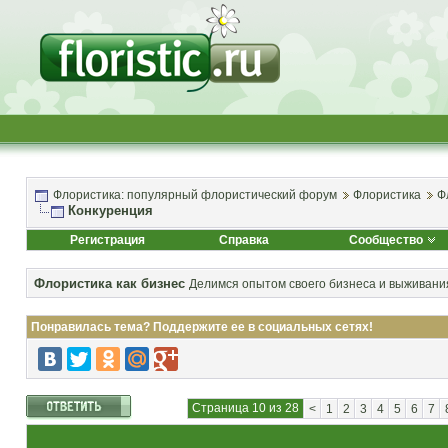
Флористика: популярный флористический форум
Флористика
Ф
Конкуренция
Регистрация
Справка
Сообщество
Флористика как бизнес
Делимся опытом своего бизнеса и выживания
Понравилась тема? Поддержите ее в социальных сетях!
Страница 10 из 28
<
1
2
3
4
5
6
7