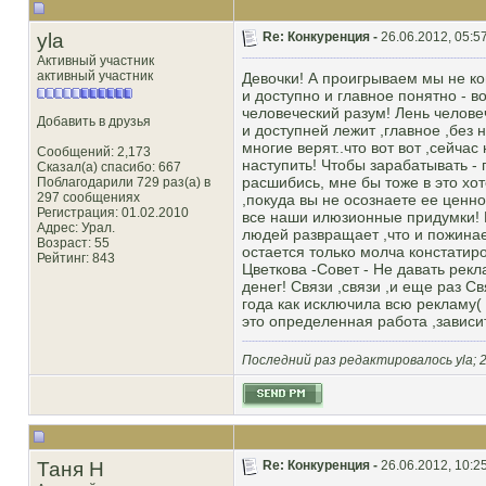
yla
Re: Конкуренция -
26.06.2012, 05:5
Активный участник
активный участник
Девочки! А проигрываем мы не ко
и доступно и главное понятно - в
человеческий разум! Лень человеч
Добавить в друзья
и доступней лежит ,главное ,без 
многие верят..что вот вот ,сейчас
Сообщений: 2,173
наступить! Чтобы зарабатывать -
Сказал(а) спасибо: 667
расшибись, мне бы тоже в это хот
Поблагодарили 729 раз(а) в
297 сообщениях
,покуда вы не осознаете ее ценно
Регистрация: 01.02.2010
все наши илюзионные придумки! Н
Адрес: Урал.
людей развращает ,что и пожинаем
Возраст: 55
остается только молча констатиро
Рейтинг
: 843
Цветкова -Совет - Не давать рекл
денег! Связи ,связи ,и еще раз 
года как исключила всю рекламу(
это определенная работа ,зависит
Последний раз редактировалось yla; 2
Таня Н
Re: Конкуренция -
26.06.2012, 10:2