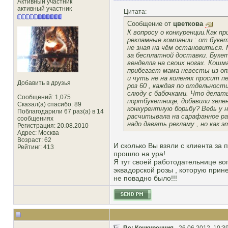
Активный участник
активный участник
Цитата:
Сообщение от
цветкова
К вопросу о конкуренции.Как п
рекламные компании : от букет
не зная на чём остановиться. 
за бесплатной доставки. Буке
венделла на своих ногах. Кошма
прибегает мама невесты из опт
и чуть не на коленях просит п
Добавить в друзья
роз 60 , каждая по отдельност
слюду с бабочками. Что делать
Сообщений: 1,075
портбукетнице, добавили зелен
Сказал(а) спасибо: 89
конкурентную борьбу? Ведь у н
Поблагодарили 67 раз(а) в 14
расчитывала на сарафанное ра
сообщениях
надо давать рекламу , но как 
Регистрация: 20.08.2010
Адрес: Москва
Возраст: 62
И сколько Вы взяли с клиента за 
Рейтинг
: 413
прошло на ура!
Я тут своей работодательнице воп
эквадорской розы , которую прине
не повадно было!!!