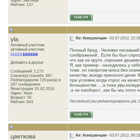
Адрес: Мытищи
Рейтинг
: 137
yla
Re: Конкуренция -
02.07.2012, 22:3
Активный участник
активный участник
Полный бред.. Человек писавший 
соображений.. Если бы был спрос
что как ни крути ,хорошее дешево
Добавить в друзья
Я, как пример - находилась у себ
тоже..но напротив киоск,без хоз
Сообщений: 2,173
качеству..всегда приносил денег 
Сказал(а) спасибо: 667
при условии,когда спрос на качес
Поблагодарили 729 раз(а) в
297 сообщениях
большенстве....,а пока увы,конку
Регистрация: 01.02.2010
,а не наоборот..,как бы мы этого 
Адрес: Урал.
Возраст: 55
Последний раз редактировалось yla; 0
Рейтинг
: 843
цветкова
Re: Конкуренция -
03.07.2012, 00:3