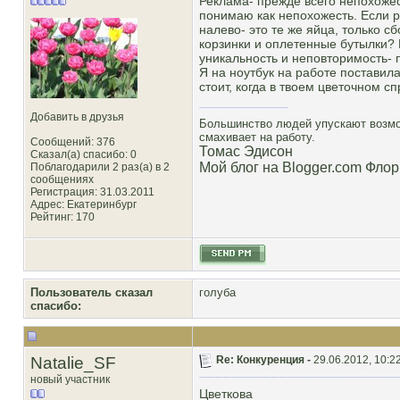
Реклама- прежде всего непохожест
понимаю как непохожесть. Если р
налево- это те же яйца, только с
корзинки и оплетенные бутылки? 
уникальность и неповторимость- 
Я на ноутбук на работе поставила
стоит, когда в твоем цветочном с
Добавить в друзья
Большинство людей упускают возмож
смахивает на работу.
Сообщений: 376
Томас Эдисон
Сказал(а) спасибо: 0
Мой блог на Blogger.com Флор
Поблагодарили 2 раз(а) в 2
сообщениях
Регистрация: 31.03.2011
Адрес: Екатеринбург
Рейтинг
: 170
Пользователь сказал
голуба
cпасибо:
Natalie_SF
Re: Конкуренция -
29.06.2012, 10:2
новый участник
Цветкова