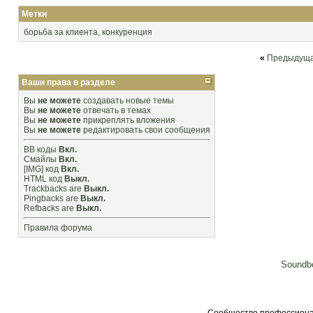
Метки
борьба за клиента
,
конкуренция
«
Предыдуща
Ваши права в разделе
Вы
не можете
создавать новые темы
Вы
не можете
отвечать в темах
Вы
не можете
прикреплять вложения
Вы
не можете
редактировать свои сообщения
BB коды
Вкл.
Смайлы
Вкл.
[IMG]
код
Вкл.
HTML код
Выкл.
Trackbacks
are
Выкл.
Pingbacks
are
Выкл.
Refbacks
are
Выкл.
Правила форума
Soundbo