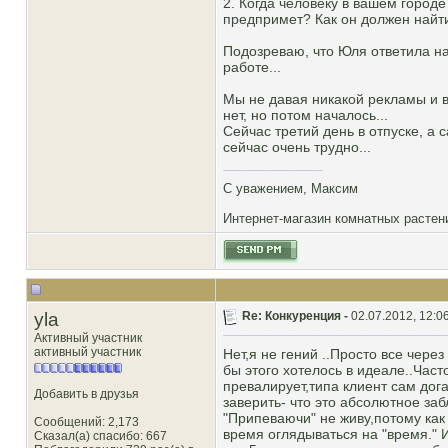
2. Когда человеку в вашем городе
предпримет? Как он должен найти
Подозреваю, что Юля ответила на
работе...
Мы не давая никакой рекламы и в
нет, но потом началось...
Сейчас третий день в отпуске, а 
сейчас очень трудно...
С уважением, Максим
Интернет-магазин комнатных расте
yla
Re: Конкуренция -
02.07.2012, 12:0
Активный участник
активный участник
Нет,я не гений ..Просто все чере
бы этого хотелось в идеале..Час
превалирует,типа клиент сам дога
Добавить в друзья
заверить- что это абсолютное заб
"Припеваючи" не живу,потому как
Сообщений: 2,173
время оглядываться на "время." 
Сказал(а) спасибо: 667