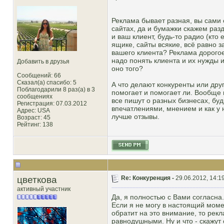
Реклама бывает разная, вы сами 
сайтах, да и бумажки скажем разд
и ваш клиент, будь-то радио (кто
ящике, сайты всякие, всё равно 
вашего клиента? Реклама дорогое
надо понять клиента и их нужды и 
Добавить в друзья
оно того?
Сообщений: 66
Сказал(а) спасибо: 5
А что делают конкуренты или дру
Поблагодарили 8 раз(а) в 3
помогает и помогает ли. Вообще м
сообщениях
все пишут о разных бизнесах, буд
Регистрация: 07.03.2012
впечатлениями, мнением и как у н
Адрес: USA
лучше отзывы.
Возраст: 45
Рейтинг
: 138
цветкова
Re: Конкуренция -
29.06.2012, 14:1
активный участник
Да, я полностью с Вами согласна. 
Если я не могу в настоящий моме
обратит на это внимание, то ре
равнодушными. Ну и что - скажут