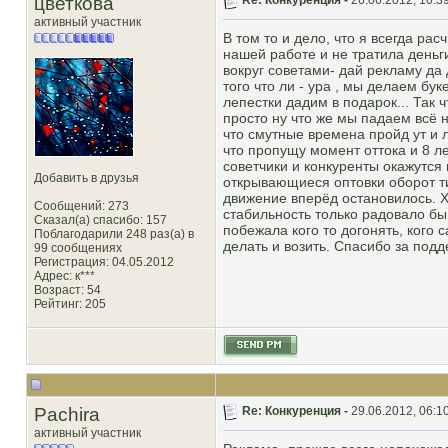
цветкова
Re: Конкуренция -
26.06.2012, 10:3
активный участник
В том то и дело, что я всегда ра
нашей работе и не тратила деньг
вокруг советами- дай рекламу да 
того что ли - ура , мы делаем бу
лепестки дадим в подарок... Так ч
просто ну что же мы падаем всё н
что смутные времена пройд ут и л
что пропущу момент оттока и 8 л
советчики и конкуренты окажутся
Добавить в друзья
открывающиеся оптовки оборот ти
движение вперёд остановилось. Х
Сообщений: 273
стабильность только радовало бы
Сказал(а) спасибо: 157
побежала кого то догонять, кого 
Поблагодарили 248 раз(а) в
делать и возить. Спасибо за подд
99 сообщениях
Регистрация: 04.05.2012
Адрес: к***
Возраст: 54
Рейтинг
: 205
Pachira
Re: Конкуренция -
29.06.2012, 06:1
активный участник