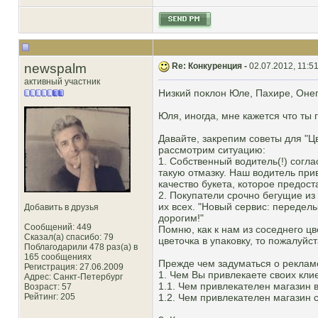
newspalm
Re: Конкуренция -
02.07.2012, 11:5
активный участник
Низкий поклон Юле, Пахире, Онег
Юля, иногда, мне кажется что ты г
Давайте, закрепим советы для "Ц
рассмотрим ситуацию:
1. Собственный водитель(!) согла
такую отмазку. Наш водитель при
качество букета, которое предост
2. Покупатели срочно бегущие из 
их всех. "Новый сервис: передел
Добавить в друзья
дорогим!"
Сообщений: 449
Помню, как к нам из соседнего ц
Сказал(а) спасибо: 79
цветочка в упаковку, то пожалуйста
Поблагодарили 478 раз(а) в
165 сообщениях
Прежде чем задуматься о рекламе
Регистрация: 27.06.2009
1. Чем Вы привлекаете своих кли
Адрес: Санкт-Петербург
1.1. Чем привлекателен магазин 
Возраст: 57
Рейтинг
: 205
1.2. Чем привлекателен магазин 