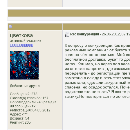
цветкова
Re: Конкуренция -
26.06.2012, 02:1
активный участник
К вопросу о конкуренции.Как при
рекламные компании : от букета з
зная на чём остановиться. Мой во
бесплатной доставки. Букет то до
ногах. Кошмар, но через пол часа
из оптовки напротив , где заказыв
переделать - до регистрации где 
замотана в слюду и весь этот ужа
размотали, сделали аккуратный м
Добавить в друзья
спасена, но осадок остался. Поч
водителю это не знать? Я как то
Сообщений: 273
тактику.Но повторяться не хочетс
Сказал(а) спасибо: 157
Поблагодарили 248 раз(а) в
99 сообщениях
Регистрация: 04.05.2012
Адрес: к***
Возраст: 54
Рейтинг
: 205