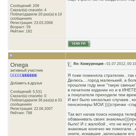
Сообщений: 209
Сказал(а) спасибо: 4
Поблагодарили 20 раз(а) в 10
сообщениях
Регистрация: 23.03.2008
Возраст: 59
Рейтинг
: 182
Onega
Re: Конкуренция -
01.07.2012, 00:1
активный участник
Я тоже поменяла стратегию...так
Делюсь....город маленький, а бо
Добавить в друзья
прошлом году мне "такую свинью" 
в печатном издании но и в ИНЕТЕ 
Сообщений: 5,531
а покупатели приходили тем врем
Сказал(а) спасибо: 0
И вот было несколько случаев , к
Поблагодарили 36 раз(а) в 33
пенсионеры МОИ ))))стрички -ста
сообщениях
Регистрация: 22.06.2007
Рейтинг
: 798
Так вот начав поиск номера телеф
обзванивать своих знакомых)))при
было! И с жалобой , что не могу
знакомые конечно же помогали...к
оните, искавшие ,записывали ег