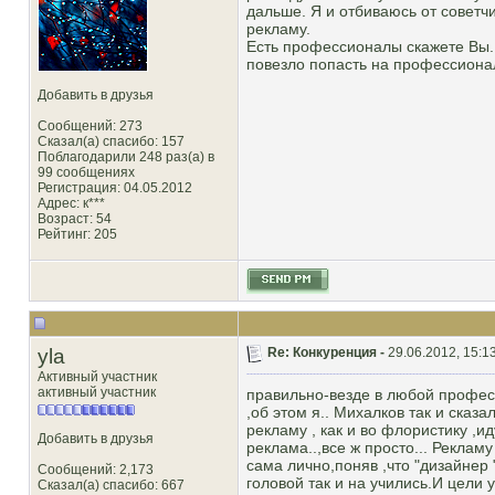
дальше. Я и отбиваюсь от советч
рекламу.
Есть профессионалы скажете Вы. 
повезло попасть на профессионалов
Добавить в друзья
Сообщений: 273
Сказал(а) спасибо: 157
Поблагодарили 248 раз(а) в
99 сообщениях
Регистрация: 04.05.2012
Адрес: к***
Возраст: 54
Рейтинг
: 205
yla
Re: Конкуренция -
29.06.2012, 15:1
Активный участник
активный участник
правильно-везде в любой професс
,об этом я.. Михалков так и сказ
рекламу , как и во флористику ,и
Добавить в друзья
реклама..,все ж просто... Реклам
сама лично,поняв ,что "дизайнер
Сообщений: 2,173
головой так и на учились.И цели 
Сказал(а) спасибо: 667