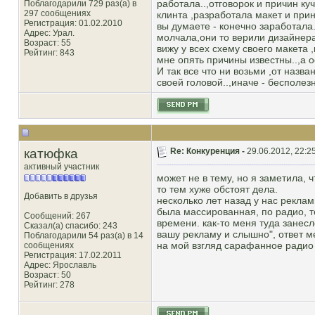
работала..,отговорок и причин куч
Поблагодарили 729 раз(а) в
297 сообщениях
клинта ,разработала макет и прине
Регистрация: 01.02.2010
вы думаете - конечно заработала.
Адрес: Урал.
молчала,они то верили дизайнерам
Возраст: 55
вижу у всех схему своего макета ,
Рейтинг
: 843
мне опять причины известны..,а ос
И так все что ни возьми ,от назва
своей головой..,иначе - бесполез
катюфка
Re: Конкуренция -
29.06.2012, 22:2
активный участник
может не в тему, но я заметила, 
то тем хуже обстоят дела.
Добавить в друзья
несколько лет назад у нас рекла
была массированная, по радио, 
Сообщений: 267
времени. как-то меня туда занесл
Сказал(а) спасибо: 243
вашу рекламу и слышно", ответ ме
Поблагодарили 54 раз(а) в 14
на мой взгляд сарафанное радио
сообщениях
Регистрация: 17.02.2011
Адрес: Ярославль
Возраст: 50
Рейтинг
: 278