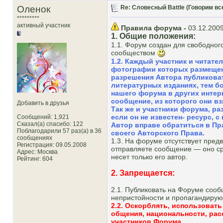
Оленок
Re: Словесный Battle (Говорим все
*********
активный участник
Правила форума -
03.12.2009
1. Общие положения:
1.1. Форум создан для свободно
сообществом
1.2. Каждый участник и читате
фотографии которых размещены
разрешения Автора публиковат
литературных изданиях, тем б
нашего форума в других интер
сообщение, из которого они вз
Добавить в друзья
Так же и участники форума, р
если он не известен- ресурс, с
Сообщений: 1,921
Сказал(а) спасибо: 122
Автор вправе обратиться в П
Поблагодарили 57 раз(а) в 36
своего Авторского Права.
сообщениях
1.3. На форуме отсутствует пред
Регистрация: 09.05.2008
отправляете сообщение — оно ср
Адрес: Москва
несет только его автор.
Рейтинг
: 604
2. Запрещается:
2.1. Публиковать на Форуме со
непристойности и пропагандирующ
2.2. Оскорблять, использовать
общения, национальности, рас
участников Форума.