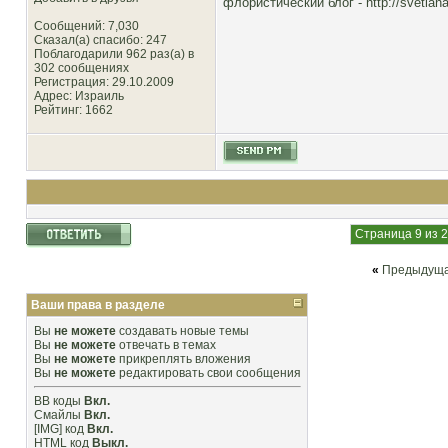
флористический блог -
http://svetlana
Сообщений: 7,030
Сказал(а) спасибо: 247
Поблагодарили 962 раз(а) в
302 сообщениях
Регистрация: 29.10.2009
Адрес: Израиль
Рейтинг
: 1662
Страница 9 из 
«
Предыдуща
Ваши права в разделе
Вы
не можете
создавать новые темы
Вы
не можете
отвечать в темах
Вы
не можете
прикреплять вложения
Вы
не можете
редактировать свои сообщения
BB коды
Вкл.
Смайлы
Вкл.
[IMG]
код
Вкл.
HTML код
Выкл.