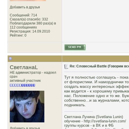
Добавить в друзья
Сообщений: 714
Сказал(а) спасибо: 332
Поблагодарили 380 раз(а) в
112 сообщениях
Регистрация: 14.09.2010
Рейтинг
: 0
СветланаL
Re: Словесный Battle (Говорим все
НЕ администратор - надоел
срач
Тут я полностью соглашусь - пок
активный участник
от флористики. И наморднички тож
создать массу интересных эффект
как водится - к хорошему привыка
нас. Положение одно и то же. Бук
собственно...и за журналами, ко
поднимать.
Светлана Лунина (Svetlana Lunin)
обучение -
http://svetlana-lunin.com/
группы курсов -
в ВК
и
в ФБ
Добавить в друзья