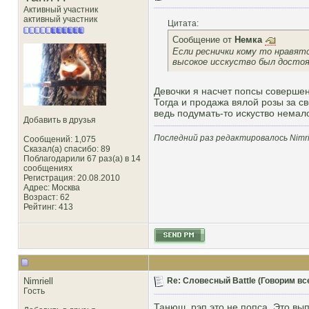
Активный участник
активный участник
Цитата:
Сообщение от
Немка
Если реснички кому то нравятс
высокое исскуство был достоя
Девочки я насчет попсы совершен
Тогда и продажа вялой розы за с
ведь подумать-то искуство немал
Добавить в друзья
Последний раз редактировалось Nimrie
Сообщений: 1,075
Сказал(а) спасибо: 89
Поблагодарили 67 раз(а) в 14
сообщениях
Регистрация: 20.08.2010
Адрес: Москва
Возраст: 62
Рейтинг
: 413
Nimriell
Re: Словесный Battle (Говорим все
Гость
Танюш, рэп это не попса. Это вы