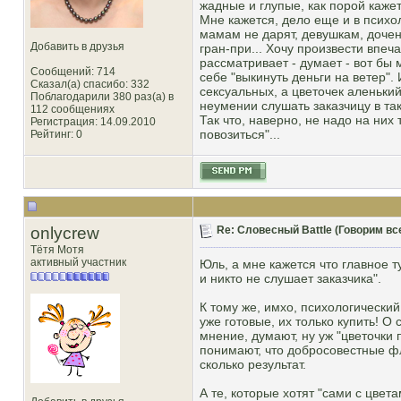
жадные и глупые, как порой кажет
Мне кажется, дело еще и в психол
мамам не дарят, девушкам, дочен
Добавить в друзья
гран-при... Хочу произвести впеч
рассматривает - думает - вот бы 
Сообщений: 714
себе "выкинуть деньги на ветер". 
Сказал(а) спасибо: 332
сексуальных, а цветочек аленький
Поблагодарили 380 раз(а) в
неумении слушать заказчицу в та
112 сообщениях
Так что, наверно, не надо на них
Регистрация: 14.09.2010
повозиться"...
Рейтинг
: 0
onlycrew
Re: Словесный Battle (Говорим все
Тётя Мотя
активный участник
Юль, а мне кажется что главное т
и никто не слушает заказчика".
К тому же, имхо, психологический 
уже готовые, их только купить! О
мнение, думают, ну уж "цветочки 
понимают, что добросовестные фло
сколько результат.
А те, которые хотят "сами с цвет