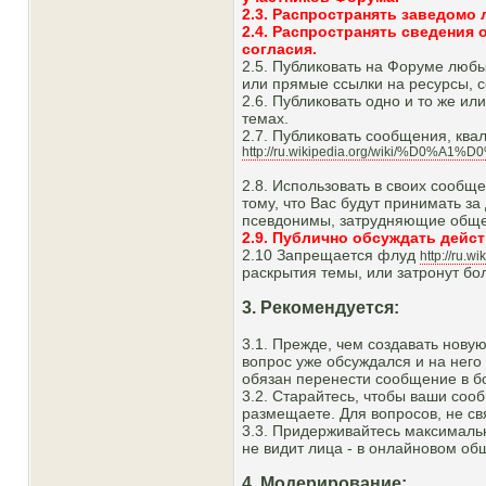
2.3. Распространять заведомо
2.4. Распространять сведения 
согласия.
2.5. Публиковать на Форуме любы
или прямые ссылки на ресурсы, 
2.6. Публиковать одно и то же и
темах.
2.7. Публиковать сообщения, кв
http://ru.wikipedia.org/wiki/%D0%
2.8. Использовать в своих сообщ
тому, что Вас будут принимать з
псевдонимы, затрудняющие общени
2.9. Публично обсуждать дейс
2.10 Запрещается флуд
http://ru.w
раскрытия темы, или затронут бол
3. Рекомендуется:
3.1. Прежде, чем создавать новую
вопрос уже обсуждался и на него
обязан перенести сообщение в бо
3.2. Старайтесь, чтобы ваши соо
размещаете. Для вопросов, не св
3.3. Придерживайтесь максималь
не видит лица - в онлайновом общ
4. Модерирование: