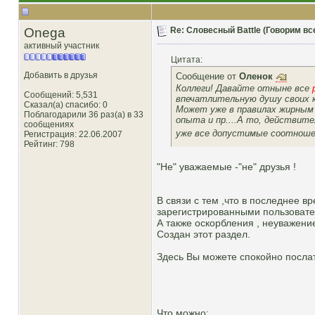
Onega
Re: Словесный Battle (Говорим все
активный участник
Цитата:
Добавить в друзья
Сообщение от
Оленок
Коллеги! Давайте отныне все
Сообщений: 5,531
впечатлительную душу своих к
Сказал(а) спасибо: 0
Может уже в правилах жирным
Поблагодарили 36 раз(а) в 33
опыта и пр....А то, действит
сообщениях
уже все допустимые соотношен
Регистрация: 22.06.2007
Рейтинг
: 798
"Не" уважаемые -"не" друзья !
В связи с тем ,что в последнее 
зарегистрированными пользоват
А также оскорбления , неуважение
Создан этот раздел.
Здесь Вы можете спокойно послать
Что можно: