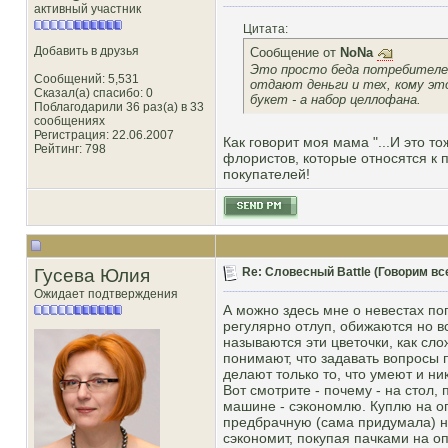
активный участник
Цитата:
Добавить в друзья
Сообщение от
NoNa
Это просто беда потребителей
Сообщений: 5,531
отдают деньги и тех, кому это
Сказал(а) спасибо: 0
букет - а набор целлофана.
Поблагодарили 36 раз(а) в 33
сообщениях
Регистрация: 22.06.2007
Как говорит моя мама "...И это т
Рейтинг
: 798
флористов, которые относятся к 
покупателей!
Гусева Юлия
Re: Словесный Battle (Говорим все
Ожидает подтверждения
А можно здесь мне о невестах п
регулярно отлуп, обижаются но в
называются эти цветочки, как слож
понимают, что задавать вопросы
делают только то, что умеют и ни
Вот смотрите - почему - на стол,
машине - сэкономлю. Куплю на оп
предбрачную (сама придумала) н
сэкономит, покупая пачками на оп