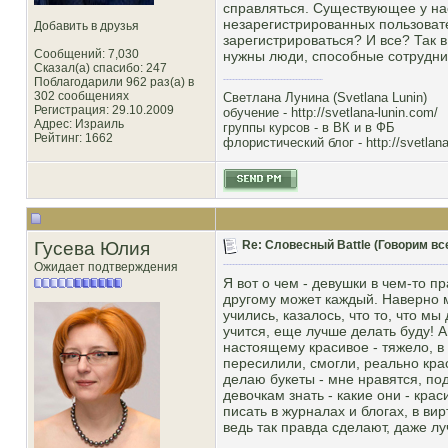
справляться. Существующее у на
незарегистрированных пользовате
Добавить в друзья
зарегистрироваться? И все? Так
Сообщений: 7,030
нужны люди, способные сотрудни
Сказал(а) спасибо: 247
Поблагодарили 962 раз(а) в
302 сообщениях
Светлана Лунина (Svetlana Lunin)
Регистрация: 29.10.2009
обучение -
http://svetlana-lunin.com/
Адрес: Израиль
группы курсов -
в ВК
и
в ФБ
Рейтинг
: 1662
флористический блог -
http://svetlana
Гусева Юлия
Re: Словесный Battle (Говорим все
Ожидает подтверждения
Я вот о чем - девушки в чем-то п
другому может каждый. Наверно м
учились, казалось, что то, что м
учится, еще лучше делать буду! А
настоящему красивое - тяжело, в 
пересилили, смогли, реально крас
делаю букеты - мне нравятся, под
девочкам знать - какие они - кра
писать в журналах и блогах, в вир
ведь так правда сделают, даже лу