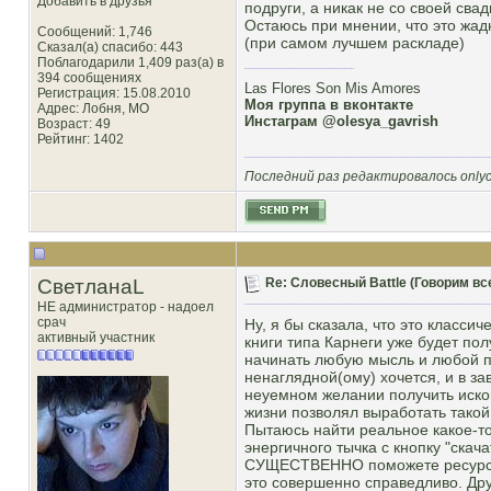
Добавить в друзья
подруги, а никак не со своей свад
Остаюсь при мнении, что это жад
Сообщений: 1,746
(при самом лучшем раскладе)
Сказал(а) спасибо: 443
Поблагодарили 1,409 раз(а) в
394 сообщениях
Las Flores Son Mis Amores
Регистрация: 15.08.2010
Моя группа в вконтакте
Адрес: Лобня, MO
Инстаграм @olesya_gavrish
Возраст: 49
Рейтинг
: 1402
Последний раз редактировалось onlycr
СветланаL
Re: Словесный Battle (Говорим все
НЕ администратор - надоел
срач
Ну, я бы сказала, что это класс
активный участник
книги типа Карнеги уже будет пол
начинать любую мысль и любой по
ненаглядной(ому) хочется, и в за
неуемном желании получить искомо
жизни позволял выработать такой
Пытаюсь найти реальное какое-то
энергичного тычка с кнопку "скача
СУЩЕСТВЕННО поможете ресурсу 
это совершенно справедливо. Дру