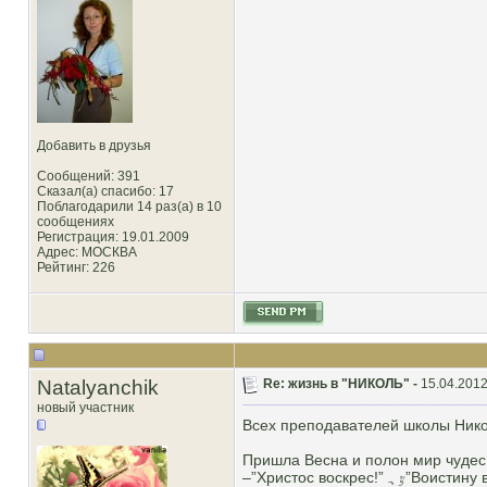
Добавить в друзья
Сообщений: 391
Сказал(а) спасибо: 17
Поблагодарили 14 раз(а) в 10
сообщениях
Регистрация: 19.01.2009
Адрес: МОСКВА
Рейтинг
: 226
Natalyanchik
Re: жизнь в "НИКОЛЬ" -
15.04.2012
новый участник
Всех преподавателей школы Никол
Пришла Весна и полон мир чудес! ﯝﮨ Опять настал великий, светлый праздник! И снова скажут 
–”Христос воскрес!” ﯝﮨ”Воистину воскрес!"-ответит каждый.ﯝﮨ ﯝﮨ В день Пасхи поздравления прими ﯝﮨ ﯝﮨ И