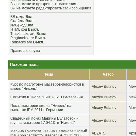
Вы
не можете
прикреплять вложения
Вы
не можете
редактировать свои сообщения
BB коды
Вкл.
Смайлы
Вкл.
[IMG]
код
Вкл.
HTML код
Выкл.
Trackbacks
are
Выкл.
Pingbacks
are
Выкл.
Refbacks
are
Выкл.
Правила форума
Похожие темы
Тема
Автор
Курс по подготовке мастеров-флористов в
Alexey Bulatov
Меж
школе "Николь"
События в школе "НИКОЛЬ". Объявления.
Alexey Bulatov
Меж
Показ мастеров школы "Николь" на
Alexey Bulatov
Меж
выставке IPM 2011 в Германии
Свадебный показ Марины Булатовой и
Alexey Bulatov
Меж
группы мастеров 17.04.10. в "Николь"
Марина Булатова, Жанна Семенова."Новый
ABZATS
Арх
год и рождество" "7цветов" 19+21.11.2008