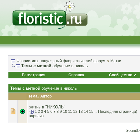
Флористика: популярный флористический форум
Метки
Темы с меткой
обучение в николь
Регистрация
Справка
Сообщество
Темы с меткой
обучение в николь
Тема / Автор
жизнь в "НИКОЛЬ"
(
1
2
3
4
5
6
7
8
9
10
11
12
13
14
15
...
Последняя страница
)
карпачо
Soundbo