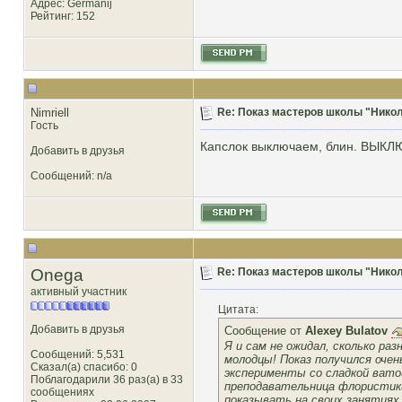
Адрес: Germanij
Рейтинг
: 152
Nimriell
Re: Показ мастеров школы "Никол
Гость
Капслок выключаем, блин. ВЫКЛ
Добавить в друзья
Сообщений: n/a
Onega
Re: Показ мастеров школы "Никол
активный участник
Цитата:
Добавить в друзья
Сообщение от
Alexey Bulatov
Я и сам не ожидал, сколько ра
Сообщений: 5,531
молодцы! Показ получился очен
Сказал(а) спасибо: 0
эксперименты со сладкой вато
Поблагодарили 36 раз(а) в 33
преподавательница флористики
сообщениях
показывать на своих занятиях