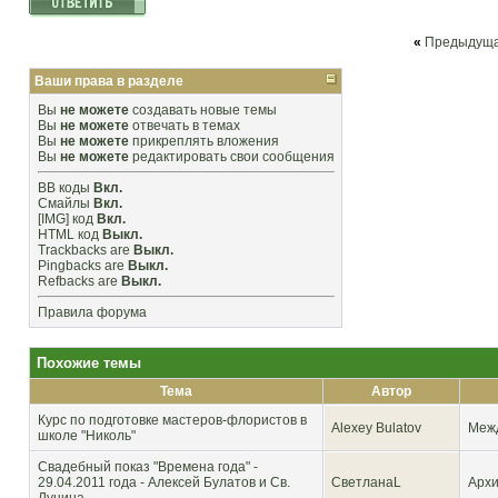
«
Предыдуща
Ваши права в разделе
Вы
не можете
создавать новые темы
Вы
не можете
отвечать в темах
Вы
не можете
прикреплять вложения
Вы
не можете
редактировать свои сообщения
BB коды
Вкл.
Смайлы
Вкл.
[IMG]
код
Вкл.
HTML код
Выкл.
Trackbacks
are
Выкл.
Pingbacks
are
Выкл.
Refbacks
are
Выкл.
Правила форума
Похожие темы
Тема
Автор
Курс по подготовке мастеров-флористов в
Alexey Bulatov
Межд
школе "Николь"
Свадебный показ "Времена года" -
29.04.2011 года - Алексей Булатов и Св.
СветланаL
Архи