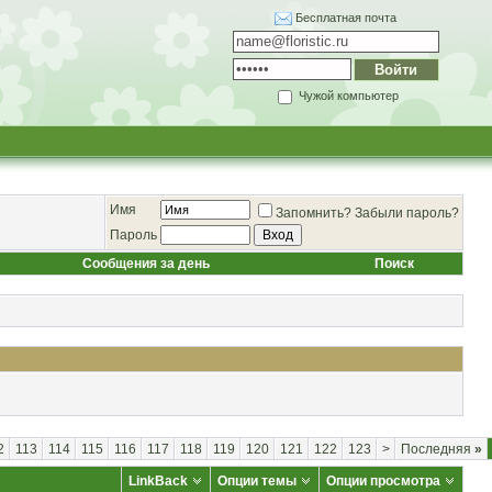
Бесплатная почта
Чужой компьютер
Имя
Запомнить?
Забыли пароль?
Пароль
Сообщения за день
Поиск
2
113
114
115
116
117
118
119
120
121
122
123
>
Последняя
»
LinkBack
Опции темы
Опции просмотра