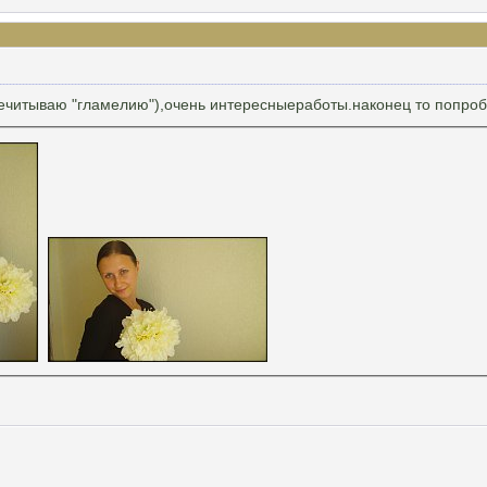
ечитываю "гламелию"),очень интересныеработы.наконец то попроб