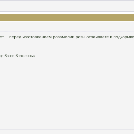
ет.... перед изготовлением розамелии розы отпаиваете в подкормке
це богов блаженных.