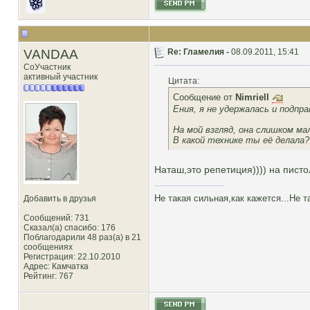
VANDAA
Re: Гламелия -
08.09.2011, 15:41
СоУчастник
активный участник
Цитата:
Сообщение от
Nimriell
Ения, я не удержалась и подпр
На мой взгляд, она слишком ма
В какой технике ты её делала?
Наташ,это репетиция)))) на пист
Не такая сильная,как кажется...Не т
Добавить в друзья
Сообщений: 731
Сказал(а) спасибо: 176
Поблагодарили 48 раз(а) в 21
сообщениях
Регистрация: 22.10.2010
Адрес: Камчатка
Рейтинг
: 767