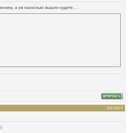
хнику, а уж насколько вышло-судите.....
(#
2164
)
(