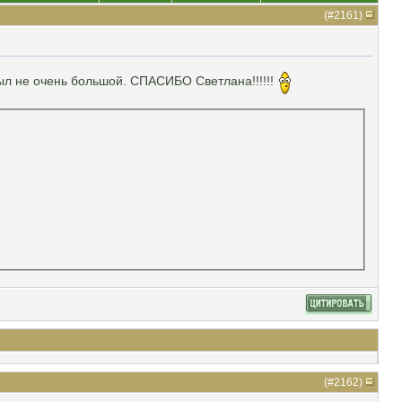
(#
2161
)
ыл не очень большой. СПАСИБО Светлана!!!!!!
(#
2162
)