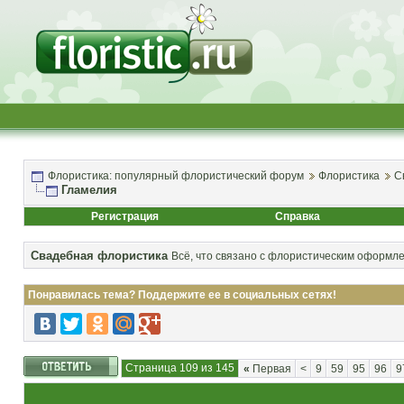
Флористика: популярный флористический форум
Флористика
С
Гламелия
Регистрация
Справка
Свадебная флористика
Всё, что связано с флористическим оформл
Понравилась тема? Поддержите ее в социальных сетях!
Страница 109 из 145
«
Первая
<
9
59
95
96
9