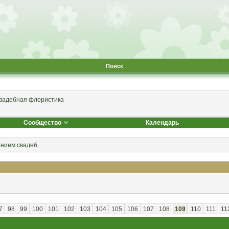
Поиск
вадебная флористика
Сообщество
Календарь
ением свадеб.
7
98
99
100
101
102
103
104
105
106
107
108
109
110
111
11