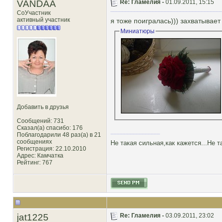
VANDAA
Re: Гламелия -
01.09.2011, 15:15
СоУчастник
активный участник
я тоже поигралась))) захватывает 
Миниатюры
Добавить в друзья
Сообщений: 731
Сказал(а) спасибо: 176
Поблагодарили 48 раз(а) в 21
сообщениях
Не такая сильная,как кажется...Не т
Регистрация: 22.10.2010
Адрес: Камчатка
Рейтинг
: 767
jat1225
Re: Гламелия -
03.09.2011, 23:02