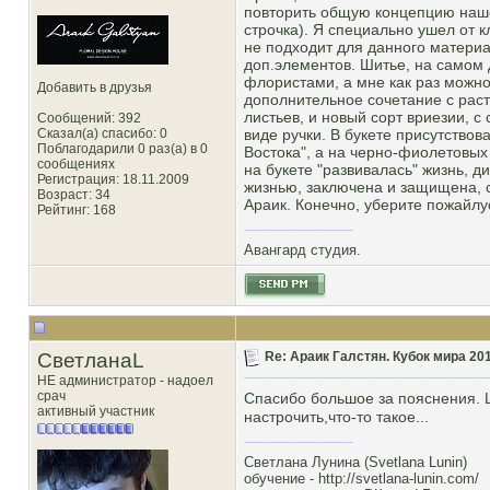
повторить общую концепцию нашег
строчка). Я специально ушел от к
не подходит для данного материа
доп.элементов. Шитье, на самом 
флористами, а мне как раз можно
Добавить в друзья
дополнительное сочетание с рас
листьев, и новый сорт вриезии, 
Сообщений: 392
Сказал(а) спасибо: 0
виде ручки. В букете присутство
Поблагодарили 0 раз(а) в 0
Востока", а на черно-фиолетовых
сообщениях
на букете "развивалась" жизнь, д
Регистрация: 18.11.2009
жизнью, заключена и защищена, 
Возраст: 34
Араик. Конечно, уберите пожайл
Рейтинг
: 168
Авангард студия.
СветланаL
Re: Араик Галстян. Кубок мира 20
НЕ администратор - надоел
срач
Спасибо большое за пояснения. Ш
активный участник
настрочить,что-то такое...
Светлана Лунина (Svetlana Lunin)
обучение -
http://svetlana-lunin.com/