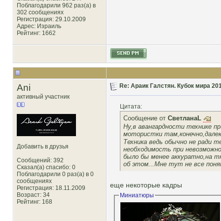
Поблагодарили 962 раз(а) в
302 сообщениях
Регистрация: 29.10.2009
Адрес: Израиль
Рейтинг
: 1662
Ani
Re: Араик Галстян. Кубок мира 20
активный участник
Цитата:
Сообщение от
СветланаL
Ну,в авангардности технике п
мотористки там,конечно,далек
Техника ведь обычно не ради т
Добавить в друзья
необходимость при невозможно
было бы менее аккуратно,на т
Сообщений: 392
об этом...Мне тут не все поня
Сказал(а) спасибо: 0
Поблагодарили 0 раз(а) в 0
сообщениях
еще некоторые кадры
Регистрация: 18.11.2009
Возраст: 34
Миниатюры
Рейтинг
: 168