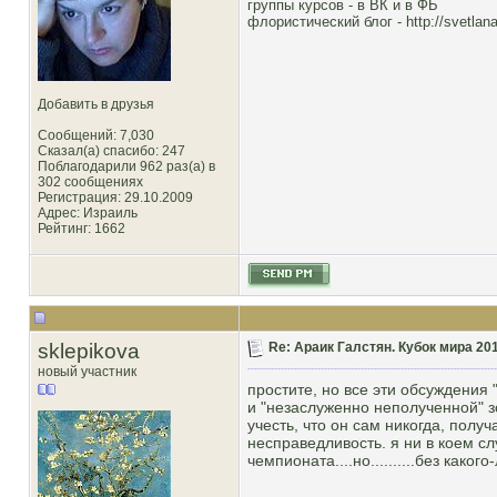
группы курсов -
в ВК
и
в ФБ
флористический блог -
http://svetlana
Добавить в друзья
Сообщений: 7,030
Сказал(а) спасибо: 247
Поблагодарили 962 раз(а) в
302 сообщениях
Регистрация: 29.10.2009
Адрес: Израиль
Рейтинг
: 1662
sklepikova
Re: Араик Галстян. Кубок мира 20
новый участник
простите, но все эти обсуждени
и "незаслуженно неполученной" з
учесть, что он сам никогда, пол
несправедливость. я ни в коем сл
чемпионата....но..........без каког