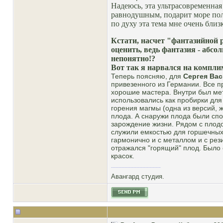
Надеюсь, эта ультрасовременная
равнодушным, подарит море поло
по духу эта тема мне очень близк
Кстати, насчет "фантазийной р
оценить, ведь фантазия - абсо
непонятно!?
Вот так я нарвался на компли
Теперь поясняю, для
Сергея Вас
привезенного из Германии. Все 
хорошие мастера. Внутри был мет
использовались как пробирки для
горения магмы (одна из версий, ж
плода. А снаружи плода были спо
зарождение жизни. Рядом с плод
служили емкостью для горшечных 
гармонично и с металлом и с рези
отражался "горящий" плод. Было 
красок.
Авангард студия.