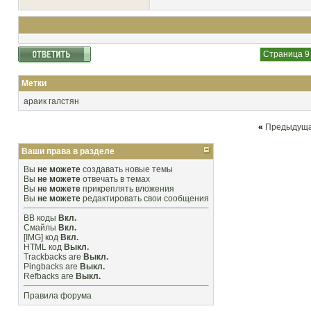
Страница 9 
Метки
араик галстян
«
Предыдуща
Ваши права в разделе
Вы
не можете
создавать новые темы
Вы
не можете
отвечать в темах
Вы
не можете
прикреплять вложения
Вы
не можете
редактировать свои сообщения
BB коды
Вкл.
Смайлы
Вкл.
[IMG]
код
Вкл.
HTML код
Выкл.
Trackbacks
are
Выкл.
Pingbacks
are
Выкл.
Refbacks
are
Выкл.
Правила форума