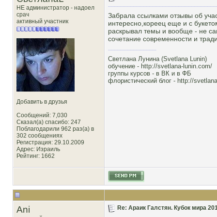
НЕ администратор - надоел
срач
Забрала ссылками отзывы об учас
активный участник
интересно,кореец еще и с букето
раскрывал темы и вообще - не сам
сочетание современности и тради
Светлана Лунина (Svetlana Lunin)
обучение -
http://svetlana-lunin.com/
группы курсов -
в ВК
и
в ФБ
флористический блог -
http://svetlana
Добавить в друзья
Сообщений: 7,030
Сказал(а) спасибо: 247
Поблагодарили 962 раз(а) в
302 сообщениях
Регистрация: 29.10.2009
Адрес: Израиль
Рейтинг
: 1662
Ani
Re: Араик Галстян. Кубок мира 20