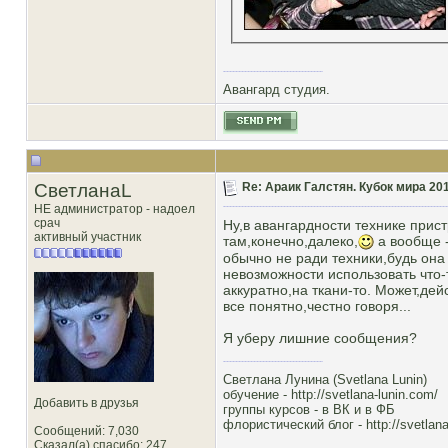
Авангард студия.
СветланаL
Re: Араик Галстян. Кубок мира 20
НЕ администратор - надоел
срач
Ну,в авангардности технике прис
активный участник
там,конечно,далеко,
а вообще -
обычно не ради техники,будь она
невозможности использовать что-
аккуратно,на ткани-то. Может,дей
все понятно,честно говоря...
Я уберу лишние сообщения?
Светлана Лунина (Svetlana Lunin)
обучение -
http://svetlana-lunin.com/
Добавить в друзья
группы курсов -
в ВК
и
в ФБ
флористический блог -
http://svetlana
Сообщений: 7,030
Сказал(а) спасибо: 247