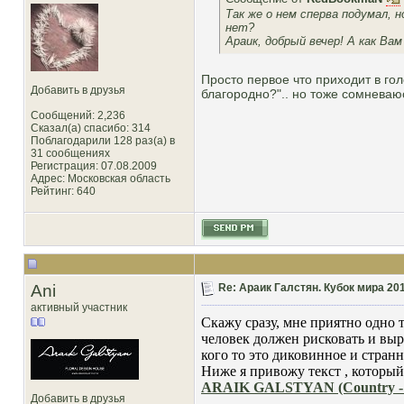
Так же о нем сперва подумал, 
нет?
Араик, добрый вечер! А как Ва
Просто первое что приходит в гол
Добавить в друзья
благородно?".. но тоже сомневаюс
Сообщений: 2,236
Сказал(а) спасибо: 314
Поблагодарили 128 раз(а) в
31 сообщениях
Регистрация: 07.08.2009
Адрес: Московская область
Рейтинг
: 640
Ani
Re: Араик Галстян. Кубок мира 20
активный участник
Скажу сразу, мне приятно одно т
человек должен рисковать и выр
кого то это диковинное и странн
Ниже я привожу текст , которы
ARAIK GALSTYAN (Country 
Добавить в друзья