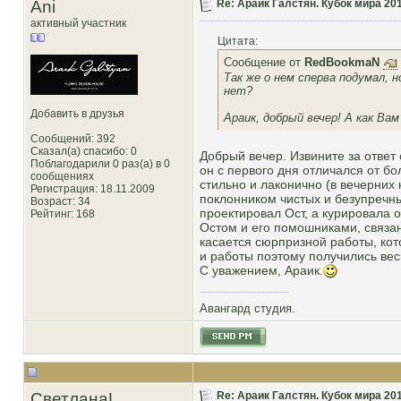
Ani
Re: Араик Галстян. Кубок мира 20
активный участник
Цитата:
Сообщение от
RedBookmaN
Так же о нем сперва подумал, 
нет?
Добавить в друзья
Араик, добрый вечер! А как Ва
Сообщений: 392
Сказал(а) спасибо: 0
Добрый вечер. Извините за ответ
Поблагодарили 0 раз(а) в 0
он с первого дня отличался от б
сообщениях
стильно и лаконично (в вечерних 
Регистрация: 18.11.2009
поклонником чистых и безупречных
Возраст: 34
проектировал Ост, а курировала
Рейтинг
: 168
Остом и его помошниками, связанн
касается сюрпризной работы, кот
и работы поэтому получились ве
С уважением, Араик.
Авангард студия.
СветланаL
Re: Араик Галстян. Кубок мира 20