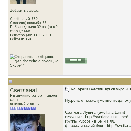
Добавить в друзья
Сообщений: 780
Сказал(а) спасибо: 55
Поблагодарили 32 раз(а) в 9
сообщениях
Регистрация: 03.01.2010
Рейтинг
: 363
СветланаL
Re: Араик Галстян. Кубок мира 20
НЕ администратор - надоел
срач
Ну,речь о назаслуженно недополуч
активный участник
Светлана Лунина (Svetlana Lunin)
обучение -
http://svetlana-lunin.com/
группы курсов -
в ВК
и
в ФБ
флористический блог -
http://svetlana