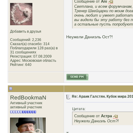
Сообщение от
Ani
Светлана, и всем форумчанам,
Тренер Швейцарки по моим дог
очень любит и умеет работать
вы видели бы эту работу без п
а остальные пусть попробуют
Добавить в друзья
Неужели Даниэль Ост?!
Сообщений: 2,236
Сказал(а) спасибо: 314
Поблагодарили 128 раз(а) в
31 сообщениях
Регистрация: 07.08.2009
Адрес: Московская область
Рейтинг
: 640
RedBookmaN
Re: Араик Галстян. Кубок мира 20
Активный участник
активный участник
Цитата:
Сообщение от
Астра
Неужели Даниэль Ост?!