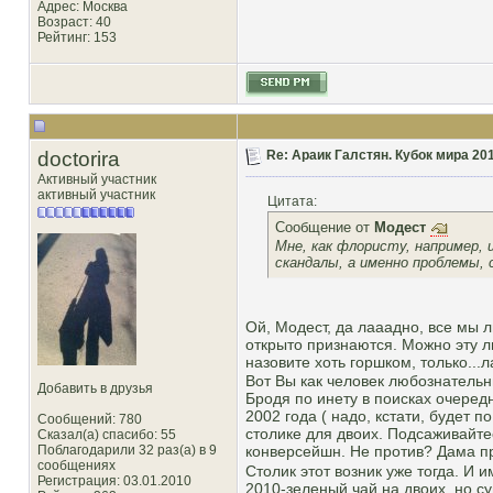
Адрес: Москва
Возраст: 40
Рейтинг
: 153
doctorira
Re: Араик Галстян. Кубок мира 20
Активный участник
активный участник
Цитата:
Сообщение от
Модест
Мне, как флористу, например, и
скандалы, а именно проблемы,
Ой, Модест, да лааадно, все мы 
открыто признаются. Можно эту лю
назовите хоть горшком, только...л
Вот Вы как человек любознательн
Добавить в друзья
Бродя по инету в поисках очеред
2002 года ( надо, кстати, будет п
Сообщений: 780
столике для двоих. Подсаживайте
Сказал(а) спасибо: 55
Поблагодарили 32 раз(а) в 9
конверсейшн. Не против? Дама п
сообщениях
Столик этот возник уже тогда. И 
Регистрация: 03.01.2010
2010-зеленый чай на двоих, но с