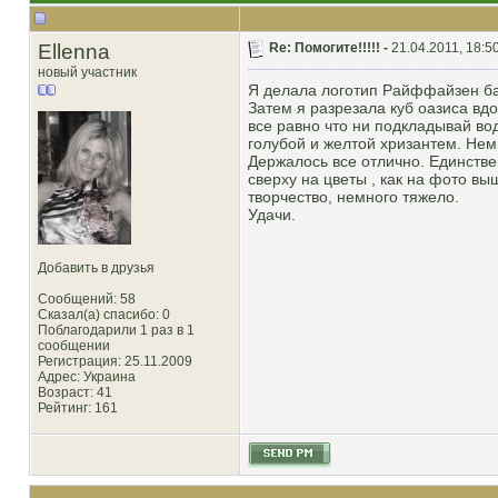
Ellenna
Re: Помогите!!!!! -
21.04.2011, 18:5
новый участник
Я делала логотип Райффайзен бан
Затем я разрезала куб оазиса вдо
все равно что ни подкладывай во
голубой и желтой хризантем. Нем
Держалось все отлично. Единстве
сверху на цветы , как на фото вы
творчество, немного тяжело.
Удачи.
Добавить в друзья
Сообщений: 58
Сказал(а) спасибо: 0
Поблагодарили 1 раз в 1
сообщении
Регистрация: 25.11.2009
Адрес: Украина
Возраст: 41
Рейтинг
: 161