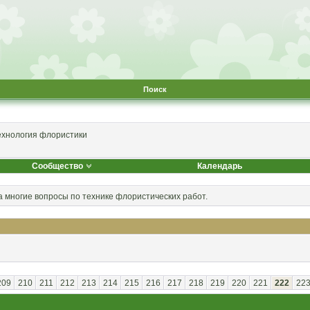
Поиск
ехнология флористики
Сообщество
Календарь
а многие вопросы по технике флористических работ.
209
210
211
212
213
214
215
216
217
218
219
220
221
222
22