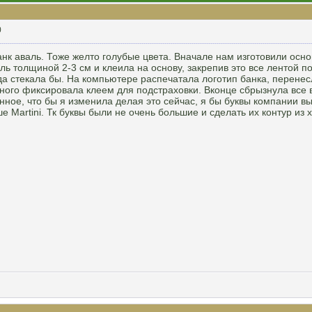
0
к аваль. Тоже желто голубые цвета. Вначале нам изготовили основ
ль толщиной 2-3 см и клеила на основу, закрепив это все лентой 
да стекала бы. На компьютере распечатала логотип банка, перенес
ного фиксировала клеем для подстраховки. Вконце сбрызнула все в
нное, что бы я изменила делая это сейчас, я бы буквы компании в
ше Martini. Тк буквы были не очень большие и сделать их контур из