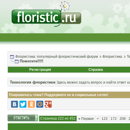
Флористика: популярный флористический форум
Флористика
Т
Помогите!!!!!
Регистрация
Справка
Технология флористики
Здесь можно задать вопрос и найти ответ н
Понравилась тема? Поддержите ее в социальных сетях!
Страница 222 из 452
«
Первая
<
122
172
208