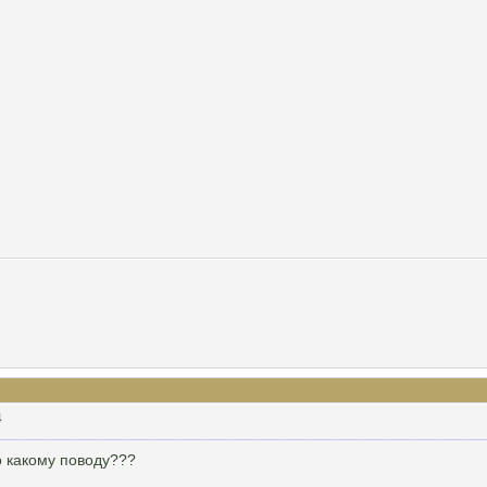
4
по какому поводу???