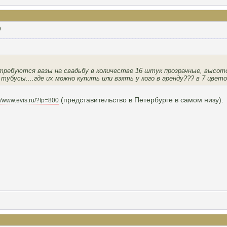
9
 требуются вазы на свадьбу в количестве 16 штук прозрачные, высо
 тубусы....где их можно купить или взять у кого в аренду??? в 7 цветов
(представительство в Петербурге в самом низу).
://www.evis.ru/?tp=800