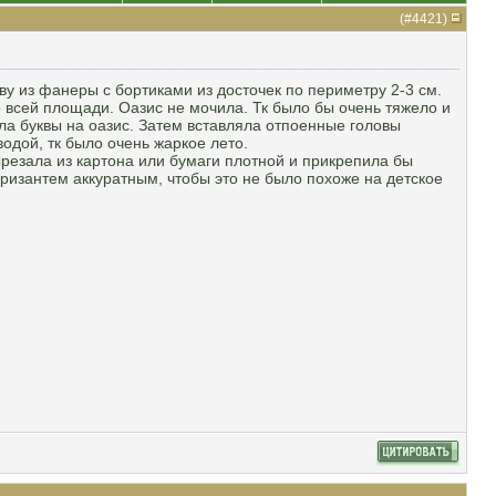
(#
4421
)
у из фанеры с бортиками из досточек по периметру 2-3 см.
по всей площади. Оазис не мочила. Тк было бы очень тяжело и
ла буквы на оазис. Затем вставляла отпоенные головы
одой, тк было очень жаркое лето.
ырезала из картона или бумаги плотной и прикрепила бы
 хризантем аккуратным, чтобы это не было похоже на детское