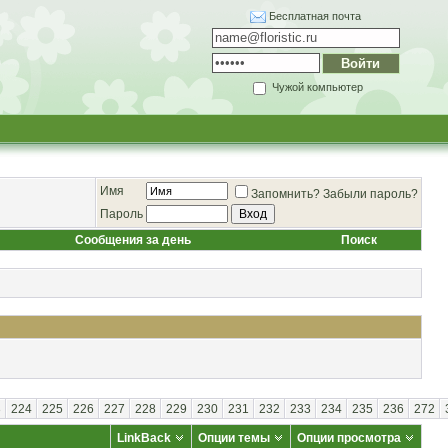
Бесплатная почта
Чужой компьютер
Имя
Запомнить?
Забыли пароль?
Пароль
Сообщения за день
Поиск
3
224
225
226
227
228
229
230
231
232
233
234
235
236
272
LinkBack
Опции темы
Опции просмотра