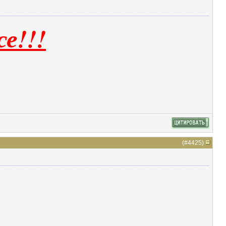
е!!!
(#
4425
)