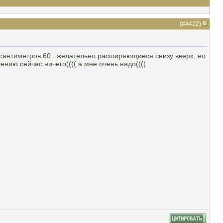
(#
4422
)
й сантиметров 60...желательно расширяющиеся снизу вверх, но
лению сейчас ничего(((( а мне очень надо((((