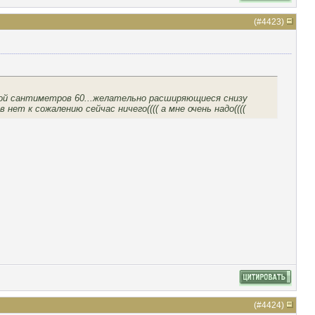
(#
4423
)
той сантиметров 60...желательно расширяющиеся снизу
 нет к сожалению сейчас ничего(((( а мне очень надо((((
(#
4424
)