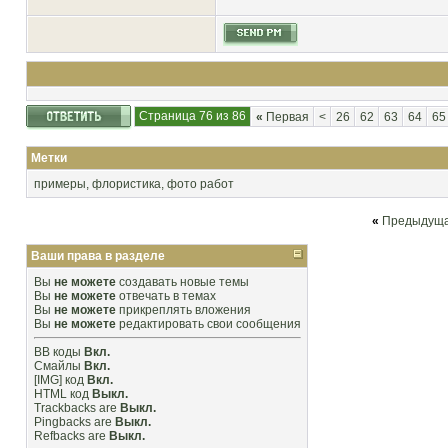
Страница 76 из 86
«
Первая
<
26
62
63
64
65
Метки
примеры
,
флористика
,
фото работ
«
Предыдуща
Ваши права в разделе
Вы
не можете
создавать новые темы
Вы
не можете
отвечать в темах
Вы
не можете
прикреплять вложения
Вы
не можете
редактировать свои сообщения
BB коды
Вкл.
Смайлы
Вкл.
[IMG]
код
Вкл.
HTML код
Выкл.
Trackbacks
are
Выкл.
Pingbacks
are
Выкл.
Refbacks
are
Выкл.