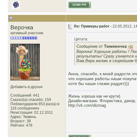
Верочка
Re: Примеры работ -
22.05.2012, 1
активный участник
Цитата:
Сообщение от
Тюменочка
Верочка! Хорошие работы ! П
результаты/ Сразу узнается шк
Вам,Вера желаю в скорейшем б
Анна, спасибо, к моей радости э
что хорошие работы наши покупате
хотя бы наши глазки радует)))
Добавить в друзья
Сообщений: 441
Жизнь хороша как ни крути)
Сказал(а) спасибо: 159
Дизайн-магазин. Флористика, декор,
Поблагодарили 853 раз(а) в
http://vk.com/dizmag
116 сообщениях
Регистрация: 02.12.2011
Адрес: Тюмень
Возраст: 38
Рейтинг
: 478