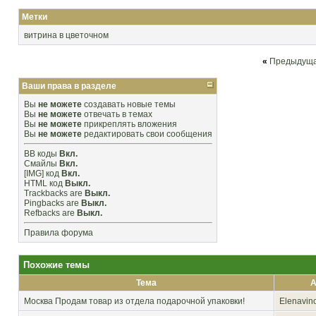
Метки
витрина в цветочном
«
Предыдуща
Ваши права в разделе
Вы
не можете
создавать новые темы
Вы
не можете
отвечать в темах
Вы
не можете
прикреплять вложения
Вы
не можете
редактировать свои сообщения
BB коды
Вкл.
Смайлы
Вкл.
[IMG]
код
Вкл.
HTML код
Выкл.
Trackbacks
are
Выкл.
Pingbacks
are
Выкл.
Refbacks
are
Выкл.
Правила форума
Похожие темы
Тема
А
Москва
Продам товар из отдела подарочной упаковки!
Elenavin