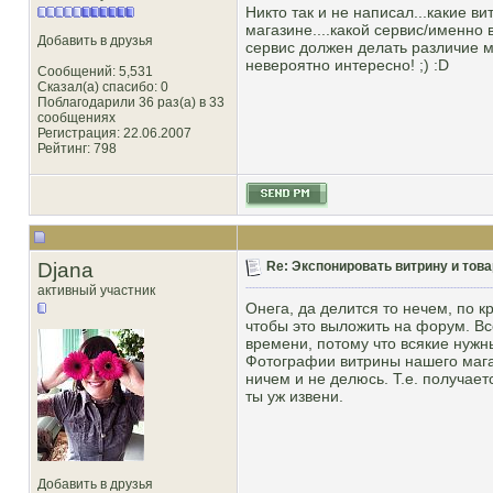
Никто так и не написал...какие в
магазине....какой сервис/именно 
Добавить в друзья
сервис должен делать различие м
невероятно интересно! ;) :D
Сообщений: 5,531
Сказал(а) спасибо: 0
Поблагодарили 36 раз(а) в 33
сообщениях
Регистрация: 22.06.2007
Рейтинг
: 798
Djana
Re: Экспонировать витрину и товар
активный участник
Онега, да делится то нечем, по к
чтобы это выложить на форум. Вс
времени, потому что всякие нужн
Фотографии витрины нашего магаз
ничем и не делюсь. Т.е. получает
ты уж извени.
Добавить в друзья