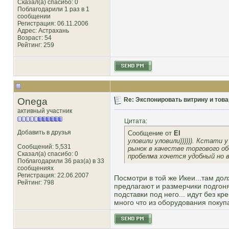
Сказал(а) спасибо: 0
Поблагодарили 1 раз в 1
сообщении
Регистрация: 06.11.2006
Адрес: Астрахань
Возраст: 54
Рейтинг
: 259
Onega
Re: Экспонировать витрину и товар
активный участник
Цитата:
Добавить в друзья
Сообщение от
El
уловили уловили)))))). Кстати
Сообщений: 5,531
рынок в качестве торгового о
Сказал(а) спасибо: 0
пробелма хочется удобный но в
Поблагодарили 36 раз(а) в 33
сообщениях
Регистрация: 22.06.2007
Посмотри в той же Икеи...там дол
Рейтинг
: 798
предлагают и размерчики подгоня
подставки под него... идут без кр
много что из оборудования покупа