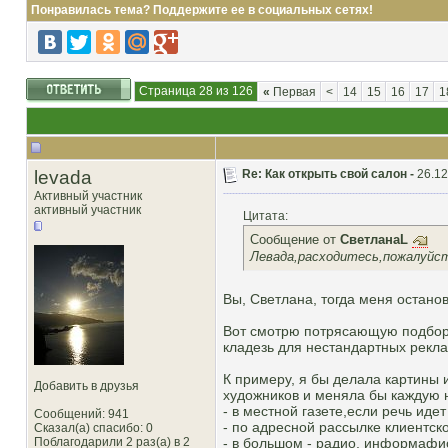
Понравилась тема? Поддержите ее в социальных сетях!
Страница 28 из 126
«
Первая
<
14
15
16
17
1
levada
Re: Как открыть свой салон -
26.12
Активный участник
активный участник
Цитата:
Сообщение от
СветланаL
Левада,расходитесь,пожалуйст
Вы, Светлана, тогда меня остано
Вот смотрю потрясающую подборку 
кладезь для нестандартных рекл
К примеру, я бы делала картины и
Добавить в друзья
художников и меняла бы каждую н
- в местной газете,если речь иде
Сообщений: 941
- по адресной рассылке клиентск
Сказал(а) спасибо: 0
Поблагодарили 2 раз(а) в 2
- в большом - радио, информафи