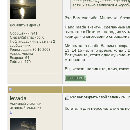
все коробки картонные из под 
всяких вечно валяется в короб
Это Вам спасибо, Мишелка, Алек
Добавить в друзья
Hand made визитки, сделанные м
выставке в Пекине - народ их чут
Сообщений: 941
корицы - благоговейно спроваживал
Сказал(а) спасибо: 0
Поблагодарили 2 раз(а) в 2
Мишелка, а слабо Вашим прекрас
сообщениях
Регистрация: 30.10.2008
13, 14 15 - или то время, когда у
Адрес: москва
Вот увидите, стоит одному клиент
Возраст: 64
мгновенно.
Рейтинг
: 179
Вы, кстати, напишите, плиз, кака
levada
Re: Как открыть свой салон -
26.12
Активный участник
активный участник
Кстати, и для персонала очень по