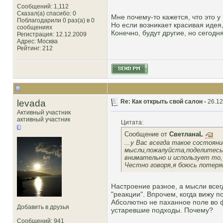
Сообщений: 1,112
Сказал(а) спасибо: 0
Мне почему-то кажется, что это у
Поблагодарили 0 раз(а) в 0
Но если возникает красивая идея,
сообщениях
Конечно, будут другие, но сегод
Регистрация: 12.12.2009
Адрес: Москва
Рейтинг
: 212
levada
Re: Как открыть свой салон -
26.12
Активный участник
активный участник
Цитата:
Сообщение от
СветланаL
...у Вас всегда такое состоян
мысли,пожалуйста,поделитесь
внимательно и использует то
Честно говоря,я боюсь потеря
Настроение разное, а мысли всег
"реакции". Впрочем, когда вижу п
Абсолютно не паханное поле во ф
Добавить в друзья
устаревшие подходы. Почему?
Сообщений: 941