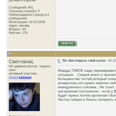
Добавить в друзья
Сообщений: 941
Сказал(а) спасибо: 0
Поблагодарили 2 раз(а) в 2
сообщениях
Регистрация: 30.10.2008
Адрес: москва
Возраст: 64
Рейтинг
: 179
СветланаL
Re: Как открыть свой салон -
26.12
НЕ администратор - надоел
срач
Левада,ТАКОЕ надо переваривать
активный участник
ситуации... Скорее всего у прочи
большинство гостей,которые пока
конкретное,что нужно именно сей
немедленного отклика...Не стоит.
настроение постоянное - если у 
будет нужно.потом прочитает бол
Честно говоря,я боюсь потерять 