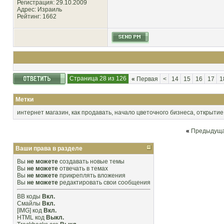
Регистрация: 29.10.2009
Адрес: Израиль
Рейтинг
: 1662
Страница 28 из 126
«
Первая
<
14
15
16
17
1
Метки
интернет магазин
,
как продавать
,
начало цветочного бизнеса
,
открытие
«
Предыдуща
Ваши права в разделе
Вы
не можете
создавать новые темы
Вы
не можете
отвечать в темах
Вы
не можете
прикреплять вложения
Вы
не можете
редактировать свои сообщения
BB коды
Вкл.
Смайлы
Вкл.
[IMG]
код
Вкл.
HTML код
Выкл.