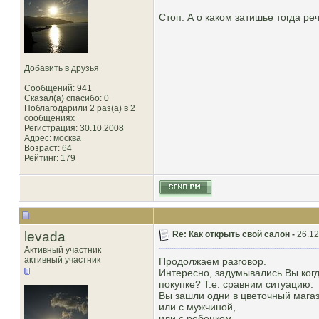
Стоп. А о каком затишье тогда ре
Добавить в друзья
Сообщений: 941
Сказал(а) спасибо: 0
Поблагодарили 2 раз(а) в 2
сообщениях
Регистрация: 30.10.2008
Адрес: москва
Возраст: 64
Рейтинг
: 179
levada
Re: Как открыть свой салон -
26.12
Активный участник
активный участник
Продолжаем разговор.
Интересно, задумывались Вы когд
покупке? Т.е. сравним ситуацию:
Вы зашли одни в цветочный магаз
или с мужчиной,
или с ребенком