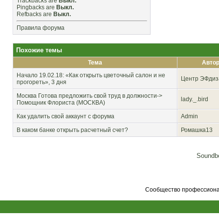
Trackbacks
are
Выкл.
Pingbacks
are
Выкл.
Refbacks
are
Выкл.
Правила форума
Похожие темы
Тема
Авто
Начало 19.02.18: «Как открыть цветочный салон и не
Центр ЭФдиз
прогореть», 3 дня
Москва
Готова предложить свой труд в должности->
lady._.bird
Помощник Флориста (МОСКВА)
Как удалить свой аккаунт с форума
Admin
В каком банке открыть расчетный счет?
Ромашка13
Soundbo
Сообщество профессионал