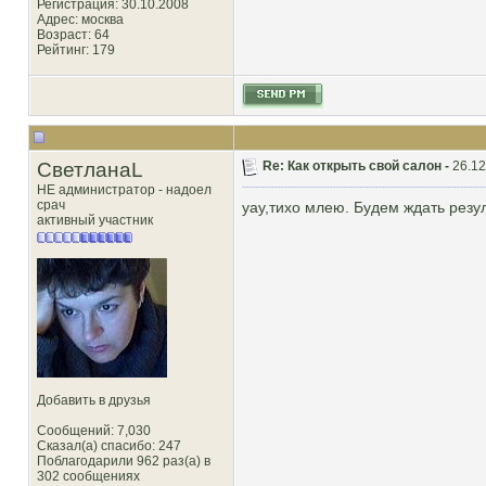
Регистрация: 30.10.2008
Адрес: москва
Возраст: 64
Рейтинг
: 179
СветланаL
Re: Как открыть свой салон -
26.12
НЕ администратор - надоел
срач
уау,тихо млею. Будем ждать резул
активный участник
Добавить в друзья
Сообщений: 7,030
Сказал(а) спасибо: 247
Поблагодарили 962 раз(а) в
302 сообщениях