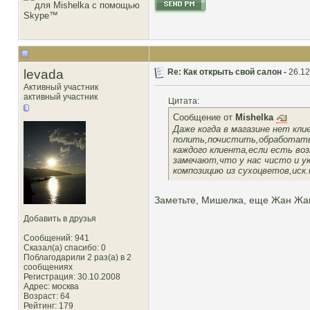
levada
Re: Как открыть свой салон -
26.12
Активный участник
активный участник
Цитата:
Сообщение от
Mishelka
Даже когда в магазине нет кл
полить,почистить,обработать 
каждого клиента,если есть во
замечают,что у нас чисто и у
композицию из сухоцветов,иск.
Заметьте, Мишелка, еще Жан Жак 
Добавить в друзья
Сообщений: 941
Сказал(а) спасибо: 0
Поблагодарили 2 раз(а) в 2
сообщениях
Регистрация: 30.10.2008
Адрес: москва
Возраст: 64
Рейтинг
: 179