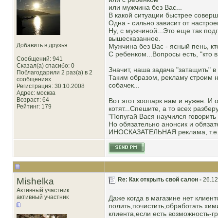
или мужчина без Вас...
В какой ситуации быстрее соверш
Одна - сильно зависит от настроен
Ну, с мужчиной...Это еще так подг
вышесказанное.
Добавить в друзья
Мужчина без Вас - ясный пень, кт
С ребенком...Вопросы есть, "кто 
Сообщений: 941
Сказал(а) спасибо: 0
Значит, наша задача "затащить" 
Поблагодарили 2 раз(а) в 2
Таким образом, рекламу строим н
сообщениях
собачек...
Регистрация: 30.10.2008
Адрес: москва
Возраст: 64
Вот этот зоопарк нам и нужен. И
Рейтинг
: 179
котят...Спешите, а то всех разберут
"Попугай Вася научился говорить 
Но обязательно анонсик и обязат
ИНОСКАЗАТЕЛЬНАЯ реклама, т.е.
Mishelka
Re: Как открыть свой салон -
26.12
Активный участник
активный участник
Даже когда в магазине нет клиен
полить,почистить,обработать хим
клиента,если есть возможность-гр