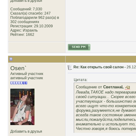
Добавить в друзья
Сообщений: 7,030
Сказал(а) спасибо: 247
Поблагодарили 962 раз(а) в
302 сообщениях
Регистрация: 29.10.2009
Адрес: Израиль
Рейтинг
: 1662
Osen`
Re: Как открыть свой салон -
26.12
Активный участник
активный участник
Цитата:
Сообщение от
СветланаL
Левада,ТАКОЕ надо переварив
своей ситуации... Скорее всег
участвующих - большинство го
всего ищут что-то конкретное
форума,разумеется,не думают.
всегда такое состояние именно
мысли,пожалуйста,поделитесь
внимательно и использует то
Честно говоря,я боюсь потеря
Добавить в друзья