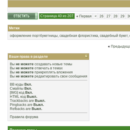
Страница 40 из 207
«
Первая
<
26
27
28
29
3
Метки
оформление портбукетницы
,
свадебная флористика
,
свадебный букет
,
«
Предыдуща
Ваши права в разделе
Вы
не можете
создавать новые темы
Вы
не можете
отвечать в темах
Вы
не можете
прикреплять вложения
Вы
не можете
редактировать свои сообщения
BB коды
Вкл.
Смайлы
Вкл.
[IMG]
код
Вкл.
HTML код
Выкл.
Trackbacks
are
Выкл.
Pingbacks
are
Выкл.
Refbacks
are
Выкл.
Правила форума