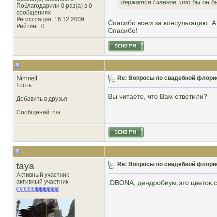
держатся.Главное,что бы он бы
Поблагодарили 0 раз(а) в 0
сообщениях
Регистрация: 16.12.2009
Спасибо всем за консультацию. А
Рейтинг
: 0
Спасибо!
Nimriell
Re: Вопросы по свадебной флори
Гость
Вы читаете, что Вам ответили?
Добавить в друзья
Сообщений: n/a
taya
Re: Вопросы по свадебной флори
Активный участник
активный участник
:DBONА, дендробиум,это цветок,сор