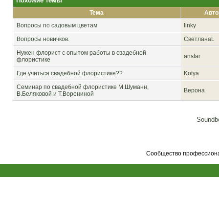
Похожие темы
Тема
Авто
Вопросы по садовым цветам
linky
Вопросы новичков.
СветланаL
Нужен флорист с опытом работы в свадебной
anstar
флористике
Где учиться свадебной флористике??
Kotya
Семинар по свадебной флористике М.Шуманн,
Верона
В.Беляковой и Т.Ворониной
Soundbo
Сообщество профессионал