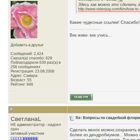
Здесь как можно это сделать 
http://www.videojug.com/film/how-to-
Какие чудесные ссылки! Спасибо!
Век живи- век учись...
Добавить в друзья
Сообщений: 2,424
Сказал(а) спасибо: 629
Поблагодарили 639 раз(а) в
256 сообщениях
Регистрация: 23.08.2008
Адрес: Самара
Возраст: 55
Рейтинг
: 948
СветланаL
Re: Вопросы по свадебной флори
НЕ администратор - надоел
срач
Сделать венок можно,сохранить в
активный участник
более из дендробиумов... Можно 
- нужно делать на месте. Тут до 