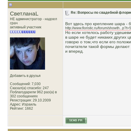
СветланаL
Re: Вопросы по свадебной флори
НЕ администратор - надоел
срач
Вот здесь про крепление шара - 
активный участник
http://www.floristic.ru/forum/showth...p?
Но если хотелось работу удешевит
в шаре не будет никаких других ц
говорю о том,что если его полож
почитатели такой формы делают 
и вперед.
Добавить в друзья
Сообщений: 7,030
Сказал(а) спасибо: 247
Поблагодарили 962 раз(а) в
302 сообщениях
Регистрация: 29.10.2009
Адрес: Израиль
Рейтинг
: 1662