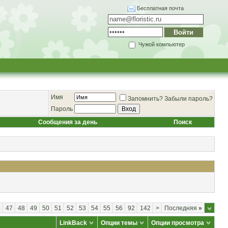
Бесплатная почта
Чужой компьютер
Имя
Запомнить?
Забыли пароль?
Пароль
Сообщения за день
Поиск
6
47
48
49
50
51
52
53
54
55
56
92
142
>
Последняя
»
LinkBack
Опции темы
Опции просмотра