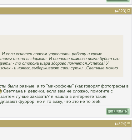
(#
823
)
.. И если хочется совсем упростить работу и кроме
зантемы точно выдержат. И неевсте намного легче будет его
цветы - то сторона шара здорово помнется.Успехов! У
очек - и ничего,выдерживают свои сутки...Светлые можно
ты были разные, а то "микрофоны" (как говорят фотографы в
Светлана и девочки, если вам не сложно, помогите с
зантем лучше заказать? я нашла в интернете такие
агают фуррор, но я то вижу, что это не то :eek:
(#
824
)