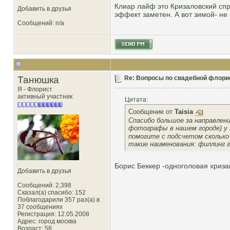
Клиар лайф это Кризаловский спр
Добавить в друзья
эффект заметен. А вот зимой- не 
Сообщений: n/a
Танюшка
Re: Вопросы по свадебной флори
Я - Флорист
активный участник
Цитата:
Сообщение от
Taisia
Спасибо большое за направлен
фотографы в нашем городе) у 
помогите с подсчетом сколько
такие наименования: филлинг г
Борис Беккер -одноголовая хриза
Добавить в друзья
Сообщений: 2,398
Сказал(а) спасибо: 152
Поблагодарили 357 раз(а) в
37 сообщениях
Регистрация: 12.05.2008
Адрес: город москва
Возраст: 58