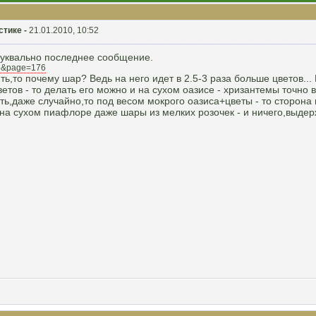
стике -
21.01.2010, 10:52
буквально последнее сообщение.
t=5&page=176
ь,то почему шар? Ведь на него идет в 2.5-3 раза больше цветов...
ветов - то делать его можно и на сухом оазисе - хризантемы точно 
ить,даже случайно,то под весом мокрого оазиса+цветы - то сторона
на сухом пиафлоре даже шары из мелких розочек - и ничего,выдер