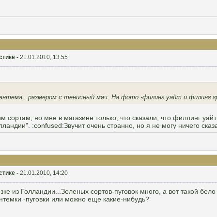
стике -
21.01.2010, 13:55
зантема , размером с тенисный мяч. На фото -филинг уайт и филинг г
м сортам, но мне в магазине только, что сказали, что филлинг уайт
андии". :confused:Звучит очень странно, но я не могу ничего сказ
стике -
21.01.2010, 14:20
зке из Голландии...Зеленых сортов-пуговок много, а вот такой бело
антемки -пуговки или можно еще какие-нибудь?