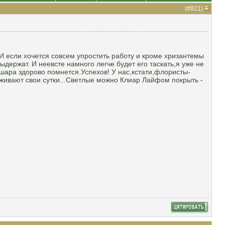
(#
821
)
 И если хочется совсем упростить работу и кроме хризантемы
выдержат. И неевсте намного легче будет его таскать,я уже не
 шара здорово помнется.Успехов! У нас,кстати,флористы-
живают свои сутки...Светлые можно Клиар Лайфом покрыть -