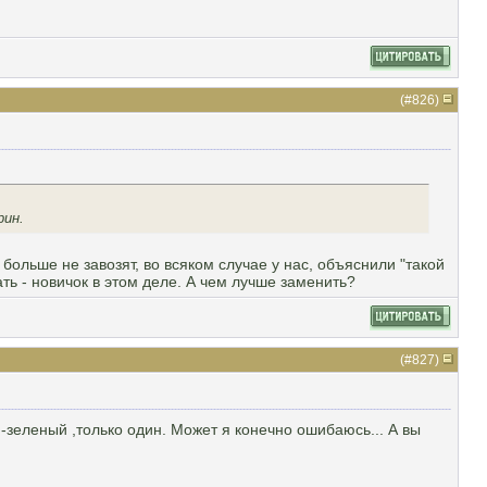
(#
826
)
рин.
 больше не завозят, во всяком случае у нас, объяснили "такой
ать - новичок в этом деле. А чем лучше заменить?
(#
827
)
 -зеленый ,только один. Может я конечно ошибаюсь... А вы