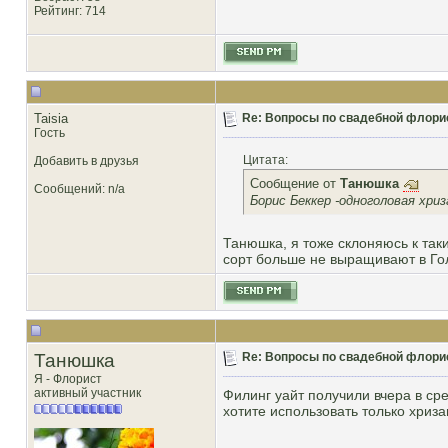
Рейтинг
: 714
Taisia
Re: Вопросы по свадебной флори
Гость
Цитата:
Добавить в друзья
Сообщение от
Танюшка
Сообщений: n/a
Борис Беккер -одноголовая хри
Танюшка, я тоже склоняюсь к таки
сорт больше не выращивают в Голл
Танюшка
Re: Вопросы по свадебной флори
Я - Флорист
активный участник
Филинг уайт получили вчера в сре
хотите использовать только хриз