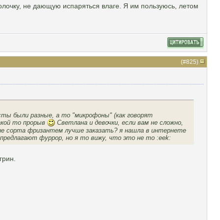
олочку, не дающую испаряться влаге. Я им пользуюсь, летом
(#
825
)
ты были разные, а то "микрофоны" (как говорят
акой то прорыв
Светлана и девочки, если вам не сложно,
кие сорта фризантем лучше заказать? я нашла в интернете
 предлагают фуррор, но я то вижу, что это не то :eek:
грин.