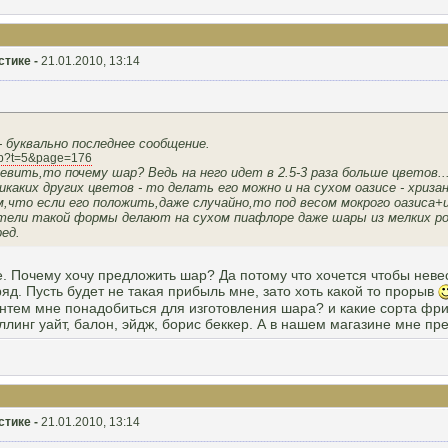
стике -
21.01.2010, 13:14
- буквально последнее сообщение.
...p?t=5&page=176
вить,то почему шар? Ведь на него идет в 2.5-3 раза больше цветов.
каких других цветов - то делать его можно и на сухом оазисе - хри
м,что если его положить,даже случайно,то под весом мокрого оазиса+
ли такой формы делают на сухом пиафлоре даже шары из мелких роз
ед.
 Почему хочу предложить шар? Да потому что хочется чтобы невес
яд. Пусть будет не такая прибыль мне, зато хоть какой то прорыв
антем мне понадобиться для изготовления шара? и какие сорта фри
инг уайт, балон, эйдж, борис беккер. А в нашем магазине мне предл
стике -
21.01.2010, 13:14