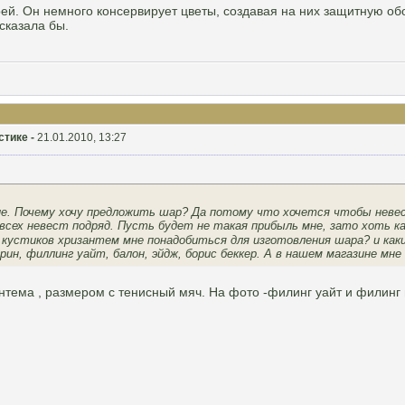
ей. Он немного консервирует цветы, создавая на них защитную об
сказала бы.
стике -
21.01.2010, 13:27
ие. Почему хочу предложить шар? Да потому что хочется чтобы невес
всех невест подряд. Пусть будет не такая прибыль мне, зато хоть к
 кустиков хризантем мне понадобиться для изготовления шара? и ка
рин, филлинг уайт, балон, эйдж, борис беккер. А в нашем магазине мне
нтема , размером с тенисный мяч. На фото -филинг уайт и филинг 