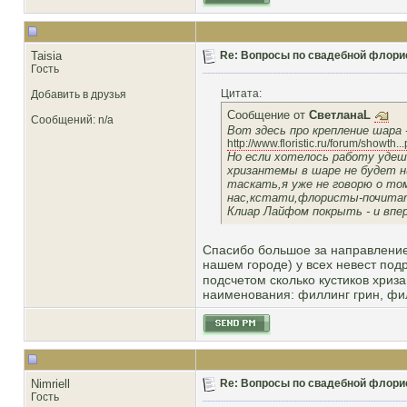
Taisia
Re: Вопросы по свадебной флори
Гость
Цитата:
Добавить в друзья
Сообщение от
СветланаL
Сообщений: n/a
Вот здесь про крепление шара 
http://www.floristic.ru/forum/showth
Но если хотелось работу удеше
хризантемы в шаре не будет ни
таскать,я уже не говорю о то
нас,кстати,флористы-почитате
Клиар Лайфом покрыть - и впер
Спасибо большое за направление.
нашем городе) у всех невест подр
подсчетом сколько кустиков хриз
наименования: филлинг грин, филл
Nimriell
Re: Вопросы по свадебной флори
Гость