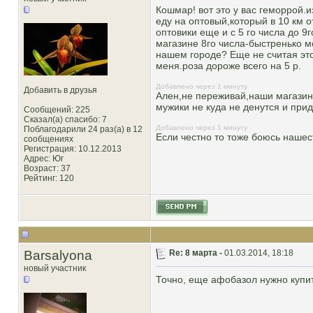
Кошмар! вот это у вас геморрой.
еду на оптовый,который в 10 км 
оптовики еще и с 5 го числа до 9г
магазине 8го числа-быстренько м
нашем городе? Еще не считая это
меня.роза дороже всего на 5 р.
Добавлено через 1 минуту
Добавить в друзья
Ален,не переживай,наши магазины
мужики не куда не денутся и прид
Сообщений: 225
Сказал(а) спасибо: 7
Добавлено через 1 минуту
Поблагодарили 24 раз(а) в 12
Если честно то тоже боюсь нашест
сообщениях
Регистрация: 10.12.2013
Адрес: Юг
Возраст: 37
Рейтинг
: 120
Barsalyona
Re: 8 марта -
01.03.2014, 18:18
новый участник
Точно, еще афобазол нужно купить