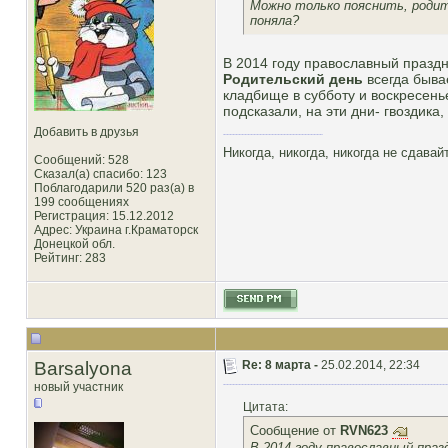
Можно только пояснить, родит
поняла?
В 2014 году православный праздн
Родительский день
всегда быва
кладбище в субботу и воскресенье
подсказали, на эти дни- гвоздика
Добавить в друзья
Никогда, никогда, никогда не сдава
Сообщений: 528
Сказал(а) спасибо: 123
Поблагодарили 520 раз(а) в
199 сообщениях
Регистрация: 15.12.2012
Адрес: Украина г.Краматорск
Донецкой обл.
Рейтинг
: 283
Barsalyona
Re: 8 марта -
25.02.2014, 22:34
новый участник
Цитата:
Сообщение от
RVN623
В 2014 году православный праз