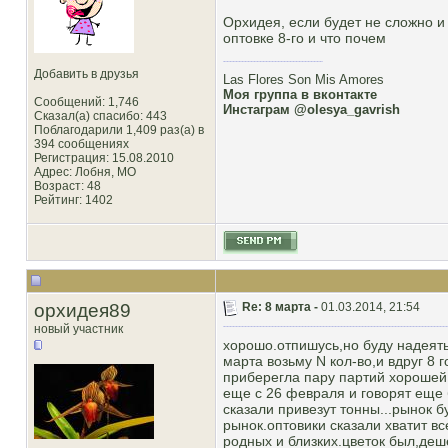
Орхидея, если будет не сложно и
оптовке 8-го и что почем
Добавить в друзья
Las Flores Son Mis Amores
Моя группа в вконтакте
Сообщений: 1,746
Инстаграм @olesya_gavrish
Сказал(а) спасибо: 443
Поблагодарили 1,409 раз(а) в
394 сообщениях
Регистрация: 15.08.2010
Адрес: Лобня, MO
Возраст: 48
Рейтинг
: 1402
орхидея89
Re: 8 марта -
01.03.2014, 21:54
новый участник
хорошо.отпишусь,но буду надеятьс
марта возьму N кол-во,и вдруг 8 
приберегла пару партий хорошей 
еще с 26 февраля и говорят еще 
сказали привезут тонны...рынок 
рынок.оптовики сказали хватит в
родных и близких.цветок был,деш