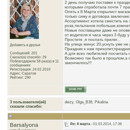
2 день получаю поставки к праздн
которыми отработала почти 7 пра
Опять к 8 Марта открылист магаз
только сижу и договора заключаю.
Ассортимент хотела сместить на 
роза,тюльпанов побольше,комнат
Новые поставщики даже не оповес
от водителя:я часа через 3 буду 
Простите ,я поспать прилег...
На улице минус 20,уснуть уже не
Добавить в друзья
Праздник к нам прихолит,праздник
Сообщений: 201
А для всех любителей посчитать 
Сказал(а) спасибо: 29
Возможно так было в прошлом,а 
Поблагодарили 58 раз(а) в 11
закончилось!!!
сообщениях
Регистрация: 24.02.2010
Адрес: Саратов
Рейтинг
: 290
3 пользователя(ей)
deizy
,
Olga_B38
,
Pikalina
сказали cпасибо:
Barsalyona
Re: 8 марта -
01.03.2014, 17:36