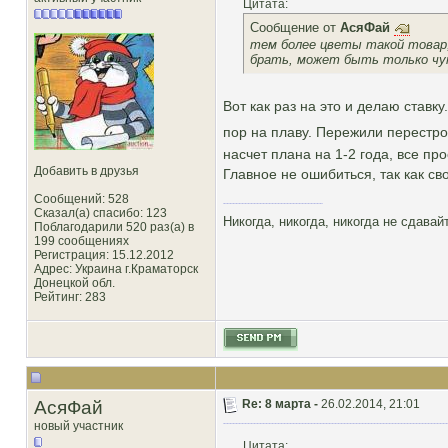
Цитата:
Сообщение от
АсяФай
тем более цветы такой товар,
брать, может быть только чу
Вот как раз на это и делаю ставку.
пор на плаву. Пережили перестро
насчет плана на 1-2 года, все про
Добавить в друзья
Главное не ошибиться, так как 
Сообщений: 528
Сказал(а) спасибо: 123
Никогда, никогда, никогда не сдава
Поблагодарили 520 раз(а) в
199 сообщениях
Регистрация: 15.12.2012
Адрес: Украина г.Краматорск
Донецкой обл.
Рейтинг
: 283
АсяФай
Re: 8 марта -
26.02.2014, 21:01
новый участник
Цитата: