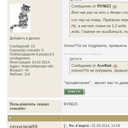
Сообщение от
RVN623
Вот как раз на это и делаю ст
сих пор на плаву. Пережили пе
Ну, а насчет плана на 1-2 года
года. Главное не ошибиться, т
Добавить в друзья
точно!!!!я не подумала, привыкла
Сообщений: 15
Сказал(а) спасибо: 0
Поблагодарили 6 раз(а) в 5
Добавлено через 4 минуты
сообщениях
Цитата:
Регистрация: 24.02.2014
Сообщение от
АсяФай
Адрес: Новосибирская обл.
точно!!!!я не подумала, привык
Возраст: 44
Рейтинг
: 114
"процветание"...звучит как-то да
Пользователь сказал
RVN623
cпасибо:
орхидея89
Re: 8 марта -
01.03.2014, 14:18