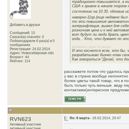
традиционно повышается, а еще
США к гривне в начале торгов 
состоянию на 10.30, обновив 
наверно-11гр.(еще недавно был
то эти повышения автоматичес
Добавить в друзья
гиперинфляция, вывел для себя
розничная цена и к ней автом
Сообщений: 15
вот будут ли люди брать цвет
Сказал(а) спасибо: 0
года... Кто, что думает по эт
Поблагодарили 6 раз(а) в 5
сообщениях
Добавлено через 56 минут
Регистрация: 24.02.2014
И это коснется всех, кто бы, 
Адрес: Новосибирская обл.
разрабатываю бизнес-план сво
Возраст: 44
Как говориться-"Делай, что дол
Рейтинг
: 114
расскажете потом что удалось при
у вас в стране вообще непонятно 
более цветы такой товар, что в п
быть только чуть меньше. веду п
контактами(интересное предложен
RVN623
Re: 8 марта -
26.02.2014, 20:47
Активный участник
активный участник