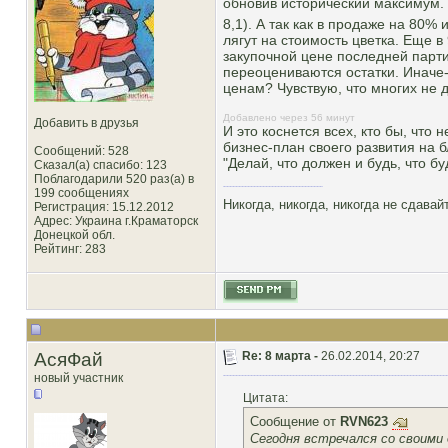
обновив исторический максимум.
8,1). А так как в продаже на 80
лягут на стоимость цветка. Еще в
закупочной цене последней парти
переоцениваются остатки. Иначе-
ценам? Чувствую, что многих не д
Добавлено через 56 минут
Добавить в друзья
И это коснется всех, кто бы, что
бизнес-план своего развития на б
Сообщений: 528
"Делай, что должен и будь, что буд
Сказал(а) спасибо: 123
Поблагодарили 520 раз(а) в
199 сообщениях
Никогда, никогда, никогда не сдава
Регистрация: 15.12.2012
Адрес: Украина г.Краматорск
Донецкой обл.
Рейтинг
: 283
АсяФай
Re: 8 марта -
26.02.2014, 20:27
новый участник
Цитата:
Сообщение от
RVN623
Сегодня встречался со своими 