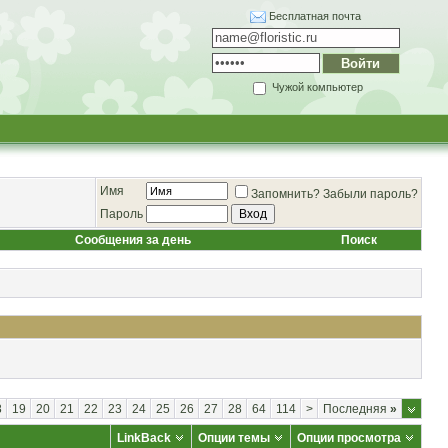
Бесплатная почта
Чужой компьютер
Имя
Запомнить?
Забыли пароль?
Пароль
Сообщения за день
Поиск
8
19
20
21
22
23
24
25
26
27
28
64
114
>
Последняя
»
LinkBack
Опции темы
Опции просмотра