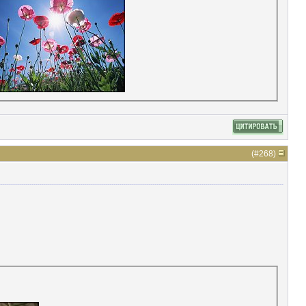
(#
268
)