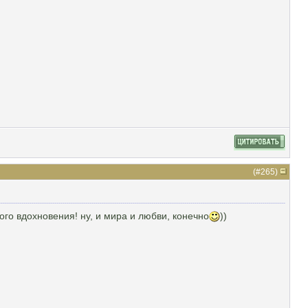
(#
265
)
го вдохновения! ну, и мира и любви, конечно
))