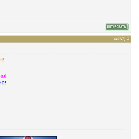
(#
267
)
Я!
но!
но!
!