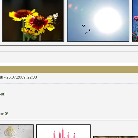
я! -
26.07.2009, 22:03
ия!
ний!