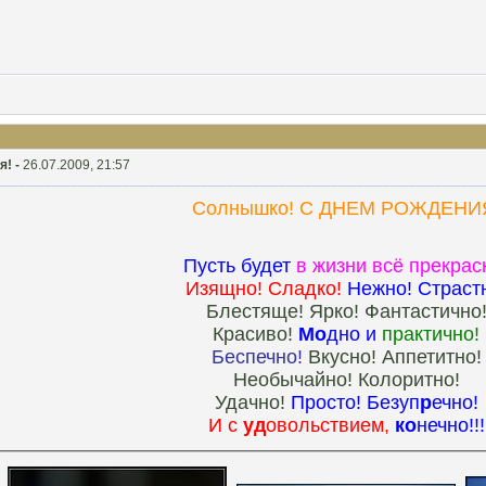
я! -
26.07.2009, 21:57
Солнышко! С ДНЕМ РОЖДЕНИ
Пусть будет
в жизни всё прекрас
И
зящно! Сладко!
Нежно! Страст
Блестяще! Ярко! Фантастично
Красиво!
Мо
дно и
практично!
Беспечно!
Вкусно! Аппетитно!
Необычайно! Колоритно!
Удачно!
Просто! Безуп
р
ечно!
И
с
уд
овольствием,
ко
нечно
!!!