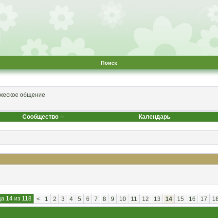
Поиск
жеское общение
Сообщество
Календарь
а 14 из 118
<
1
2
3
4
5
6
7
8
9
10
11
12
13
14
15
16
17
1