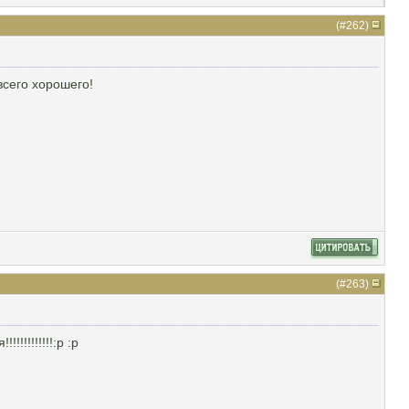
(#
262
)
всего хорошего!
(#
263
)
!!!!!!!!:p :p