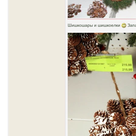
Шишкошары и шишкоелки
Зап