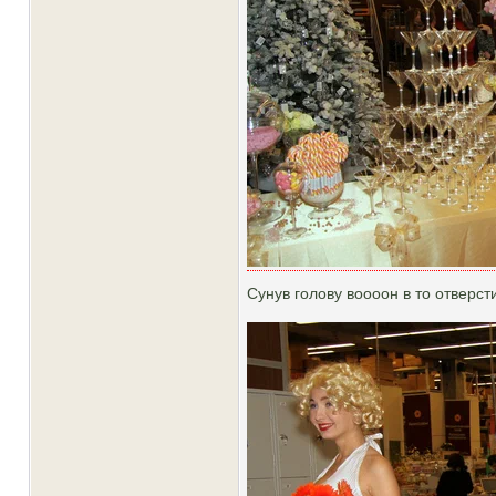
Сунув голову воооон в то отверс