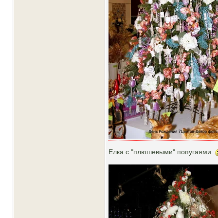
Елка с "плюшевыми" попугаями.