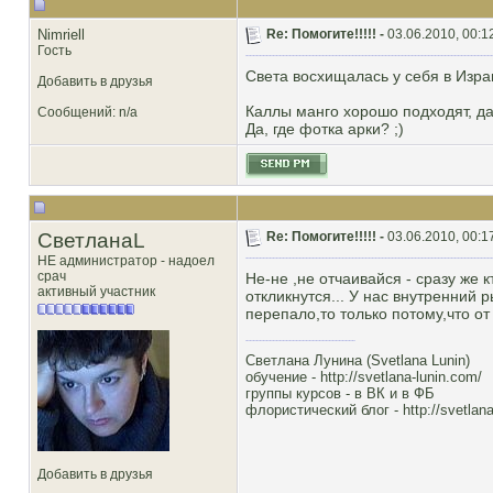
Nimriell
Re: Помогите!!!!! -
03.06.2010, 00:1
Гость
Света восхищалась у себя в Израи
Добавить в друзья
Каллы манго хорошо подходят, да
Сообщений: n/a
Да, где фотка арки? ;)
СветланаL
Re: Помогите!!!!! -
03.06.2010, 00:1
НЕ администратор - надоел
срач
Не-не ,не отчаивайся - сразу же к
активный участник
откликнутся... У нас внутренний 
перепало,то только потому,что от
Светлана Лунина (Svetlana Lunin)
обучение -
http://svetlana-lunin.com/
группы курсов -
в ВК
и
в ФБ
флористический блог -
http://svetlana
Добавить в друзья