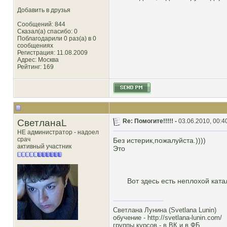
Добавить в друзья
Сообщений: 844
Сказал(а) спасибо: 0
Поблагодарили 0 раз(а) в 0
сообщениях
Регистрация: 11.08.2009
Адрес: Москва
Рейтинг
: 169
СветланаL
Re: Помогите!!!!! -
03.06.2010, 00:4
НЕ администратор - надоел
срач
Без истерик,пожалуйста.))))
активный участник
Это
Вот здесь есть неплохой катал
Светлана Лунина (Svetlana Lunin)
обучение -
http://svetlana-lunin.com/
группы курсов -
в ВК
и
в ФБ