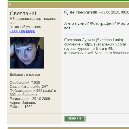
СветланаL
Re: Помогите!!!!! -
03.06.2010, 00:0
НЕ администратор - надоел
срач
А что нужно? Фотография? Место 
активный участник
вот
Светлана Лунина (Svetlana Lunin)
обучение -
http://svetlana-lunin.com/
группы курсов -
в ВК
и
в ФБ
флористический блог -
http://svetlana
Добавить в друзья
Сообщений: 7,030
Сказал(а) спасибо: 247
Поблагодарили 962 раз(а) в
302 сообщениях
Регистрация: 29.10.2009
Адрес: Израиль
Рейтинг
: 1662