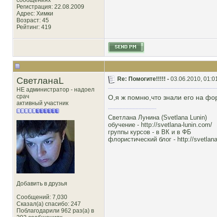
сообщениях
Регистрация: 22.08.2009
Адрес: Химки
Возраст: 45
Рейтинг
: 419
СветланаL
Re: Помогите!!!!! -
03.06.2010, 01:0
НЕ администратор - надоел
срач
О,я ж помню,что знали его на фор
активный участник
Светлана Лунина (Svetlana Lunin)
обучение -
http://svetlana-lunin.com/
группы курсов -
в ВК
и
в ФБ
флористический блог -
http://svetlana
Добавить в друзья
Сообщений: 7,030
Сказал(а) спасибо: 247
Поблагодарили 962 раз(а) в