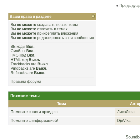
«
Предыдуща
Ваши права в разделе
Вы
не можете
создавать новые темы
Вы
не можете
отвечать в темах
Вы
не можете
прикреплять вложения
Вы
не можете
редактировать свои сообщения
BB коды
Вкл.
Смайлы
Вкл.
[IMG]
код
Вкл.
HTML код
Выкл.
Trackbacks
are
Выкл.
Pingbacks
are
Выкл.
Refbacks
are
Выкл.
Правила форума
Похожие темы
Тема
Авто
Помогите спасти орхидею
ЛисаЛиза
Помогите с информацией!
DjeVika
Soundbo