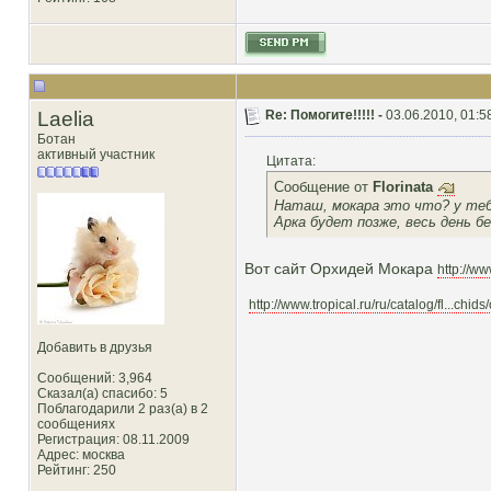
Laelia
Re: Помогите!!!!! -
03.06.2010, 01:5
Ботан
активный участник
Цитата:
Сообщение от
Florinata
Наташ, мокара это что? у те
Арка будет позже, весь день бе
Вот сайт Орхидей Мокара
http://w
http://www.tropical.ru/ru/catalog/fl...chids/
Добавить в друзья
Сообщений: 3,964
Сказал(а) спасибо: 5
Поблагодарили 2 раз(а) в 2
сообщениях
Регистрация: 08.11.2009
Адрес: москва
Рейтинг
: 250