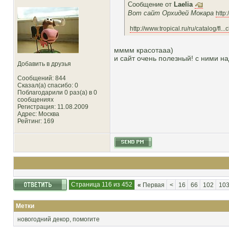
Сообщение от
Laelia
Вот сайт Орхидей Мокара
http
http://www.tropical.ru/ru/catalog/fl...
мммм красотааа)
и сайт очень полезный! с ними на
Добавить в друзья
Сообщений: 844
Сказал(а) спасибо: 0
Поблагодарили 0 раз(а) в 0
сообщениях
Регистрация: 11.08.2009
Адрес: Москва
Рейтинг
: 169
Страница 116 из 452
«
Первая
<
16
66
102
10
Метки
новогодний декор
,
помогите