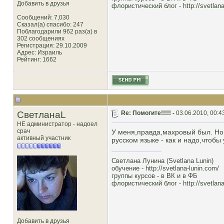
Добавить в друзья
флористический блог -
http://svetlana
Сообщений: 7,030
Сказал(а) спасибо: 247
Поблагодарили 962 раз(а) в
302 сообщениях
Регистрация: 29.10.2009
Адрес: Израиль
Рейтинг
: 1662
СветланаL
Re: Помогите!!!!! -
03.06.2010, 00:4
НЕ администратор - надоел
срач
У меня,правда,махровый был. Но 
активный участник
русском языке - как и надо,чтобы
Светлана Лунина (Svetlana Lunin)
обучение -
http://svetlana-lunin.com/
группы курсов -
в ВК
и
в ФБ
флористический блог -
http://svetlana
Добавить в друзья