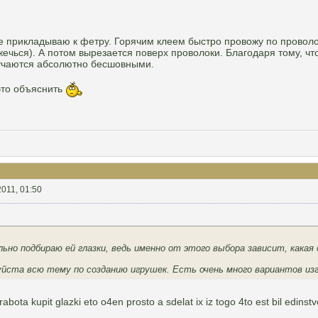
е прикладываю к фетру. Горячим клеем быстро провожу по проволо
бжечься). А потом вырезается поверх проволоки. Благодаря тому, ч
учаются абсолютно бесшовными.
 это объяснить
2011, 01:50
ьно подбираю ей глазки, ведь именно от этого выбора зависит, какая о
ста всю тему по созданию игрушек. Есть очень много вариантов изго
bota kupit glazki eto o4en prosto a sdelat ix iz togo 4to est bil edinstven