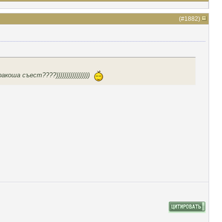
(#
1882
)
ша съест????)))))))))))))))))