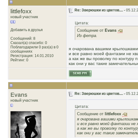
littlefoxx
Re: Зверюшки из цветов.... -
05.12.
новый участник
Цитата:
Добавить в друзья
Сообщение от
Evans
Из фетра.
Сообщений: 8
Сказал(а) спасибо: 0
Поблагодарили 0 раз(а) в 0
я очарована вашими крылошками!
сообщениях
и все равно моей фантазии не хв
Регистрация: 14.01.2010
а как же вы проволку по контуру
Рейтинг
: 0
как они у вас такие замечательн
Evans
Re: Зверюшки из цветов.... -
05.12.
новый участник
Цитата:
Сообщение от
littlefoxx
я очарована вашими крылошками
и все равно моей фантазии не
а как же вы проволку по конту
как они у вас такие замечате