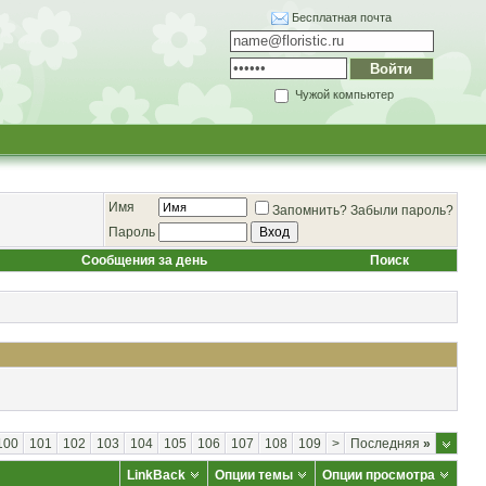
Бесплатная почта
Чужой компьютер
Имя
Запомнить?
Забыли пароль?
Пароль
Сообщения за день
Поиск
100
101
102
103
104
105
106
107
108
109
>
Последняя
»
LinkBack
Опции темы
Опции просмотра