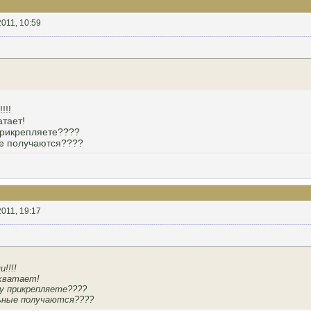
2011, 10:59
!!!
атает!
 прикрепляете????
ые получаются????
2011, 19:17
!!!!
 хватает!
ру прикрепляете????
льные получаются????