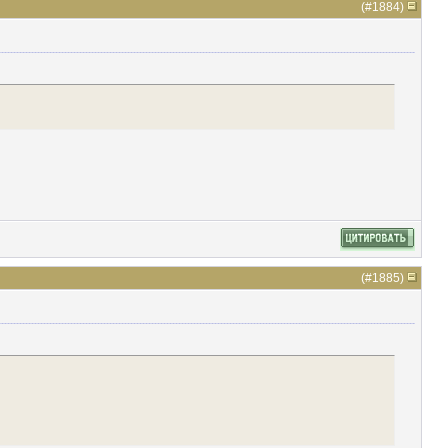
(#
1884
)
(#
1885
)