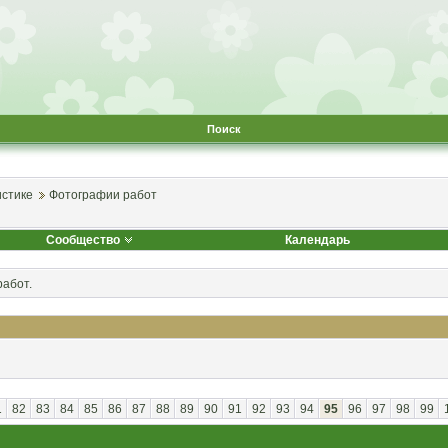
Поиск
стике
Фотографии работ
Сообщество
Календарь
абот.
1
82
83
84
85
86
87
88
89
90
91
92
93
94
95
96
97
98
99