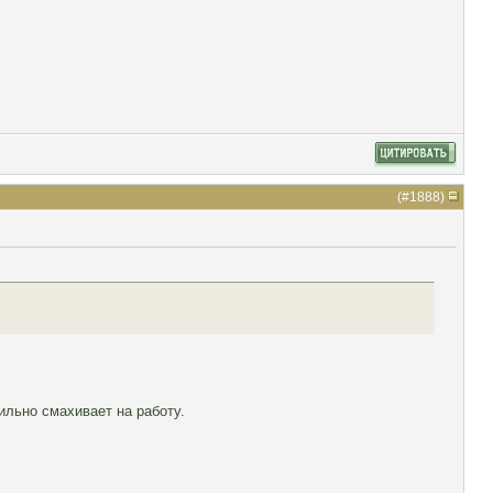
(#
1888
)
льно смахивает на работу.