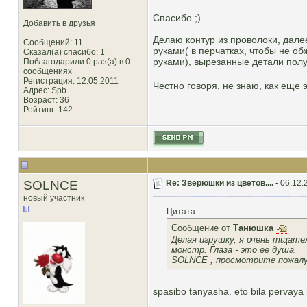
Спасибо ;)
Добавить в друзья
Делаю контур из проволоки, дале
Сообщений: 11
руками( в перчатках, чтобы не о
Сказал(а) спасибо: 1
руками), вырезанные детали пол
Поблагодарили 0 раз(а) в 0
сообщениях
Регистрация: 12.05.2011
Честно говоря, не знаю, как еще
Адрес: Spb
Возраст: 36
Рейтинг
: 142
SOLNCE
Re: Зверюшки из цветов.... -
06.12.
новый участник
Цитата:
Сообщение от
Танюшка
Делая игрушку, я очень тщател
монстр. Глаза - это ее душа.
SOLNCE , просмотрите пожалуй
spasibo tanyasha. eto bila pervaya ra