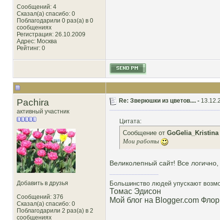
Сообщений: 4
Сказал(а) спасибо: 0
Поблагодарили 0 раз(а) в 0
сообщениях
Регистрация: 26.10.2009
Адрес: Москва
Рейтинг
: 0
Pachira
Re: Зверюшки из цветов.... -
13.12.
активный участник
Цитата:
Сообщение от
GoGelia_Kristina
Мои работы
Великолепный сайт! Все логично, 
Добавить в друзья
Большинство людей упускают возмож
Томас Эдисон
Сообщений: 376
Мой блог на Blogger.com Флор
Сказал(а) спасибо: 0
Поблагодарили 2 раз(а) в 2
сообщениях