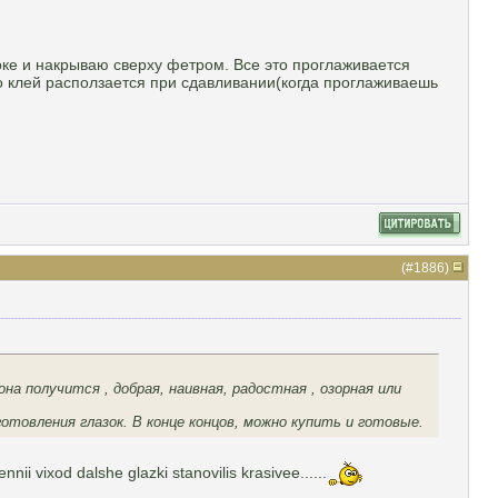
ке и накрываю сверху фетром. Все это проглаживается
то клей расползается при сдавливании(когда проглаживаешь
(#
1886
)
на получится , добрая, наивная, радостная , озорная или
товления глазок. В конце концов, можно купить и готовые.
nii vixod dalshe glazki stanovilis krasivee......