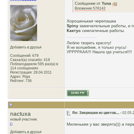
Сообщение от
Yuna
Вложение 576142
Хорошенькая черепашка
Spiny
замечательные работы, и п
Кактус
симпатичные работы.
Люблю творить красоту!
Добавить в друзья
Я не волшебник, я только учусь!
УРРРРААА!!! Нашла где учиться!!!!
Сообщений: 679
Сказал(а) спасибо: 419
Поблагодарили 595 раз(а) в
114 сообщениях
Регистрация: 28.04.2011
Адрес: Riga
Рейтинг
: 736
nactuxa
Re: Зверюшки из цветов.... -
02.05.
новый участник
Миленькие у вас зверята))) а пер
Добавить в друзья