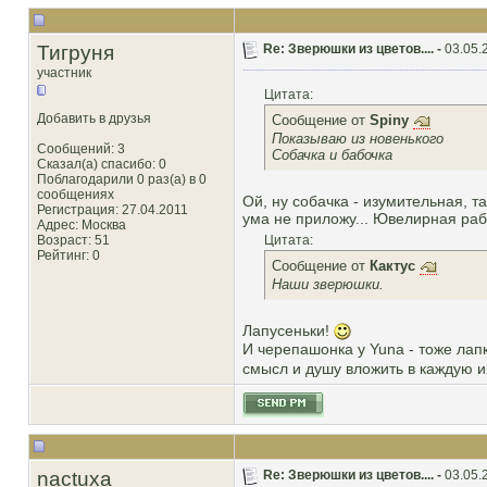
Тигруня
Re: Зверюшки из цветов.... -
03.05.
участник
Цитата:
Добавить в друзья
Сообщение от
Spiny
Показываю из новенького
Сообщений: 3
Собачка и бабочка
Сказал(а) спасибо: 0
Поблагодарили 0 раз(а) в 0
сообщениях
Ой, ну собачка - изумительная, т
Регистрация: 27.04.2011
ума не приложу... Ювелирная раб
Адрес: Москва
Возраст: 51
Цитата:
Рейтинг
: 0
Сообщение от
Кактус
Наши зверюшки.
Лапусеньки!
И черепашонка у Yuna - тоже лап
смысл и душу вложить в каждую и
nactuxa
Re: Зверюшки из цветов.... -
03.05.