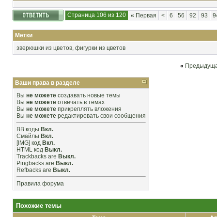
Страница 106 из 120
«
Первая
<
6
56
92
93
9
Метки
зверюшки из цветов
,
фигурки из цветов
«
Предыдуща
Ваши права в разделе
Вы
не можете
создавать новые темы
Вы
не можете
отвечать в темах
Вы
не можете
прикреплять вложения
Вы
не можете
редактировать свои сообщения
BB коды
Вкл.
Смайлы
Вкл.
[IMG]
код
Вкл.
HTML код
Выкл.
Trackbacks
are
Выкл.
Pingbacks
are
Выкл.
Refbacks
are
Выкл.
Правила форума
Похожие темы