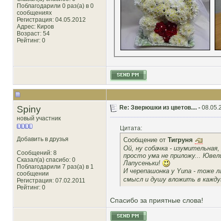
Поблагодарили 0 раз(а) в 0
сообщениях
Регистрация: 04.05.2012
Адрес: Киров
Возраст: 54
Рейтинг
: 0
Spiny
Re: Зверюшки из цветов.... -
08.05.
новый участник
Цитата:
Добавить в друзья
Сообщение от
Тигруня
Ой, ну собачка - изумительная
Сообщений: 8
просто ума не приложу... Ювел
Сказал(а) спасибо: 0
Лапусеньки!
Поблагодарили 7 раз(а) в 1
И черепашонка у Yuna - тоже л
сообщении
смысл и душу вложить в кажду
Регистрация: 07.02.2011
Рейтинг
: 0
Спасибо за приятные слова!