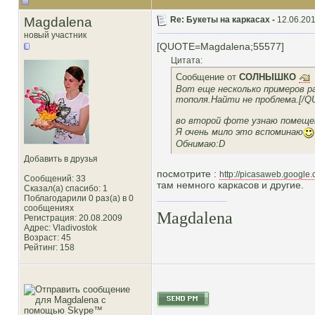
Magdalena
Re: Букеты на каркасах -
12.06.201
новый участник
[QUOTE=Magdalena;55577]
Цитата:
Сообщение от
СОЛНЫШКО
Вот еще несколько примеров ра
тополя.Найти не проблема.[/
во второй фоте узнаю помеще
Я очень мило это вспоминаю
Обнимаю:D
Добавить в друзья
посмотрите :
http://picasaweb.google
Сообщений: 33
там немного каркасов и другие.
Сказал(а) спасибо: 1
Поблагодарили 0 раз(а) в 0
сообщениях
Magdalena
Регистрация: 20.08.2009
Адрес: Vladivostok
Возраст: 45
Рейтинг
: 158