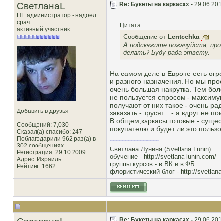
СветланаL
Re: Букеты на каркасах -
29.06.201
НЕ администратор - надоел
срач
Цитата:
активный участник
Сообщение от
Lentochka
А подскажите пожалуйста, прод
делать? Буду рада ответу.
На самом деле в Европе есть огр
и разного назначения. Но мы про
очень большая накрутка. Тем бол
не пользуется спросом - максимум
получают от них такое - очень ра
Добавить в друзья
заказать - трусят... - а вдруг не п
В общем,каркасы готовые - сущес
Сообщений: 7,030
покупателю и будет ли это польз
Сказал(а) спасибо: 247
Поблагодарили 962 раз(а) в
302 сообщениях
Светлана Лунина (Svetlana Lunin)
Регистрация: 29.10.2009
обучение -
http://svetlana-lunin.com/
Адрес: Израиль
группы курсов -
в ВК
и
в ФБ
Рейтинг
: 1662
флористический блог -
http://svetlana
Re: Букеты на каркасах -
29.06.201