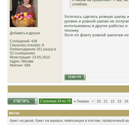
стеблях.
Хотелось сделать ровную шапку из
уровне и ровной шапки не получи
использованы в других работах и
технику.
Добавить в друзья
Хотя по факту ровной шапочки из
Сообщений: 438
Сказал(а) спасибо: 9
Поблагодарили 261 раз(а) в
52 сообщениях
Регистрация: 23.05.2010
Адрес: Москва
Рейтинг
: 696
Страница 34 из 79
«
Первая
<
20
21
22
23
24
Метки
букет на диске
,
букет на каркасе
,
композиция в зонтике
,
проволочный ка