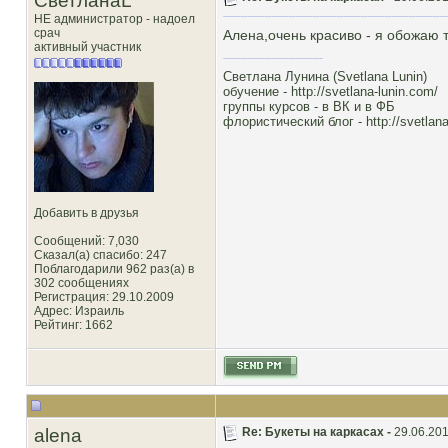
СветланаL
НЕ администратор - надоел
срач
Алена,очень красиво - я обожаю т
активный участник
Светлана Лунина (Svetlana Lunin)
обучение -
http://svetlana-lunin.com/
группы курсов -
в ВК
и
в ФБ
флористический блог -
http://svetlana
Добавить в друзья
Сообщений: 7,030
Сказал(а) спасибо: 247
Поблагодарили 962 раз(а) в
302 сообщениях
Регистрация: 29.10.2009
Адрес: Израиль
Рейтинг
: 1662
alena
Re: Букеты на каркасах -
29.06.201