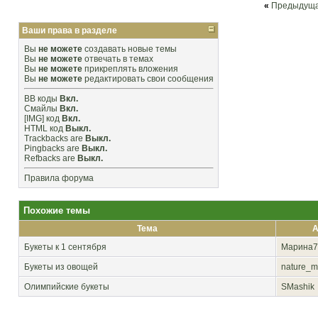
«
Предыдуща
Ваши права в разделе
Вы
не можете
создавать новые темы
Вы
не можете
отвечать в темах
Вы
не можете
прикреплять вложения
Вы
не можете
редактировать свои сообщения
BB коды
Вкл.
Смайлы
Вкл.
[IMG]
код
Вкл.
HTML код
Выкл.
Trackbacks
are
Выкл.
Pingbacks
are
Выкл.
Refbacks
are
Выкл.
Правила форума
Похожие темы
Тема
А
Букеты к 1 сентября
Марина7
Букеты из овощей
nature_m
Олимпийские букеты
SMashik