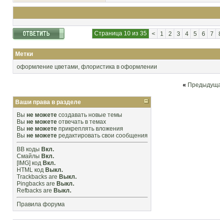
Страница 10 из 35
<
1
2
3
4
5
6
7
Метки
оформление цветами
,
флористика в оформлении
«
Предыдуща
Ваши права в разделе
Вы
не можете
создавать новые темы
Вы
не можете
отвечать в темах
Вы
не можете
прикреплять вложения
Вы
не можете
редактировать свои сообщения
BB коды
Вкл.
Смайлы
Вкл.
[IMG]
код
Вкл.
HTML код
Выкл.
Trackbacks
are
Выкл.
Pingbacks
are
Выкл.
Refbacks
are
Выкл.
Правила форума