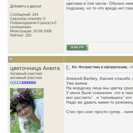
цветами в том числе. Обычно немн
Добавить в друзья
подскажу, но то что вреда нет ск
Сообщений: 184
Сказал(а) спасибо: 0
Поблагодарили 0 раз(а) в 0
сообщениях
Регистрация: 30.09.2008
Рейтинг
: 165
цветочница Анюта
Re: Флористика в оформлении. -
0
Активный участник
активный участник
Алексей,Barkley, Азалия спасибо 
Уже ваяем.
На мордочку лица мы цветку сраз
У меня были сомнения ,что в так
мог растаять" , и "напившись" ег
Надо же давать какие-то рекомен
Стих про снег просто супер.. сме