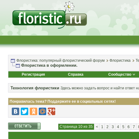
Флористика: популярный флористический форум
Флористика
Т
Флористика в оформлении.
Регистрация
Справка
Сообщество
Технология флористики
Здесь можно задать вопрос и найти ответ н
Понравилась тема? Поддержите ее в социальных сетях!
Страница 10 из 35
<
1
2
3
4
5
6
7