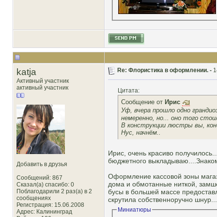
katja
Re: Флористика в оформлении. -
1
Активный участник
активный участник
Цитата:
Сообщение от
Ирис
Уф, вчера прошло одно гранди
немеренно, но... оно того стои
В конструкции люстры вы, кон
Нус, начнём..
Ирис, очень красиво получилось..
бюджетного выкладываю....Знакомы
Добавить в друзья
Оформление кассовой зоны магаз
Сообщений: 867
дома и обмотанные ниткой, замш
Сказал(а) спасибо: 0
Поблагодарили 2 раз(а) в 2
бусы в большей массе предостав
сообщениях
скрутила собственноручно шнур...
Регистрация: 15.06.2008
Миниатюры
Адрес: Калининград