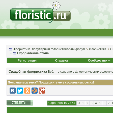
Флористика: популярный флористический форум
Флористика
С
Оформление стола.
Регистрация
Справка
Сообщество
Свадебная флористика
Всё, что связано с флористическим оформл
Понравилась тема? Поддержите ее в социальных сетях!
Страница 10 из 57
<
1
2
3
4
5
6
7