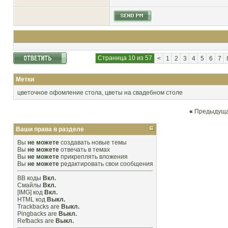
Страница 10 из 57
<
1
2
3
4
5
6
7
Метки
цветочное офомление стола
,
цветы на свадебном столе
«
Предыдуща
Ваши права в разделе
Вы
не можете
создавать новые темы
Вы
не можете
отвечать в темах
Вы
не можете
прикреплять вложения
Вы
не можете
редактировать свои сообщения
BB коды
Вкл.
Смайлы
Вкл.
[IMG]
код
Вкл.
HTML код
Выкл.
Trackbacks
are
Выкл.
Pingbacks
are
Выкл.
Refbacks
are
Выкл.