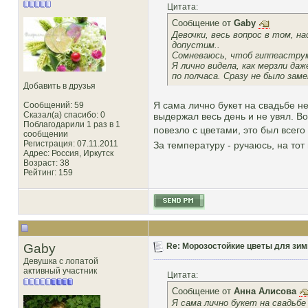
Цитата:
Сообщение от
Gaby
Девочки, весь вопрос в том, н
допустим..
Сомневаюсь, чтоб гиппеаструм
Я лично видела, как мерзли да
по полчаса. Сразу не было зам
Добавить в друзья
Я сама лично букет на свадьбе не
Сообщений: 59
Сказал(а) спасибо: 0
выдержал весь день и не увял. Во
Поблагодарили 1 раз в 1
повезло с цветами, это был всего
сообщении
Регистрация: 07.11.2011
За температуру - ручаюсь, на тот
Адрес: Россия, Иркутск
Возраст: 38
Рейтинг
: 159
Gaby
Re: Морозостойкие цветы для зим
Девушка с лопатой
активный участник
Цитата:
Сообщение от
Анна Алисова
Я сама лично букет на свадьбе