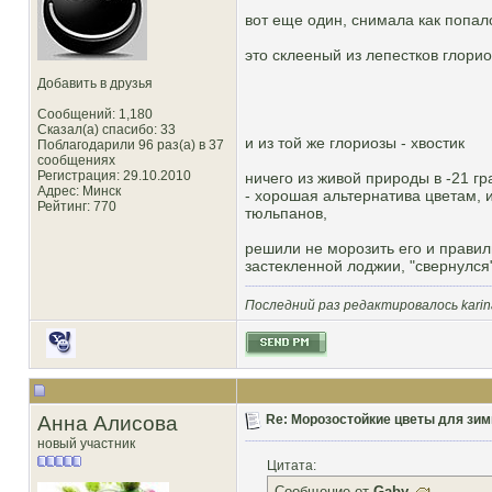
вот еще один, снимала как попал
это склееный из лепестков глори
Добавить в друзья
Сообщений: 1,180
Сказал(а) спасибо: 33
и из той же глориозы - хвостик
Поблагодарили 96 раз(а) в 37
сообщениях
Регистрация: 29.10.2010
ничего из живой природы в -21 гра
Адрес: Минск
- хорошая альтернатива цветам, и
Рейтинг
: 770
тюльпанов,
решили не морозить его и правил
застекленной лоджии, "свернулся"
Последний раз редактировалось karina
Анна Алисова
Re: Морозостойкие цветы для зим
новый участник
Цитата:
Сообщение от
Gaby