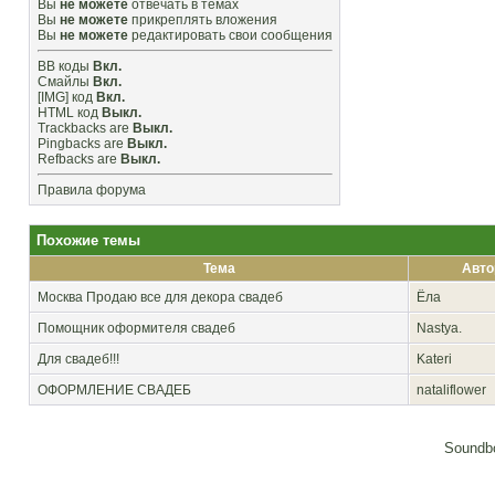
Вы
не можете
отвечать в темах
Вы
не можете
прикреплять вложения
Вы
не можете
редактировать свои сообщения
BB коды
Вкл.
Смайлы
Вкл.
[IMG]
код
Вкл.
HTML код
Выкл.
Trackbacks
are
Выкл.
Pingbacks
are
Выкл.
Refbacks
are
Выкл.
Правила форума
Похожие темы
Тема
Авто
Москва
Продаю все для декора свадеб
Ёла
Помощник оформителя свадеб
Nastya.
Для свадеб!!!
Kateri
ОФОРМЛЕНИЕ СВАДЕБ
nataliflower
Soundbo