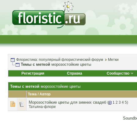
Флористика: популярный флористический форум
Метки
Темы с меткой
морозостойкие цветы
Регистрация
Справка
Сообщество
Темы с меткой
морозостойкие цветы
Тема / Автор
Морозостойкие цветы для зимних свадеб
(
1
2
3
4
5
)
Татьяна-флори
Soundbo