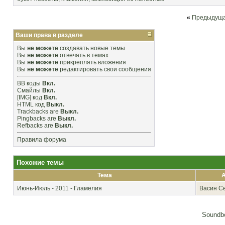
«
Предыдуща
Ваши права в разделе
Вы
не можете
создавать новые темы
Вы
не можете
отвечать в темах
Вы
не можете
прикреплять вложения
Вы
не можете
редактировать свои сообщения
BB коды
Вкл.
Смайлы
Вкл.
[IMG]
код
Вкл.
HTML код
Выкл.
Trackbacks
are
Выкл.
Pingbacks
are
Выкл.
Refbacks
are
Выкл.
Правила форума
Похожие темы
Тема
Июнь-Июль - 2011 - Гламелия
Васин С
Soundbo