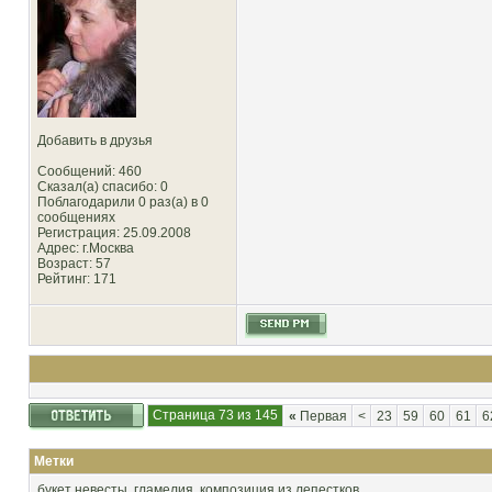
Добавить в друзья
Сообщений: 460
Сказал(а) спасибо: 0
Поблагодарили 0 раз(а) в 0
сообщениях
Регистрация: 25.09.2008
Адрес: г.Москва
Возраст: 57
Рейтинг
: 171
Страница 73 из 145
«
Первая
<
23
59
60
61
6
Метки
букет невесты
,
гламелия
,
композиция из лепестков