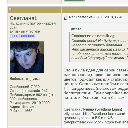
СветланаL
Re: Гламелия -
27.11.2010, 17:40
НЕ администратор - надоел
срач
Цитата:
активный участник
Сообщение от
natalik
Спасибо всем! Не буду скрыв
невеста осталась довольна.
Что касаеться высказывания Mi
чтоб перечитать все темы кот
выведим "формулу" гламелии. Д
Это и была идея для серии стате
единственная,первая написанная
Добавить в друзья
цветов,подходит как для стабилиз
центра. Остальные погибли в сост
Сообщений: 7,030
Г.П.Кондратьева (по словам реда
Сказал(а) спасибо: 247
беллетристики. Там подробное п
Поблагодарили 962 раз(а) в
читатели. Успехов - хотя бы вам!
302 сообщениях
Регистрация: 29.10.2009
Адрес: Израиль
Светлана Лунина (Svetlana Lunin)
Рейтинг
: 1662
обучение -
http://svetlana-lunin.com/
группы курсов -
в ВК
и
в ФБ
флористический блог -
http://svetlana