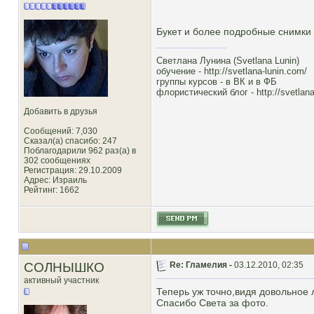
Букет и более подробные снимки
Светлана Лунина (Svetlana Lunin)
обучение -
http://svetlana-lunin.com/
группы курсов -
в ВК
и
в ФБ
флористический блог -
http://svetlana
Добавить в друзья
Сообщений: 7,030
Сказал(а) спасибо: 247
Поблагодарили 962 раз(а) в
302 сообщениях
Регистрация: 29.10.2009
Адрес: Израиль
Рейтинг
: 1662
СОЛНЫШКО
Re: Гламелия -
03.12.2010, 02:35
активный участник
Теперь уж точно,видя довольное 
Спасибо Света за фото.