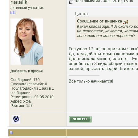
natalik
Re: Гламелия -
30.11.2010, 15:06
активный участник
Цитата:
Сообщение от
вишенка
Какая красавица!!!! А сколько
на лепестках, кажется, капел
лепестки от этого чернеют?
Роз ушло 17 шт, но при этом я вы
Да, там действительно капельки р
Долго искала можно, или нет... 
опробовала 3 вида сборки гламел
ванной, прыскать водой. В итоге 
Добавить в друзья
Сообщений: 170
Все только начинается!
Сказал(а) спасибо: 0
Поблагодарили 1 раз в 1
сообщении
Регистрация: 01.05.2010
Адрес: Уфа
Рейтинг
: 157