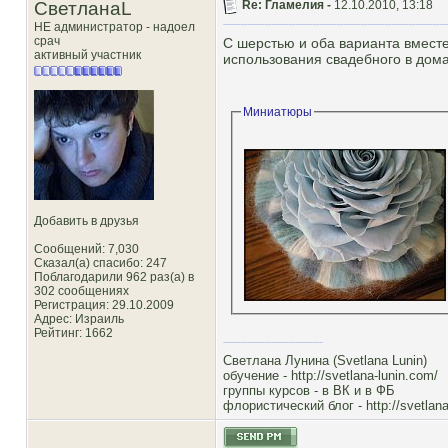
СветланаL
Re: Гламелия -
12.10.2010, 13:18
НЕ администратор - надоел
срач
С шерстью и оба варианта вместе
активный участник
использования свадебного в дома
Миниатюры
Добавить в друзья
Сообщений: 7,030
Сказал(а) спасибо: 247
Поблагодарили 962 раз(а) в
302 сообщениях
Регистрация: 29.10.2009
Адрес: Израиль
Рейтинг
: 1662
Светлана Лунина (Svetlana Lunin)
обучение -
http://svetlana-lunin.com/
группы курсов -
в ВК
и
в ФБ
флористический блог -
http://svetlana