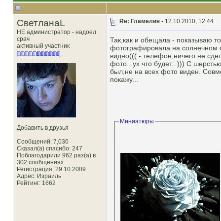
СветланаL
Re: Гламелия -
12.10.2010, 12:44
НЕ администратор - надоел
срач
Так,как и обещала - показываю т
активный участник
фотографировала на солнечном св
видно((( - телефон,ничего не сде
фото...ух что будет...))) С шерст
был,не на всех фото виден. Совм
покажу...
Миниатюры
Добавить в друзья
Сообщений: 7,030
Сказал(а) спасибо: 247
Поблагодарили 962 раз(а) в
302 сообщениях
Регистрация: 29.10.2009
Адрес: Израиль
Рейтинг
: 1662