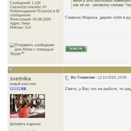
меня в эти выходные намечаетс
Сообщений: 1,106
как её не...затмить своими "под
Сказал(а) спасибо: 67
Поблагодарили 59 раз(а) в 30
сообщениях
Главное,Марина, держи себя в ру
Регистрация: 03.08.2009
Адрес: Киев
Рейтинг
: 314
svetnika
Re: Гламелия -
12.10.2010, 23:58
новый участник
Света, у Вас что ни работа, то ш
Добавить в друзья