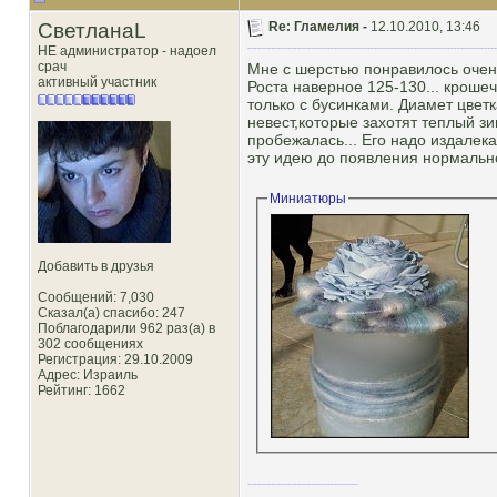
СветланаL
Re: Гламелия -
12.10.2010, 13:46
НЕ администратор - надоел
срач
Мне с шерстью понравилось очень
активный участник
Роста наверное 125-130... кроше
только с бусинками. Диамет цвет
невест,которые захотят теплый зи
пробежалась... Его надо издалек
эту идею до появления нормальн
Миниатюры
Добавить в друзья
Сообщений: 7,030
Сказал(а) спасибо: 247
Поблагодарили 962 раз(а) в
302 сообщениях
Регистрация: 29.10.2009
Адрес: Израиль
Рейтинг
: 1662