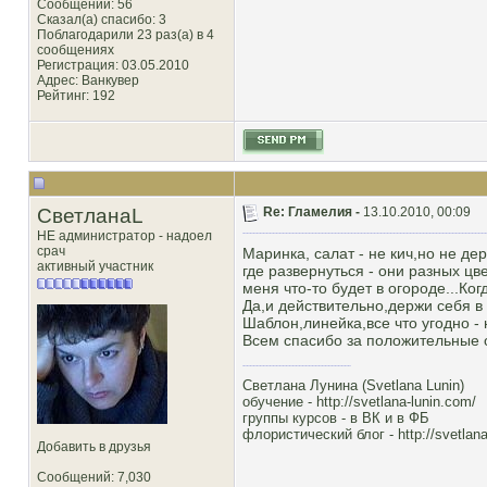
Сообщений: 56
Сказал(а) спасибо: 3
Поблагодарили 23 раз(а) в 4
сообщениях
Регистрация: 03.05.2010
Адрес: Ванкувер
Рейтинг
: 192
СветланаL
Re: Гламелия -
13.10.2010, 00:09
НЕ администратор - надоел
срач
Маринка, салат - не кич,но не де
активный участник
где развернуться - они разных цв
меня что-то будет в огороде...Ког
Да,и действительно,держи себя в 
Шаблон,линейка,все что угодно - 
Всем спасибо за положительные о
Светлана Лунина (Svetlana Lunin)
обучение -
http://svetlana-lunin.com/
группы курсов -
в ВК
и
в ФБ
флористический блог -
http://svetlana
Добавить в друзья
Сообщений: 7,030