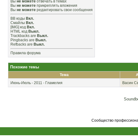
Вы
не можете
отвечать в темах
Вы
не можете
прикреплять вложения
Вы
не можете
редактировать свои сообщения
BB коды
Вкл.
Смайлы
Вкл.
[IMG]
код
Вкл.
HTML код
Выкл.
Trackbacks
are
Выкл.
Pingbacks
are
Выкл.
Refbacks
are
Выкл.
Правила форума
Похожие темы
Тема
Июнь-Июль - 2011 - Гламелия
Васин С
Soundbo
Сообщество профессионал