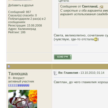
Цитата:
Добавить в друзья
Сообщение от
СветланаL
С шерстью и оба варианта вме
Сообщений: 867
вариант использования свадебн
Сказал(а) спасибо: 0
Поблагодарили 2 раз(а) в 2
сообщениях
Регистрация: 15.06.2008
Адрес: Калининград
Рейтинг
: 186
Света, великолепно, сочетание су
(чувствую, где-то отстала
)
Танюшка
Re: Гламелия -
13.10.2010, 01:14
Я - Флорист
активный участник
Светлан, до чего гламелия хороша