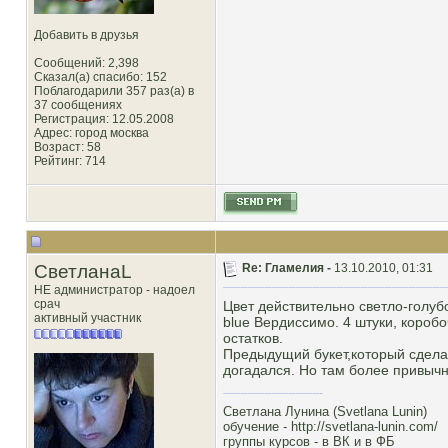
Добавить в друзья
Сообщений: 2,398
Сказал(а) спасибо: 152
Поблагодарили 357 раз(а) в
37 сообщениях
Регистрация: 12.05.2008
Адрес: город москва
Возраст: 58
Рейтинг
: 714
СветланаL
Re: Гламелия -
13.10.2010, 01:31
НЕ администратор - надоел
срач
Цвет действительно светло-голуб
активный участник
blue Вердиссимо. 4 штуки, короб
остатков.
Предыдущий букет,который сделал
догадался. Но там более привычны
Светлана Лунина (Svetlana Lunin)
обучение -
http://svetlana-lunin.com/
группы курсов -
в ВК
и
в ФБ