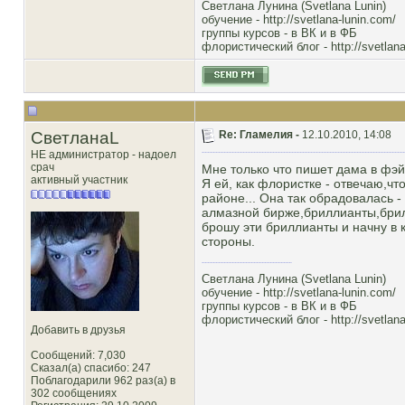
Светлана Лунина (Svetlana Lunin)
обучение -
http://svetlana-lunin.com/
группы курсов -
в ВК
и
в ФБ
флористический блог -
http://svetlana
СветланаL
Re: Гламелия -
12.10.2010, 14:08
НЕ администратор - надоел
срач
Мне только что пишет дама в фэйс
активный участник
Я ей, как флористке - отвечаю,чт
районе... Она так обрадовалась -
алмазной бирже,бриллианты,брилл
брошу эти бриллианты и начну в 
стороны.
Светлана Лунина (Svetlana Lunin)
обучение -
http://svetlana-lunin.com/
группы курсов -
в ВК
и
в ФБ
флористический блог -
http://svetlana
Добавить в друзья
Сообщений: 7,030
Сказал(а) спасибо: 247
Поблагодарили 962 раз(а) в
302 сообщениях