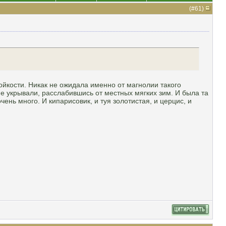
(#
61
)
тойкости. Никак не ожидала именно от магнолии такого
не укрывали, расслабившись от местных мягких зим. И была та
чень много. И кипарисовик, и туя золотистая, и церцис, и