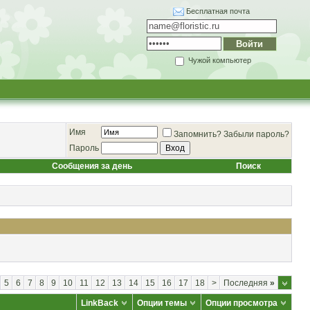
Бесплатная почта
Чужой компьютер
Имя
Запомнить?
Забыли пароль?
Пароль
Сообщения за день
Поиск
5
6
7
8
9
10
11
12
13
14
15
16
17
18
>
Последняя
»
LinkBack
Опции темы
Опции просмотра