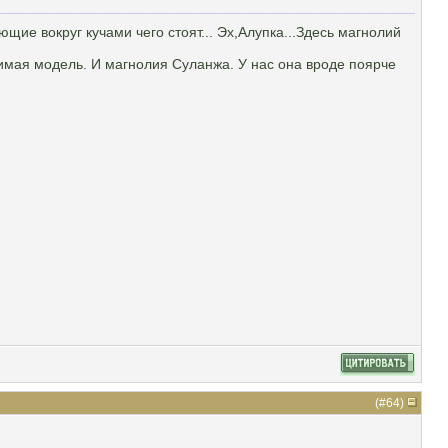
ие вокруг кучами чего стоят... Эх,Алупка...Здесь магнолий
бимая модель. И магнолия Суланжа. У нас она вроде поярче
(#
64
)