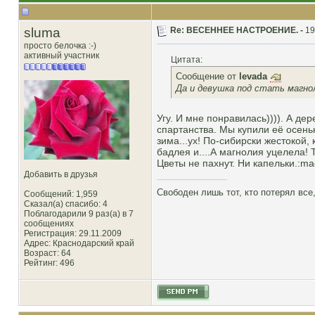
sluma
Re: ВЕСЕННЕЕ НАСТРОЕНИЕ. -
19
просто белочка :-)
активный участник
Цитата:
Сообщение от
levada
Да и девушка под стать магнол
Угу. И мне понравилась)))). А де
спартанства. Мы купили её осень
зима...ух! По-сибирски жестокой,
бадлея и....А магнолия уцелела!
Цветы не пахнут. Ни капельки.:ma
Добавить в друзья
Свободен лишь тот, кто потерял все,
Сообщений: 1,959
Сказал(а) спасибо: 4
Поблагодарили 9 раз(а) в 7
сообщениях
Регистрация: 29.11.2009
Адрес: Краснодарский край
Возраст: 64
Рейтинг
: 496