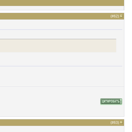
(#
62
)
(#
63
)