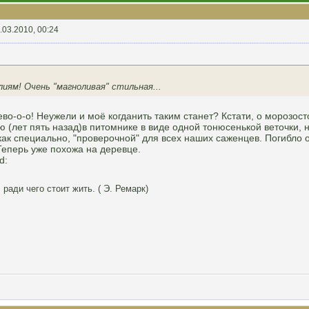
.03.2010, 00:24
иям! Очень "магноливая" стильная...
рево-о-о! Неужели и моё когданить таким станет? Кстати, о морозос
ю (лет пять назад)в питомнике в виде одной тонюсенькой веточки, 
 как специально, "проверочной" для всех наших саженцев. Погибло о
 Теперь уже похожа на деревце.
d:
 ради чего стоит жить. ( Э. Ремарк)