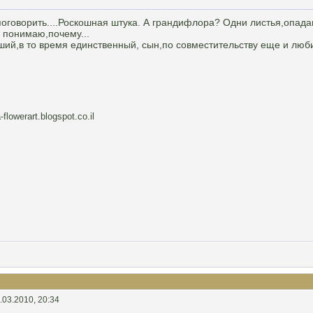
оговорить....Роскошная штука. А грандифлора? Одни листья,опадающ
я понимаю,почему...
рший,в то время единственный, сын,по совместительству еще и лю
-flowerart.blogspot.co.il
.03.2010, 20:34