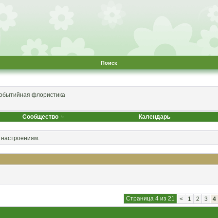
Поиск
обытийная флористика
Сообщество
Календарь
 настроениям.
Страница 4 из 21
<
1
2
3
4