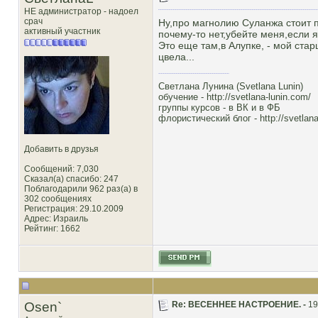
НЕ администратор - надоел
срач
Ну,про магнолию Суланжа стоит п
активный участник
почему-то нет,убейте меня,если 
Это еще там,в Алупке, - мой ста
цвела...
Светлана Лунина (Svetlana Lunin)
обучение -
http://svetlana-lunin.com/
группы курсов -
в ВК
и
в ФБ
флористический блог -
http://svetlana
Добавить в друзья
Сообщений: 7,030
Сказал(а) спасибо: 247
Поблагодарили 962 раз(а) в
302 сообщениях
Регистрация: 29.10.2009
Адрес: Израиль
Рейтинг
: 1662
Osen`
Re: ВЕСЕННЕЕ НАСТРОЕНИЕ. -
19