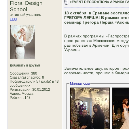
Floral Design
«EVENT DECORATION» АРАИКА Г
School
18 октября, в Ереване состо
активный участник
ГРЕГОРА ЛЕРША! В рамках этог
семинар Грегора Лерша «Ассим
В рамках программы »Распростра
пространства» Московская между
раз побывал в Армении. Для обу
Украины.
Добавить в друзья
Замечательное шоу, которое прох
современности, прошел в Камерн
Сообщений: 380
Сказал(а) спасибо: 8
Поблагодарили 57 раз(а) в 43
Миниатюры
сообщениях
Регистрация: 30.01.2012
Адрес: Москва
Рейтинг
: 148