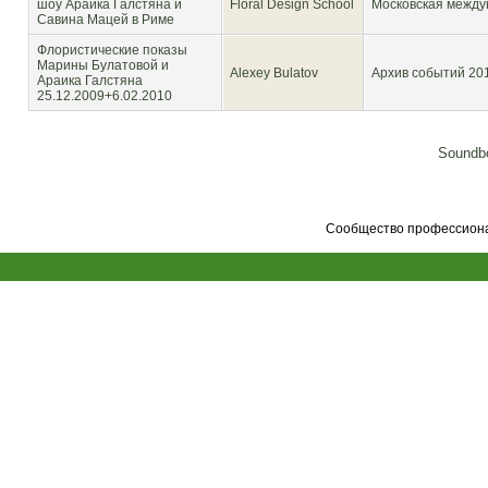
шоу Араика Галстяна и
Floral Design School
Московская между
Савина Мацей в Риме
Флористические показы
Марины Булатовой и
Alexey Bulatov
Архив событий 201
Араика Галстяна
25.12.2009+6.02.2010
Soundbo
Сообщество профессионал