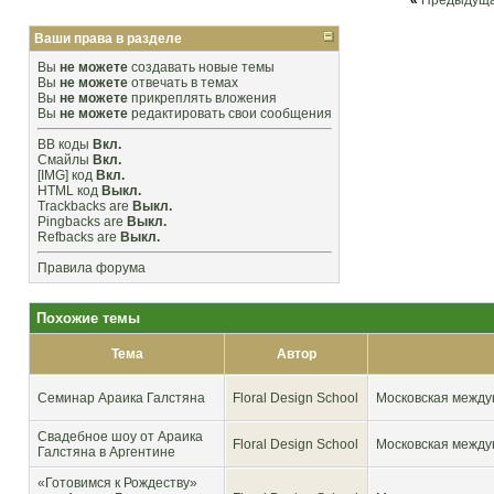
«
Предыдуща
Ваши права в разделе
Вы
не можете
создавать новые темы
Вы
не можете
отвечать в темах
Вы
не можете
прикреплять вложения
Вы
не можете
редактировать свои сообщения
BB коды
Вкл.
Смайлы
Вкл.
[IMG]
код
Вкл.
HTML код
Выкл.
Trackbacks
are
Выкл.
Pingbacks
are
Выкл.
Refbacks
are
Выкл.
Правила форума
Похожие темы
Тема
Автор
Cеминар Араика Галстяна
Floral Design School
Московская между
Свадебное шоу от Араика
Floral Design School
Московская между
Галстяна в Аргентине
«Готовимся к Рождеству»