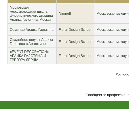
Московская
международная школа
Nimriell
Московская междун
флористического дизайна
Араика Галстяна, Москва
Cеминар Араика Галстяна
Floral Design School
Московская междун
Свадебное шоу от Араика
Floral Design School
Московская междун
Галстяна в Аргентине
«EVENT DECORATION»
АРАИКА ГАЛСТЯНА И
Floral Design School
Московская междун
ГРЕГОРА ЛЕРША
Soundbo
Сообщество профессионал