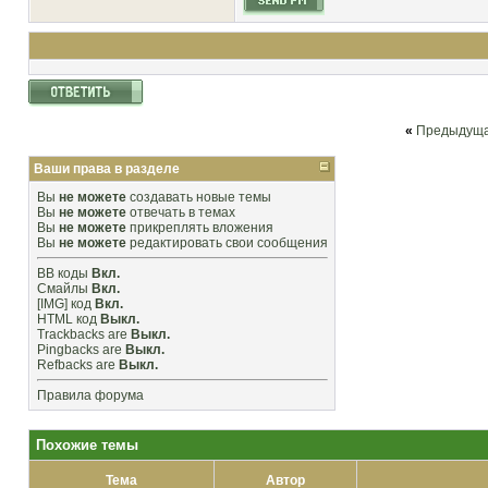
«
Предыдуща
Ваши права в разделе
Вы
не можете
создавать новые темы
Вы
не можете
отвечать в темах
Вы
не можете
прикреплять вложения
Вы
не можете
редактировать свои сообщения
BB коды
Вкл.
Смайлы
Вкл.
[IMG]
код
Вкл.
HTML код
Выкл.
Trackbacks
are
Выкл.
Pingbacks
are
Выкл.
Refbacks
are
Выкл.
Правила форума
Похожие темы
Тема
Автор