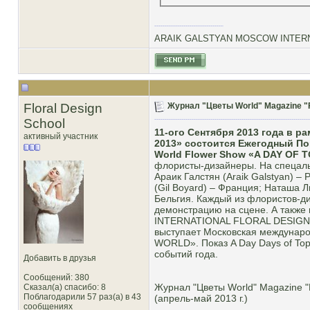
ARAIK GALSTYAN MOSCOW INTERN
Floral Design
Журнал "Цветы World" Magazine "F
School
11-ого Сентября 2013 года в 
активный участник
2013» состоится Ежегодный П
World Flower Show «A DAY OF
флористы-дизайнеры. На спецаль
Араик Галстян (Araik Galstyan) –
(Gil Boyard) – Франция; Наташа Л
Бельгия. Каждый из флористов-д
демонстрацию на сцене. А такж
INTERNATIONAL FLORAL DESIGN S
выступает Московская междунаро
WORLD». Показ A Day Days of Top
событий года.
Добавить в друзья
Сообщений: 380
Журнал "Цветы World" Magazine "
Сказал(а) спасибо: 8
Поблагодарили 57 раз(а) в 43
(апрель-май 2013 г.)
сообщениях