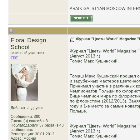
ARAIK GALSTYAN MOSCOW INTERN
Floral Design
Журнал "Цветы World" Magazine "F
School
Журнал "Цветы World" Magazine "
активный участник
(Август 2013 г.)
Томас Макс Кушинский.
Томаш Макс Кушинский прошел об
и зарубежных мастеров цветочног
Принимал участие в различных к
Чемпионатов Польши по флористи
Вице чемпион мира по флористи
по флористике (2012/2013). Зан
году и 1-е место за самые новато
Добавить в друзья
Польше.
Сообщений: 380
Сказал(а) спасибо: 8
Поблагодарили 57 раз(а) в 43
Журнал "Цветы World" Magazine "
сообщениях
(Август 2013 г.)
Регистрация: 30.01.2012
Томас Макс Кушинский.
Адрес: Москва