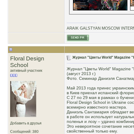
ARAIK GALSTYAN MOSCOW INTERN
Floral Design
Журнал "Цветы World" Magazine "F
School
Журнал "Цветы World" Magazine "
активный участник
(август 2013 г.)
Фото. Семинар Даниэля Санатмари
Май 2013 года принес украински
в Киев приехал испанский флори
С 27 по 29 мая в рамках о бучения
Floral Design School in Ukraine 
всемирно известного мастера.
Даниэль Сантамария обладает в
в работе он использует натураль
поленья и лозу – удачно комбини
Добавить в друзья
Это невероятное сочетание несет
свойственный только ему.
Сообщений: 380