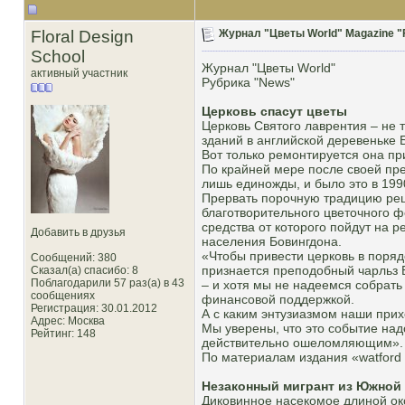
Floral Design
Журнал "Цветы World" Magazine "F
School
Журнал "Цветы World"
активный участник
Рубрика "News"
Церковь спасут цветы
Церковь Святого лаврентия – не 
зданий в английской деревеньке 
Вот только ремонтируется она при
По крайней мере после своей пре
лишь единожды, и было это в 1990
Прервать порочную традицию реш
благотворительного цветочного ф
средства от которого пойдут на р
Добавить в друзья
населения Бовингдона.
«Чтобы привести церковь в поряд
Сообщений: 380
признается преподобный чарльз 
Сказал(а) спасибо: 8
Поблагодарили 57 раз(а) в 43
– и хотя мы не надеемся собрать
сообщениях
финансовой поддержкой.
Регистрация: 30.01.2012
А с каким энтузиазмом наши прих
Адрес: Москва
Мы уверены, что это событие над
Рейтинг
: 148
действительно ошеломляющим».
По материалам издания «watford 
Незаконный мигрант из Южной
Диковинное насекомое длиной ок