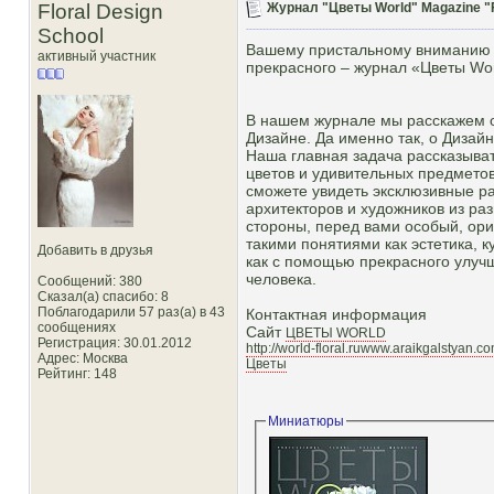
Floral Design
Журнал "Цветы World" Magazine "F
School
Вашему пристальному вниманию 
активный участник
прекрасного – журнал «Цветы Wor
В нашем журнале мы расскажем об
Дизайне. Да именно так, о Дизайн
Наша главная задача рассказыват
цветов и удивительных предмето
сможете увидеть эксклюзивные р
архитекторов и художников из раз
стороны, перед вами особый, ори
такими понятиями как эстетика, к
Добавить в друзья
как с помощью прекрасного улуч
человека.
Сообщений: 380
Сказал(а) спасибо: 8
Поблагодарили 57 раз(а) в 43
Контактная информация
сообщениях
Сайт
ЦВЕТЫ WORLD
Регистрация: 30.01.2012
http://world-floral.ruwww.araikgalstyan.c
Адрес: Москва
Цветы
Рейтинг
: 148
Миниатюры