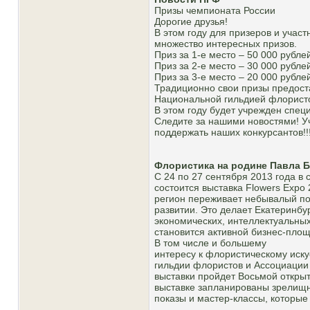
Призы чемпионата России
Дорогие друзья!
В этом году для призеров и уча
множество интересных призов.
Приз за 1-е место – 50 000 рубле
Приз за 2-е место – 30 000 рубле
Приз за 3-е место – 20 000 рубле
Традиционно свои призы предоста
Национальной гильдией флорист
В этом году будет учрежден спе
Следите за нашими новостями! У
поддержать наших конкурсантов!!
Флористика на родине Павла Б
С 24 по 27 сентября 2013 года в 
состоится выставка Flowers Eхро
регион переживает небывалый п
развитии. Это делает Екатеринб
экономических, интеллектуальных
становится активной бизнес-пло
В том числе и большему
интересу к флористическому иску
гильдии флористов и Ассоциации
выставки пройдет Восьмой откры
выставке запланированы зрелищ
показы и мастер-классы, которые