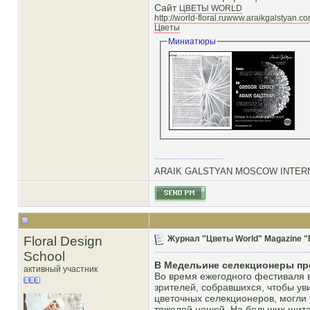
Сайт
ЦВЕТЫ WORLD
http://world-floral.ruwww.araikgalstyan.c
Цветы
Миниатюры
ARAIK GALSTYAN MOSCOW INTERN
Floral Design
Журнал "Цветы World" Magazine "F
School
В Медельине селекционеры пр
активный участник
Во время ежегодного фестиваля 
зрителей, собравшихся, чтобы у
цветочных селекционеров, могли 
тяжелой ношей. На больших щит