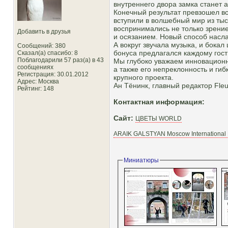
внутреннего двора замка станет
Конечный результат превзошел в
вступили в волшебный мир из тыс
воспринимались не только зрени
Добавить в друзья
и осязанием. Новый способ насл
А вокруг звучала музыка, и бокал
Сообщений: 380
бонуса предлагался каждому гост
Сказал(а) спасибо: 8
Поблагодарили 57 раз(а) в 43
Мы глубоко уважаем инновационн
сообщениях
а также его непреклонность и гиб
Регистрация: 30.01.2012
крупного проекта.
Адрес: Москва
Ан Тёнинк, главный редактор Fleu
Рейтинг
: 148
Контактная информация:
Сайт:
ЦВЕТЫ WORLD
ARAIK GALSTYAN Moscow International F
Миниатюры