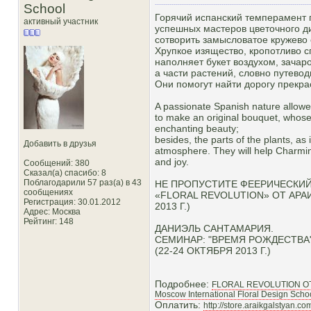
School
Горячий испанский темперамент 
активный участник
успешных мастеров цветочного 
сотворить замысловатое кружево 
Хрупкое изящество, кропотливо с
наполняет букет воздухом, зача
а части растений, словно путево
Они помогут найти дорогу прекра
A passionate Spanish nature allowed
to make an original bouquet, whose d
enchanting beauty;
besides, the parts of the plants, as i
Добавить в друзья
atmosphere. They will help Charming P
and joy.
Сообщений: 380
Сказал(а) спасибо: 8
Поблагодарили 57 раз(а) в 43
НЕ ПРОПУСТИТЕ ФЕЕРИЧЕСКИЙ
сообщениях
«FLORAL REVOLUTION» ОТ АРА
Регистрация: 30.01.2012
2013 Г.)
Адрес: Москва
Рейтинг
: 148
ДАНИЭЛЬ САНТАМАРИЯ.
СЕМИНАР: "ВРЕМЯ РОЖДЕСТВА"
(22-24 ОКТЯБРЯ 2013 Г.)
Подробнее:
FLORAL REVOLUTION О
Moscow International Floral Design Scho
Оплатить:
http://store.araikgalstyan.c