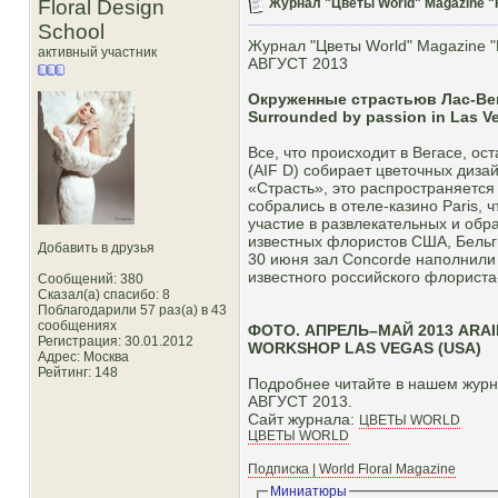
Floral Design
Журнал "Цветы World" Magazine "F
School
Журнал "Цветы World" Magazine "
активный участник
АВГУСТ 2013
Окруженные страстьюв Лас-Ве
Surrounded by passion in Las V
Все, что происходит в Вегасе, ос
(AIF D) собирает цветочных диза
«Страсть», это распространяетс
собрались в отеле-казино Paris, 
участие в развлекательных и обр
известных флористов США, Бельг
Добавить в друзья
30 июня зал Concorde наполнили
известного российского флориста
Сообщений: 380
Сказал(а) спасибо: 8
Поблагодарили 57 раз(а) в 43
сообщениях
ФОТО. АПРЕЛЬ–МАЙ 2013 ARA
Регистрация: 30.01.2012
WORKSHOP LAS VEGAS (USA)
Адрес: Москва
Рейтинг
: 148
Подробнее читайте в нашем журна
АВГУСТ 2013.
Сайт журнала:
ЦВЕТЫ WORLD
ЦВЕТЫ WORLD
Подписка | World Floral Magazine
Миниатюры