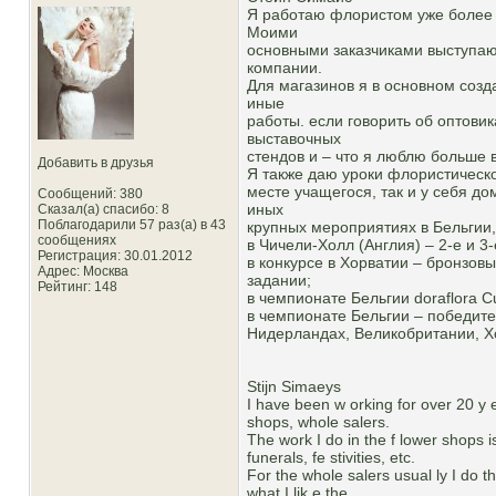
Я работаю флористом уже более д
Моими
основными заказчиками выступаю
компании.
Для магазинов я в основном созд
иные
работы. если говорить об оптови
выставочных
стендов и – что я люблю больше 
Добавить в друзья
Я также даю уроки флористическо
месте учащегося, так и у себя д
Сообщений: 380
иных
Сказал(а) спасибо: 8
Поблагодарили 57 раз(а) в 43
крупных мероприятиях в Бельгии,
сообщениях
в Чичели-Холл (Англия) – 2-е и 3-
Регистрация: 30.01.2012
в конкурсе в Хорватии – бронзов
Адрес: Москва
задании;
Рейтинг
: 148
в чемпионате Бельгии doraflora C
в чемпионате Бельгии – победите
Нидерландах, Великобритании, Хо
Stijn Simaeys
I have been w orking for over 20 y ea
shops, whole salers.
The work I do in the f lower shops i
funerals, fe stivities, etc.
For the whole salers usual ly I do th
what I lik e the