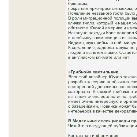
брюшком,
покрытым ярко-красным мехом, о
Появление незваного гостя было
В роли миграционной полиции вы
клички тилли, который и нашел жу
обитают в Южной америке и имею
Накануне находки Крис подарил 
и необычную композицию из живых
Видимо, жук прибыл в ней, минуя
К сожалению, задержать жука не 
людей и вылетел в окно. Остаетс
в английском климате или нет.
«Грибной» светильник.
Японский дизайнер Юукио такано 
разработал серию необычных свет
состаренной древесины располож
материала. В каждый гриб вмонти
выглядит очень реалистично: гриб
имеет очень интересную и оригин
с батарейками. Новинка может б
интерьеров в качестве декоратив
В Медельине селекционеры пр
Читайте в следующей публикации
Контактная информация