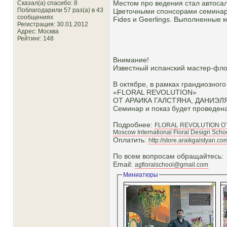
Местом про ведения стал автосал
Сказал(а) спасибо: 8
Поблагодарили 57 раз(а) в 43
Цветочными спонсорами семинар
сообщениях
Fides и Geerlings. Выполненные
Регистрация: 30.01.2012
Адрес: Москва
Рейтинг
: 148
Внимание!
Известный испанский мастер-фло
В октябре, в рамках грандиозног
«FLORAL REVOLUTION»
ОТ АРАИКА ГАЛСТЯНА, ДАНИЭЛ
Семинар и показ будет проведена 
Подробнее:
FLORAL REVOLUTION О
Moscow International Floral Design Scho
Оплатить:
http://store.araikgalstyan.c
По всем вопросам обращайтесь:
Email:
agfloralschool@gmail.com
Миниатюры