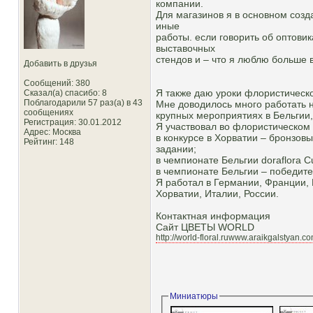
компании.
Для магазинов я в основном созд
иные
работы. если говорить об оптови
выставочных
стендов и – что я люблю больше 
Добавить в друзья
Сообщений: 380
Я также даю уроки флористическог
Сказал(а) спасибо: 8
Поблагодарили 57 раз(а) в 43
Мне доводилось много работать 
сообщениях
крупных мероприятиях в Бельгии,
Регистрация: 30.01.2012
Я участвовал во флористическом к
Адрес: Москва
в конкурсе в Хорватии – бронзов
Рейтинг
: 148
задании;
в чемпионате Бельгии doraflora C
в чемпионате Бельгии – победите
Я работал в Германии, Франции,
Хорватии, Италии, России.
Контактная информация
Сайт ЦВЕТЫ WORLD
http://world-floral.ruwww.araikgalstyan.c
Миниатюры