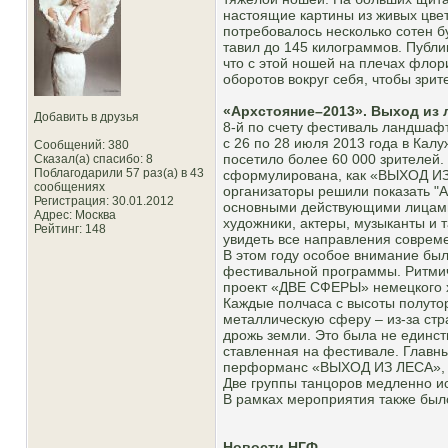
настоящие картины из живых цвет
потребовалось несколько сотен бу
тавил до 145 килограммов. Публи
что с этой ношей на плечах флор
оборотов вокруг себя, чтобы зрит
«Архстояние–2013». Выход из 
Добавить в друзья
8-й по счету фестиваль ландша
с 26 по 28 июля 2013 года в Калу
Сообщений: 380
посетило более 60 000 зрителей.
Сказал(а) спасибо: 8
Поблагодарили 57 раз(а) в 43
сформулирована, как «ВЫХОД ИЗ
сообщениях
организаторы решили показать "А
Регистрация: 30.01.2012
основными действующими лицами 
Адрес: Москва
художники, актеры, музыканты и 
Рейтинг
: 148
увидеть все направления совреме
В этом году особое внимание было
фестивальной программы. Ритмич
проект «ДВЕ СФЕРЫ» немецкого 
Каждые полчаса с высоты полуто
металлическую сферу – из-за ст
дрожь земли. Это была не единст
ставленная на фестивале. Главн
перформанс «ВЫХОД ИЗ ЛЕСА», ко
Две группы танцоров медленно ис
В рамках мероприятия также был
Новости НГФ