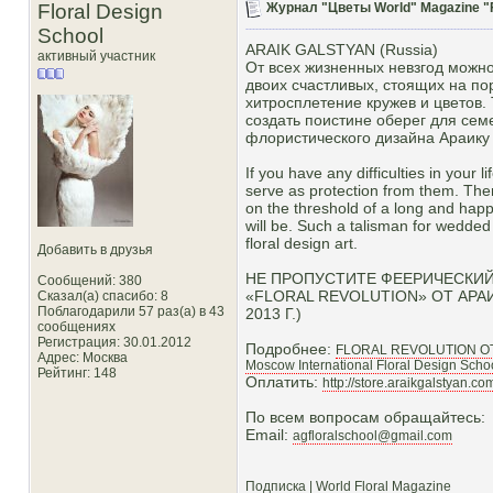
Floral Design
Журнал "Цветы World" Magazine "F
School
ARAIK GALSTYAN (Russia)
активный участник
От всех жизненных невзгод можно
двоих счастливых, стоящих на по
хитросплетение кружев и цветов.
создать поистине оберег для семе
флористического дизайна Араику 
If you have any difficulties in your
serve as protection from them. The
on the threshold of a long and happy
will be. Such a talisman for wedded
floral design art.
Добавить в друзья
НЕ ПРОПУСТИТЕ ФЕЕРИЧЕСКИЙ
Сообщений: 380
«FLORAL REVOLUTION» ОТ АРА
Сказал(а) спасибо: 8
Поблагодарили 57 раз(а) в 43
2013 Г.)
сообщениях
Регистрация: 30.01.2012
Подробнее:
FLORAL REVOLUTION О
Адрес: Москва
Moscow International Floral Design Scho
Рейтинг
: 148
Оплатить:
http://store.araikgalstyan.c
По всем вопросам обращайтесь:
Email:
agfloralschool@gmail.com
Подписка | World Floral Magazine