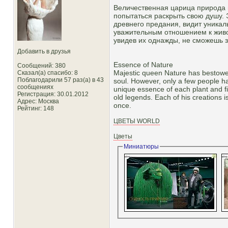
Величественная царица природа
попытаться раскрыть свою душу. 
древнего предания, видит уника
уважительным отношением к живой
увидев их однажды, не сможешь з
Добавить в друзья
Essence of Nature
Сообщений: 380
Majestic queen Nature has bestowed
Сказал(а) спасибо: 8
Поблагодарили 57 раз(а) в 43
soul. However, only a few people ha
сообщениях
unique essence of each plant and fi
Регистрация: 30.01.2012
old legends. Each of his creations 
Адрес: Москва
once.
Рейтинг
: 148
ЦВЕТЫ WORLD
Цветы
Миниатюры