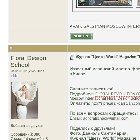
ARAIK GALSTYAN MOSCOW INTERN
Floral Design
Журнал "Цветы World" Magazine "F
School
Известный испанский мастер-флор
активный участник
в Киеве!
Спешите записаться!
Подробнее:
FLORAL REVOLUTION О
Moscow International Floral Design Scho
Оплатить:
http://store.araikgalstyan.c
По всем вопросам обращайтесь:
Email:
agfloralschool@gmail.com
Добавить в друзья
Поделись с друзьями!
Фото. Даниэль Сантамария.
Сообщений: 380
Журнал "Цветы World" Magazine "
Сказал(а) спасибо: 8