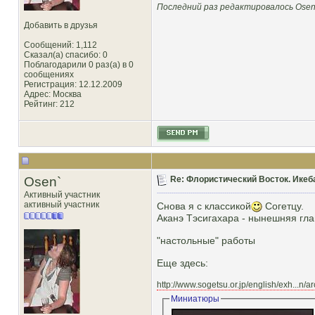
Последний раз редактировалось Osen`
Добавить в друзья
Сообщений: 1,112
Сказал(а) спасибо: 0
Поблагодарили 0 раз(а) в 0
сообщениях
Регистрация: 12.12.2009
Адрес: Москва
Рейтинг
: 212
Osen`
Re: Флористический Восток. Икеб
Активный участник
активный участник
Снова я с классикой
Согетцу.
Аканэ Тэсигахара - нынешняя гла
"настольные" работы
Еще здесь:
http://www.sogetsu.or.jp/english/exh...n/a
Миниатюры