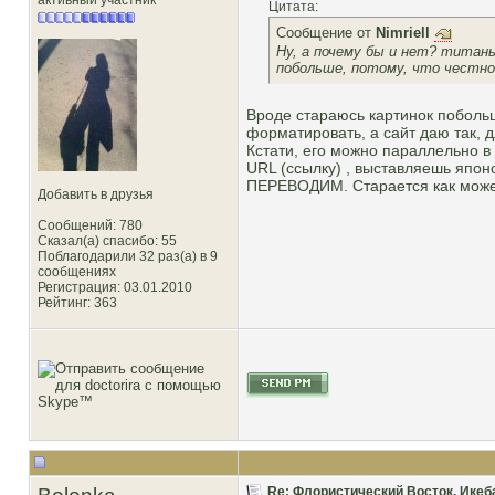
активный участник
Цитата:
Сообщение от
Nimriell
Ну, а почему бы и нет? титаны
побольше, потому, что честно
Вроде стараюсь картинок побольше
форматировать, а сайт даю так, 
Кстати, его можно параллельно в
URL (ссылку) , выставляешь японс
ПЕРЕВОДИМ. Старается как может
Добавить в друзья
Сообщений: 780
Сказал(а) спасибо: 55
Поблагодарили 32 раз(а) в 9
сообщениях
Регистрация: 03.01.2010
Рейтинг
: 363
Re: Флористический Восток. Икеб