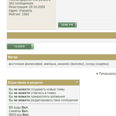
302 сообщениях
Регистрация: 29.10.2009
Адрес: Израиль
Рейтинг
: 1662
Метки
восточная филисофия
,
икебана
,
икэнобо (ikenobo)
,
согэцу (sogetsu)
«
Предыдуща
Ваши права в разделе
Вы
не можете
создавать новые темы
Вы
не можете
отвечать в темах
Вы
не можете
прикреплять вложения
Вы
не можете
редактировать свои сообщения
BB коды
Вкл.
Смайлы
Вкл.
[IMG]
код
Вкл.