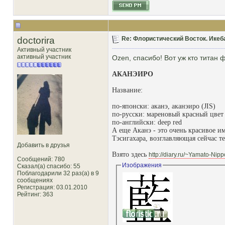
doctorira
Re: Флористический Восток. Икеб
Активный участник
активный участник
Ozen, спасибо! Вот уж кто титан 
АКАНЭИРО
Название:
по-японски: аканэ, аканэиро (JIS)
по-русски: мареновый красный цвет
по-английски: deep red
А еще Аканэ - это очень красивое и
Тэсигахара, возглавляющая сейчас те
Добавить в друзья
Взято здесь
http://diary.ru/~Yamato-Ni
Сообщений: 780
Изображения
Сказал(а) спасибо: 55
Поблагодарили 32 раз(а) в 9
сообщениях
Регистрация: 03.01.2010
Рейтинг
: 363