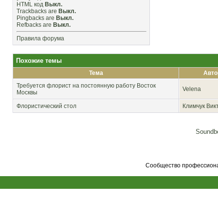
HTML код
Выкл.
Trackbacks
are
Выкл.
Pingbacks
are
Выкл.
Refbacks
are
Выкл.
Правила форума
Похожие темы
Тема
Авто
Требуется флорист на постоянную работу Восток
Velena
Москвы
Флористический стол
Климчук Вик
Soundbo
Сообщество профессионал