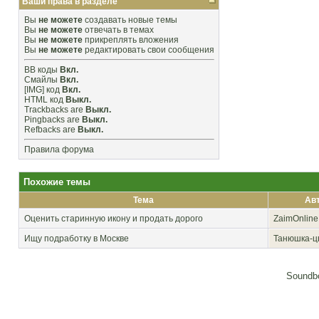
Ваши права в разделе
Вы
не можете
создавать новые темы
Вы
не можете
отвечать в темах
Вы
не можете
прикреплять вложения
Вы
не можете
редактировать свои сообщения
BB коды
Вкл.
Смайлы
Вкл.
[IMG]
код
Вкл.
HTML код
Выкл.
Trackbacks
are
Выкл.
Pingbacks
are
Выкл.
Refbacks
are
Выкл.
Правила форума
Похожие темы
Тема
Ав
Оценить старинную икону и продать дорого
ZaimOnline
Ищу подработку в Москве
Танюшка-ц
Soundbo