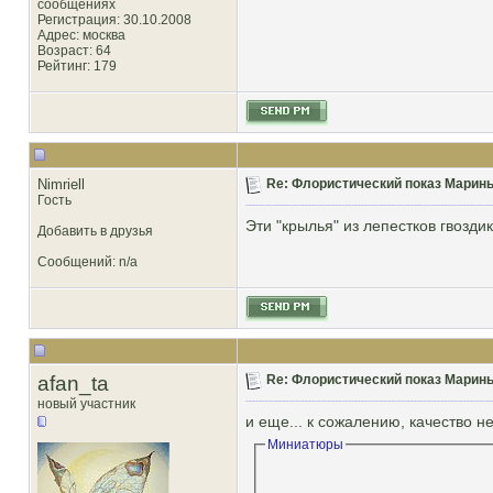
сообщениях
Регистрация: 30.10.2008
Адрес: москва
Возраст: 64
Рейтинг
: 179
Nimriell
Re: Флористический показ Марины
Гость
Эти "крылья" из лепестков гвозди
Добавить в друзья
Сообщений: n/a
afan_ta
Re: Флористический показ Марины
новый участник
и еще... к сожалению, качество не
Миниатюры