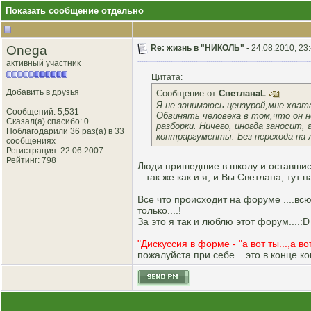
Показать сообщение отдельно
Onega
Re: жизнь в "НИКОЛЬ" -
24.08.2010, 23
активный участник
Цитата:
Добавить в друзья
Сообщение от
СветланаL
Я не занимаюсь цензурой,мне хват
Сообщений: 5,531
Обвинять человека в том,что он не 
Сказал(а) спасибо: 0
разборки. Ничего, иногда заносит
Поблагодарили 36 раз(а) в 33
контраргументы. Без перехода на л
сообщениях
Регистрация: 22.06.2007
Рейтинг
: 798
Люди пришедшие в школу и оставшись 
...так же как и я, и Вы Светлана, тут 
Все что происходит на форуме ....в
только....!
За это я так и люблю этот форум....:D
"Дискуссия в форме - "а вот ты...,а во
пожалуйста при себе....это в конце 