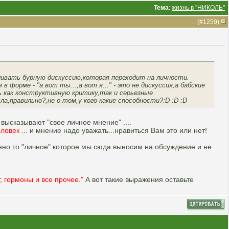
Тема
:
жизнь в "НИКОЛЬ"
(#
1259
)
ливать бурную дискуссию,которая переходит на личности.
 форме - "а вот ты...,а вот я..." - это не дискуссия,а бабские
ь как конструктивную критику,так и серьезные
а,правильно?,не о том,у кого какие способности?:D :D :D
высказывают "свое личное мнение" ....
еловек
... и мнение надо уважать...нравиться Вам это или нет!
нно то "личное" которое мы сюда выносим на обсуждение и не
т, гормоны и все прочее."
А вот такие выражения оставьте