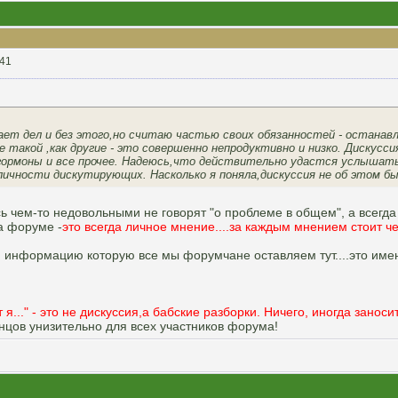
:41
ает дел и без этого,но считаю частью своих обязанностей - останав
такой ,как другие - это совершенно непродуктивно и низко. Дискуссия в
, гормоны и все прочее. Надеюсь,что действительно удастся услышат
ичности дискутирующих. Насколько я поняла,дискуссия не об этом был
чем-то недовольными не говорят "о проблеме в общем", а всегда 
на форуме -
это всегда личное мнение....за каждым мнением стоит ч
сю информацию которую все мы форумчане оставляем тут....это име
т я..." - это не дискуссия,а бабские разборки. Ничего, иногда заноси
концов унизительно для всех участников форума!