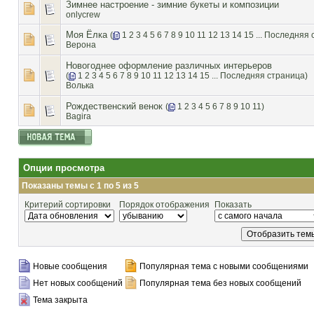
Зимнее настроение - зимние букеты и композиции
onlycrew
Моя Ёлка
(
1
2
3
4
5
6
7
8
9
10
11
12
13
14
15
...
Последняя 
Верона
Новогоднее оформление различных интерьеров
(
1
2
3
4
5
6
7
8
9
10
11
12
13
14
15
...
Последняя страница
)
Волька
Рождественский венок
(
1
2
3
4
5
6
7
8
9
10
11
)
Bagira
Опции просмотра
Показаны темы с 1 по 5 из 5
Критерий сортировки
Порядок отображения
Показать
Новые сообщения
Популярная тема с новыми сообщениями
Нет новых сообщений
Популярная тема без новых сообщений
Тема закрыта