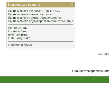
Ваши права в разделе
Вы
не можете
создавать новые темы
Вы
не можете
отвечать в темах
Вы
не можете
прикреплять вложения
Вы
не можете
редактировать свои сообщения
BB коды
Вкл.
Смайлы
Вкл.
[IMG]
код
Вкл.
HTML код
Выкл.
Правила форума
Soundbo
Сообщество профессионал