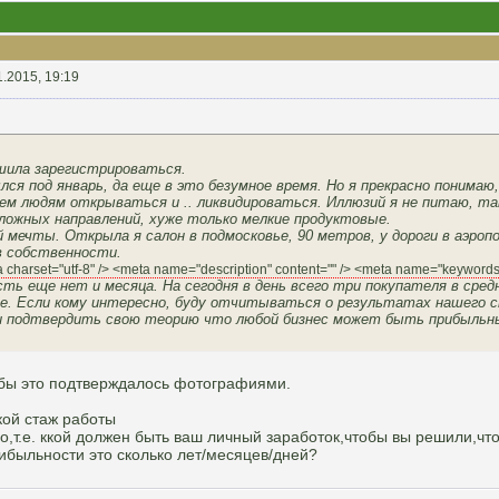
1.2015, 19:19
шила зарегистрироваться.
ся под январь, да еще в это безумное время. Но я прекрасно понимаю,
м людям открываться и .. ликвидироваться. Иллюзий я не питаю, так
сложных направлений, хуже только мелкие продуктовые.
й мечты. Открыла я салон в подмосковье, 90 метров, у дороги в аэроп
в собственности.
ta charset="utf-8" /> <meta name="description" content="" /> <meta name="keyword
сть еще нет и месяца. На сегодня в день всего три покупателя в средн
ые. Если кому интересно, буду отчитываться о результатах нашего 
и подтвердить свою теорию что любой бизнес может быть прибыльным
обы это подтверждалось фотографиями.
кой стаж работы
о,т.е. ккой должен быть ваш личный заработок,чтобы вы решили,чт
ибыльности это сколько лет/месяцев/дней?