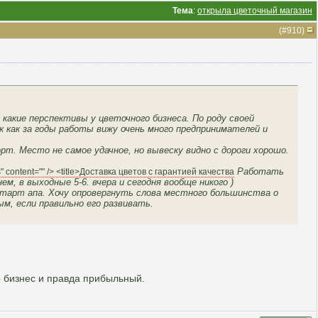
Тема
:
открыла цветочный магазин
(#
910
)
 какие перспективы у цветочного бизнеса. По роду своей
 как за годы работы вижу очень много предпринимателей и
орт. Место не самое удачное, но вывеску видно с дороги хорошо.
Работать
s" content="" /> <title>Доставка цветов с гарантией качества
ем, в выходные 5-6. вчера и сегодня вообще никого )
старт апа. Хочу опровергнуть слова местного большинства о
, если правильно его развивать.
о бизнес и правда прибыльный.