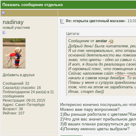
Показать сообщение отдельно
nadinay
Re: открыла цветочный магазин -
13.0
новый участник
Цитата:
Сообщение от
anstar
Добрый день! Была читателем, ре
Я из тех ненормальных, кто открыл
основной деятельности мы помогае
знаю, что цветы - одно из самых 
И вот, я дошла до реализации свое
И огромный плюс, что помещение 
Сейчас наполняем сайт
</title> <me
Добавить в друзья
начали в самом конце декабря. То е
Планы у меня и супруга грандиозн
Сообщений: 32
том, что на этом не заработать 
Сказал(а) спасибо: 16
Итак, старт дан))
Поблагодарили 24 раз(а) в 11
сообщениях
Регистрация: 09.01.2015
Интересно конечно послушать,но чт
Адрес: Санкт-Петербург
Возраст: 36
Можно вам пару вопросиков?
Рейтинг
: 107
1)Вы раньше работали с цветами?Ка
2)Что для вас значит прибыльное дел
3)В ваших планах раскрутиться до пр
4)Почему именно цветы выбрали?