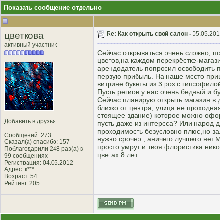
Показать сообщение отдельно
цветкова
Re: Как открыть свой салон -
05.05.201
активный участник
Сейчас открываться очень сложно, п
цветов,на каждом перекрёстке-магази
арендодатель попросил освободить п
первую прибыль. На наше место при
витрине букеты из 3 роз с гипсофило
Пусть регион у нас очень бедный и 
Сейчас планирую открыть магазин в 
близко от центра, улица не проходная
стоящее здание) которое можно офор
Добавить в друзья
пусть даже из интереса? Или народ 
проходимость безусловно плюс,но за
Сообщений: 273
нужно срочно , аничего лучшего нет.
Сказал(а) спасибо: 157
просто умрут и твоя флористика ник
Поблагодарили 248 раз(а) в
цветах 8 лет.
99 сообщениях
Регистрация: 04.05.2012
Адрес: к***
Возраст: 54
Рейтинг
: 205