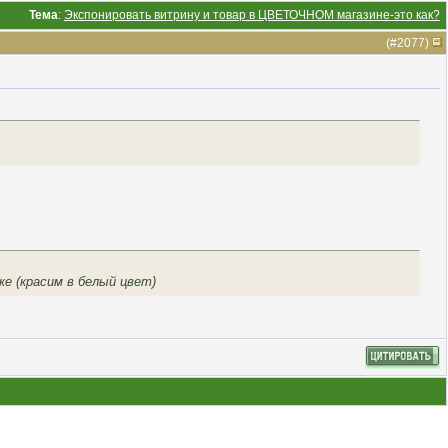
Тема
:
Экспонировать витрину и товар в ЦВЕТОЧНОМ магазине-это как?
(#
2077
)
е (красим в белый цвет)