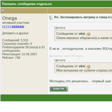
Показать сообщение отдельно
Onega
Re: Экспонировать витрину и товар в
активный участник
Цитата:
Добавить в друзья
Сообщение от
oksi
Онега магазин здоровский,а какая 
Сообщений: 5,531
Сказал(а) спасибо: 0
Поблагодарили 36 раз(а) в 33
8 кв м...холодильник, а магазин 60(
сообщениях
Регистрация: 22.06.2007
Добавлено через 59 секунд
Рейтинг
: 798
Цитата:
Сообщение от
oksi
Моя витринка не судите строго,по
Молодец что решилась....первый ша