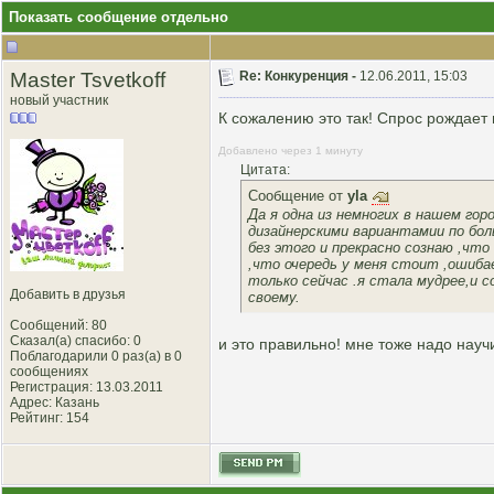
Показать сообщение отдельно
Master Tsvetkoff
Re: Конкуренция -
12.06.2011, 15:03
новый участник
К сожалению это так! Спрос рождает 
Добавлено через 1 минуту
Цитата:
Сообщение от
yla
Да я одна из немногих в нашем гор
дизайнерскими вариантамии по бол
без этого и прекрасно сознаю ,что
,что очередь у меня стоит ,ошиба
только сейчас .я стала мудрее,и с
Добавить в друзья
своему.
Сообщений: 80
Сказал(а) спасибо: 0
и это правильно! мне тоже надо науч
Поблагодарили 0 раз(а) в 0
сообщениях
Регистрация: 13.03.2011
Адрес: Казань
Рейтинг
: 154