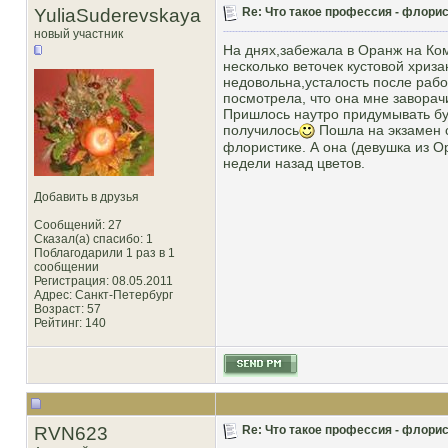
YuliaSuderevskaya
Re: Что такое профессия - флорис
новый участник
На днях,забежала в Оранж на Ком
несколько веточек кустовой хриза
недовольна,усталость после рабо
посмотрела, что она мне заворач
Пришлось наутро придумывать бук
получилось
Пошла на экзамен с
флористике. А она (девушка из О
недели назад цветов.
Добавить в друзья
Сообщений: 27
Сказал(а) спасибо: 1
Поблагодарили 1 раз в 1
сообщении
Регистрация: 08.05.2011
Адрес: Санкт-Петербург
Возраст: 57
Рейтинг
: 140
RVN623
Re: Что такое профессия - флорис