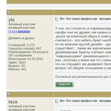
yla
Re: Что такое профессия - флорис
Активный участник
активный участник
У нас эти стилисты и парикмахер
профи они не дружат..им нужны и
,ратуя за конечный образ и совету
Добавить в друзья
считается - это набить букет нео
по их мнению крутой дизайн...,к
Сообщений: 2,173
существует.. ,такие же журнальчик
Сказал(а) спасибо: 667
дизайнерские букеты считают на
Поблагодарили 729 раз(а) в
297 сообщениях
"извращенцами",занимающиеся са
Регистрация: 01.02.2010
раз..,поэтому у меня как то с н
Адрес: Урал.
что их слушают, им доверяют больш
Возраст: 55
вопрос об общем отношении к на
Рейтинг
: 843
Последний раз редактировалось yla; 0
taya
Re: Что такое профессия - флорис
Активный участник
активный участник