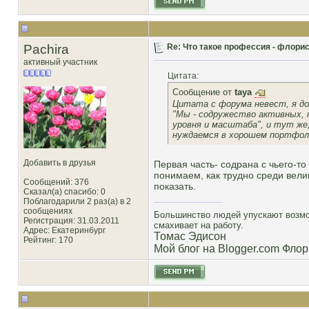
Pachira
Re: Что такое профессия - флорис
активный участник
Цитата:
Сообщение от
taya
Цитата с форума невест, я дол
"Мы - содружество активных, 
уровня и масштаба", и тут же
нуждаемся в хорошем портфоли
Добавить в друзья
Первая часть- содрана с чьего-то
понимаем, как трудно среди вели
Сообщений: 376
показать.
Сказал(а) спасибо: 0
Поблагодарили 2 раз(а) в 2
сообщениях
Большинство людей упускают возмож
Регистрация: 31.03.2011
смахивает на работу.
Адрес: Екатеринбург
Томас Эдисон
Рейтинг
: 170
Мой блог на Blogger.com Флор