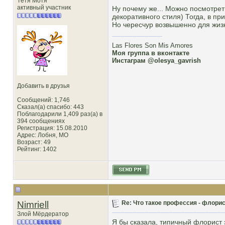
Тётя Мотя
активный участник
Ну почему же... Можно посмотреть
декоративного стиля) Тогда, в пр
Но чересчур возвышенно для жизн
Las Flores Son Mis Amores
Моя группа в вконтакте
Инстаграм @olesya_gavrish
Добавить в друзья
Сообщений: 1,746
Сказал(а) спасибо: 443
Поблагодарили 1,409 раз(а) в
394 сообщениях
Регистрация: 15.08.2010
Адрес: Лобня, MO
Возраст: 49
Рейтинг
: 1402
Nimriell
Re: Что такое профессия - флорис
Злой Мёрдератор
Я бы сказала, типичный флорист э