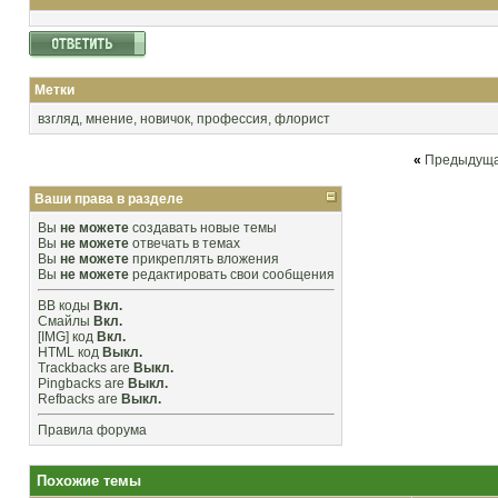
Метки
взгляд
,
мнение
,
новичок
,
профессия
,
флорист
«
Предыдуща
Ваши права в разделе
Вы
не можете
создавать новые темы
Вы
не можете
отвечать в темах
Вы
не можете
прикреплять вложения
Вы
не можете
редактировать свои сообщения
BB коды
Вкл.
Смайлы
Вкл.
[IMG]
код
Вкл.
HTML код
Выкл.
Trackbacks
are
Выкл.
Pingbacks
are
Выкл.
Refbacks
are
Выкл.
Правила форума
Похожие темы