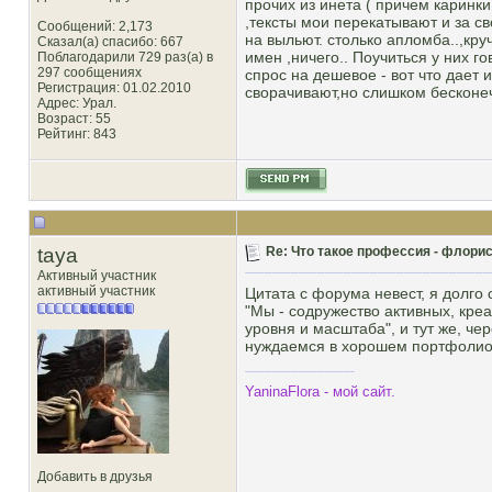
прочих из инета ( причем каринки
,тексты мои перекатывают и за сво
Сообщений: 2,173
на выльют. столько апломба..,кру
Сказал(а) спасибо: 667
имен ,ничего.. Поучиться у них г
Поблагодарили 729 раз(а) в
297 сообщениях
спрос на дешевое - вот что дает и
Регистрация: 01.02.2010
сворачивают,но слишком бесконеч
Адрес: Урал.
Возраст: 55
Рейтинг
: 843
taya
Re: Что такое профессия - флорис
Активный участник
активный участник
Цитата с форума невест, я долго с
"Мы - содружество активных, кр
уровня и масштаба", и тут же, че
нуждаемся в хорошем портфолио, 
YaninaFlora - мой сайт.
Добавить в друзья