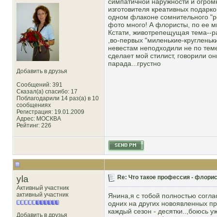
симпатичной наружности и огромн
изготовителя креативных подарков
одном флаконе сомнительного "роз
фото много! А флористы, по ее м
Кстати, животрепещущая тема--ра
,во-первых "миленькие-кругленьк
невестам неподходили не по теме 
сделает мой стилист, говорили о
парада...грустно
Добавить в друзья
Сообщений: 391
Сказал(а) спасибо: 17
Поблагодарили 14 раз(а) в 10
сообщениях
Регистрация: 19.01.2009
Адрес: МОСКВА
Рейтинг
: 226
yla
Re: Что такое профессия - флорис
Активный участник
активный участник
Янина,я с тобой полностью согла
одних на других новоявленных п
каждый сезон - десятки..,боюсь у
Добавить в друзья