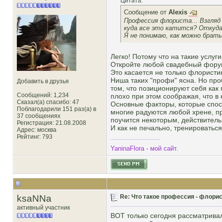
Цитата:
Сообщение от
Alexis
Профессия флориста... Взгляд
куда все это катится? Откуд
Я не понимаю, как можно брать
Легко! Потому что на такие услуги
Откройте любой свадебный форум, 
Это касается не только флористик
Ниша таких "профи" ясна. Но про
Добавить в друзья
том, что позиционируют себя ка
Сообщений: 1,234
плохо при этом соображая, что в 
Сказал(а) спасибо: 47
Основные факторы, которые спос
Поблагодарили 151 раз(а) в
многие радуются любой хрене, про
37 сообщениях
поучится некоторым, действител
Регистрация: 21.08.2008
И как не печально, тренироваться 
Адрес: москва
Рейтинг
: 793
YaninaFlora - мой сайт.
ksaNNa
Re: Что такое профессия - флорис
активный участник
ВОТ только сегодня рассматривал