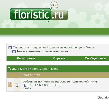
Флористика: популярный флористический форум
Метки
Темы с меткой
полимерная глина
Регистрация
Справка
Сообщество
Темы с меткой
полимерная глина
Тема / Автор
работы выполненные на основе полимерной глины
(
1
2
3
4
5
6
7
8
9
10
11
12
)
Laelia
Soundbo