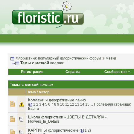
Флористика: популярный флористический форум
Метки
Темы с меткой
коллаж
Регистрация
Справка
Сообщество
Темы с меткой
коллаж
Тема / Автор
Коллажи и декоративные панно
(
1
2
3
4
5
6
7
8
9
10
11
12
13
14
15
...
Последняя страница
)
Bagira
Школа флористики «ЦВЕТЫ В ДЕТАЛЯХ»
Flowers_In_Details
КАРТИНЫ флористические
(
1
2
)