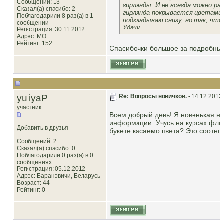
Сообщений: 13
гирлянды. И не всегда можно р
Сказал(а) спасибо: 2
гирлянда покрывается цветами
Поблагодарили 8 раз(а) в 1
подкладываю снизу, но так, чт
сообщении
Удачи.
Регистрация: 30.11.2012
Адрес: МО
Рейтинг
: 152
Спасибочки большое за подробный 
yuliyaP
Re: Вопросы новичков. -
14.12.201
участник
Всем добрый день! Я новенькая 
информации. Учусь на курсах фло
Добавить в друзья
букете касаемо цвета? Это соотн
Сообщений: 2
Сказал(а) спасибо: 0
Поблагодарили 0 раз(а) в 0
сообщениях
Регистрация: 05.12.2012
Адрес: Барановичи, Беларусь
Возраст: 44
Рейтинг
: 0