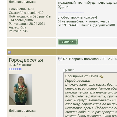
Добавить в друзья
пожарный что-нибудь подкладываю
Удачи.
Сообщений: 679
Сказал(а) спасибо: 419
Поблагодарили 595 раз(а) в
Люблю творить красоту!
114 сообщениях
Я не волшебник, я только учусь!
Регистрация: 28.04.2011
УРРРРААА!!! Нашла где учиться!!!!
Адрес: Riga
Рейтинг
: 736
Город веселья
Re: Вопросы новичков. -
03.12.201
новый участник
Цитата:
Сообщение от
Tavifa
Город веселья
Вначале замочите оазис, доста
стекло все лишнее. Потом обе
положите сначала пленку или к
Когда будете работать, проты
цветы будут выталкивать из о
гирлянду, переложите её на д
некоторое время. Подвесьте е
Добавить в друзья
лишняя вода, еще раз просушит
может дать гарантии, что нич