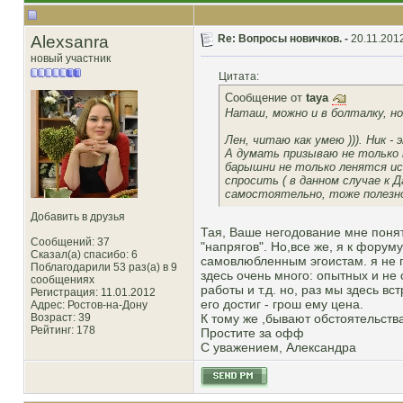
Alexsanra
Re: Вопросы новичков. -
20.11.2012
новый участник
Цитата:
Сообщение от
taya
Наташ, можно и в болталку, н
Лен, читаю как умею ))). Ник - 
А думать призываю не только по
барышни не только ленятся ис
спросить ( в данном случае к
самостоятельно, тоже полезно!
Добавить в друзья
Тая, Ваше негодование мне понят
Сообщений: 37
"напрягов". Но,все же, я к форум
Сказал(а) спасибо: 6
самовлюбленным эгоистам. я не 
Поблагодарили 53 раз(а) в 9
здесь очень много: опытных и не 
сообщениях
работы и т.д. но, раз мы здесь вс
Регистрация: 11.01.2012
его достиг - грош ему цена.
Адрес: Ростов-на-Дону
Возраст: 39
К тому же ,бывают обстоятельства
Рейтинг
: 178
Простите за офф
С уважением, Александра