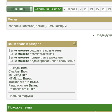
Страница 34 из 55
«
Первая
<
20
21
22
23
24
Метки
вопросы новичков
,
помощь начинающим
«
Предыдуща
Ваши права в разделе
Вы
не можете
создавать новые темы
Вы
не можете
отвечать в темах
Вы
не можете
прикреплять вложения
Вы
не можете
редактировать свои сообщения
BB коды
Вкл.
Смайлы
Вкл.
[IMG]
код
Вкл.
HTML код
Выкл.
Trackbacks
are
Выкл.
Pingbacks
are
Выкл.
Refbacks
are
Выкл.
Правила форума
Похожие темы