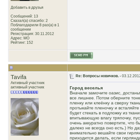
Добавить в друзья
Сообщений: 13
Сказал(а) спасибо: 2
Поблагодарили 8 раз(а) в 1
сообщении
Регистрация: 30.11.2012
Адрес: МО
Рейтинг
: 152
Tavifa
Re: Вопросы новичков. -
03.12.201
Активный участник
активный участник
Город веселья
Вначале замочите оазис, достаньт
все лишнее. Потом оберните тонк
пленку или клеёнку а сверху ткан
протыкайте пленочку и всталяйте 
будет стекать в подложку из ткан
впитывающую влагу тряпочку, пус
очень аккуратно повертите, что б
далеко не всегда оно есть.) Но да
внимательно вешайте свои гирлян
приходится делать, если гирлянд