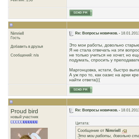
Рейтинг
: 250
Nimriell
Re: Вопросы новичков. -
18.01.201
Гость
Это мои работы, довольно старые.
Добавить в друзья
Я не стала отвечать на эти вопро
не только учиться не хочет, но е
Сообщений: n/a
подумать, спросить у преподават
Маргонцовка, кстати, быстро выпа
А уж про то, как оазис на арки к
найти ответа(((
Proud bird
Re: Вопросы новичков. -
18.01.201
новый участник
Цитата:
Сообщение от
Nimriell
Это мои работы, довольно стар