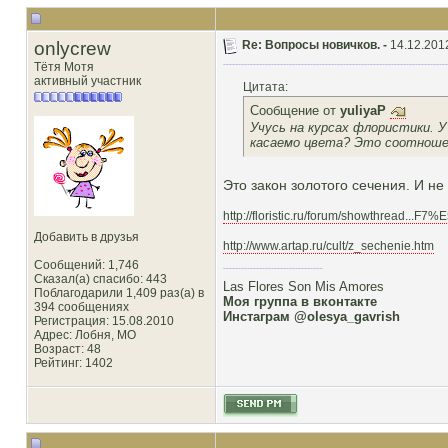
onlycrew
Re: Вопросы новичков. -
14.12.201
Тётя Мотя
активный участник
Цитата:
Сообщение от
yuliyaP
Учусь на курсах флористики. У
касаемо цвета? Это соотноше
Это закон золотого сечения. И не 
http://floristic.ru/forum/showthread..
Добавить в друзья
http://www.artap.ru/cult/z_sechenie.htm
Сообщений: 1,746
Сказал(а) спасибо: 443
Las Flores Son Mis Amores
Поблагодарили 1,409 раз(а) в
Моя группа в вконтакте
394 сообщениях
Инстаграм @olesya_gavrish
Регистрация: 15.08.2010
Адрес: Лобня, MO
Возраст: 48
Рейтинг
: 1402