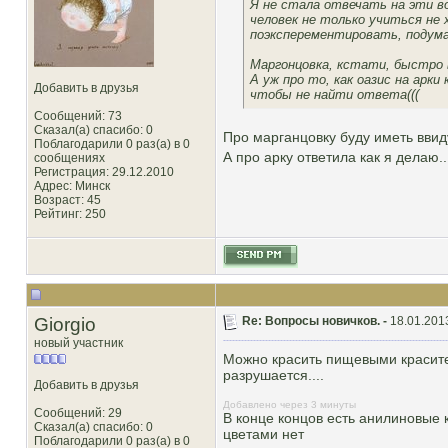
Я не стала отвечать на эти в
человек не только учиться не 
поэксперементировать, подума
Маргонцовка, кстати, быстро 
А уж про то, как оазис на арк
Добавить в друзья
чтобы не найти ответа(((
Сообщений: 73
Сказал(а) спасибо: 0
Про марганцовку буду иметь ввид
Поблагодарили 0 раз(а) в 0
А про арку ответила как я делаю.
сообщениях
Регистрация: 29.12.2010
Адрес: Минск
Возраст: 45
Рейтинг
: 250
Giorgio
Re: Вопросы новичков. -
18.01.201
новый участник
Можно красить пищевыми красите
разрушается....
Добавить в друзья
Добавлено через 3 минуты
Сообщений: 29
В конце концов есть анилиновые к
Сказал(а) спасибо: 0
цветами нет
Поблагодарили 0 раз(а) в 0