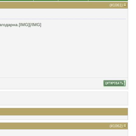
(#
1061
)
агодарна.[IMG]
[/IMG]
(#
1062
)