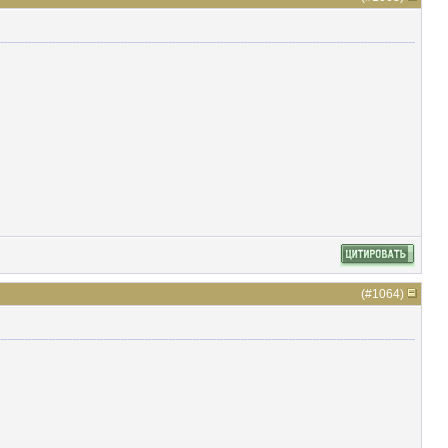
(#
1064
)