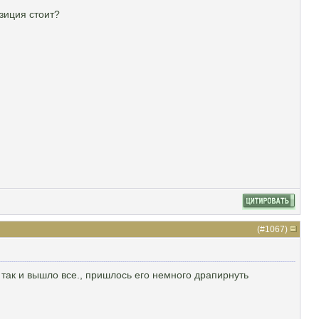
зиция стоит?
(#
1067
)
 так и вышло все., пришлось его немного драпирнуть