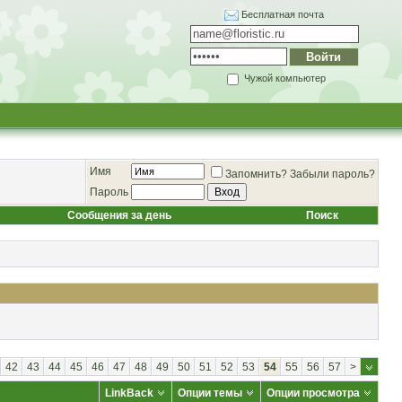
Бесплатная почта
Чужой компьютер
Имя
Запомнить?
Забыли пароль?
Пароль
Сообщения за день
Поиск
42
43
44
45
46
47
48
49
50
51
52
53
54
55
56
57
>
LinkBack
Опции темы
Опции просмотра