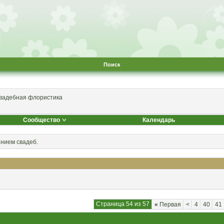
Поиск
вадебная флористика
Сообщество
Календарь
ением свадеб.
Страница 54 из 57
«
Первая
<
4
40
41